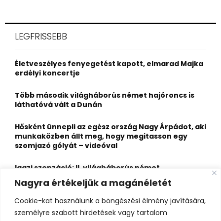
a
S
r
c
E
LEGFRISSEBB
h
f
A
o
Életveszélyes fenyegetést kapott, elmarad Majka
r
R
erdélyi koncertje
:
C
Több második világháborús német hajóroncs is
láthatóvá vált a Dunán
H
Hősként ünnepli az egész ország Nagy Árpádot, aki
munkaközben állt meg, hogy megitasson egy
szomjazó gólyát – videóval
Igazi szenzáció: II. világháborús német
motorkerékpár és elhunyt katonák kerültek elő a
Nagyra értékeljük a magánéletét
Dunából Budapesten
Cookie-kat használunk a böngészési élmény javítására,
A Duna most egészen új arcát mutatja: lenyűgöző
személyre szabott hirdetések vagy tartalom
kavicszátonyok bukkantak elő a Dunakanyarban