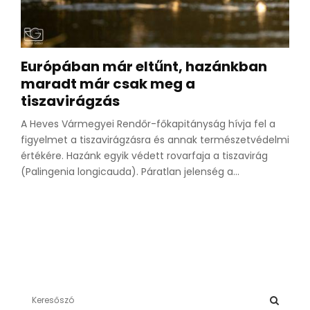
Európában már eltűnt, hazánkban
maradt már csak meg a
tiszavirágzás
A Heves Vármegyei Rendőr-főkapitányság hívja fel a
figyelmet a tiszavirágzásra és annak természetvédelmi
értékére. Hazánk egyik védett rovarfaja a tiszavirág
(Palingenia longicauda). Páratlan jelenség a...
S
e