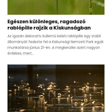
Egészen különleges, ragadozó
rablópille rajzik a Kiskunságban
Az igazán dekoratív küllemű keleti rablópille egy stabil
állományát fedezte fel a Kiskunsági Nemzeti Park egyik
munkatársa június 21-én. A megkerülés azért nagyon
érdekes, mert...