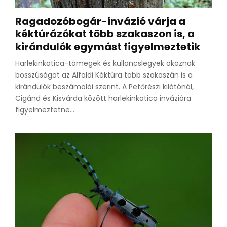
Ragadozóbogár-invázió várja a
kéktúrázókat több szakaszon is, a
kirándulók egymást figyelmeztetik
Harlekinkatica-tömegek és kullancslegyek okoznak
bosszúságot az Alföldi Kéktúra több szakaszán is a
kirándulók beszámolói szerint. A Petőrészi kilátónál,
Cigánd és Kisvárda között harlekinkatica invázióra
figyelmeztetne...