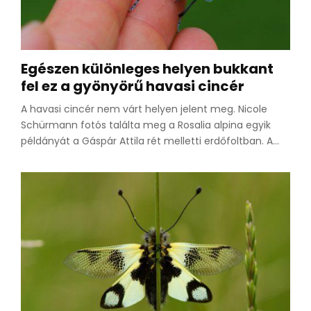
Egészen különleges helyen bukkant
fel ez a gyönyörű havasi cincér
A havasi cincér nem várt helyen jelent meg. Nicole
Schürmann fotós találta meg a Rosalia alpina egyik
példányát a Gáspár Attila rét melletti erdőfoltban. A...