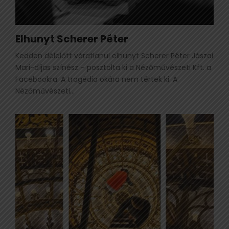
Elhunyt Scherer Péter
Kedden délelőtt váratlanul elhunyt Scherer Péter Jászai
Mari-díjas színész – posztolta ki a Nézőművészeti Kft. a
Facebookra. A tragédia okára nem tértek ki. A
Nézőművészeti...