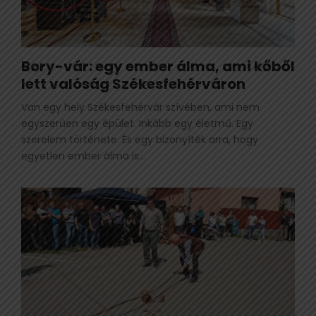
Bory-vár: egy ember álma, ami kőből
lett valóság Székesfehérváron
Van egy hely Székesfehérvár szívében, ami nem
egyszerűen egy épület. Inkább egy életmű. Egy
szerelem története. És egy bizonyíték arra, hogy
egyetlen ember álma is...