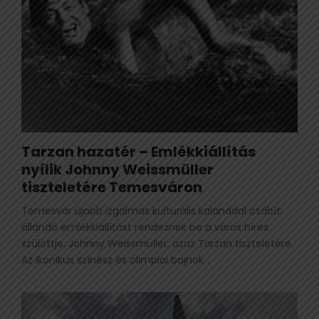
Tarzan hazatér – Emlékkiállítás
nyílik Johnny Weissmüller
tiszteletére Temesváron
Temesvár újabb izgalmas kulturális kalanddal csábít:
állandó emlékkiállítást rendeznek be a város híres
szülöttje, Johnny Weissmüller, azaz Tarzan tiszteletére.
Az ikonikus színész és olimpiai bajnok...