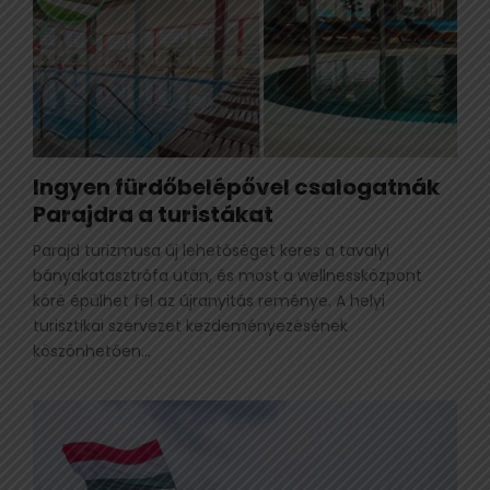
Ingyen fürdőbelépővel csalogatnák
Parajdra a turistákat
Parajd turizmusa új lehetőséget keres a tavalyi
bányakatasztrófa után, és most a wellnessközpont
köré épülhet fel az újranyitás reménye. A helyi
turisztikai szervezet kezdeményezésének
köszönhetően...