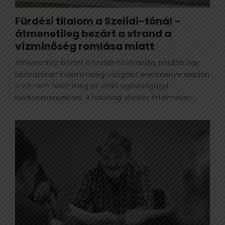
Fürdési tilalom a Szelidi-tónál –
átmenetileg bezárt a strand a
vízminőség romlása miatt
Átmenetileg bezárt a Szelidi-tó strandja, miután egy
laboratóriumi vízminőségi vizsgálat eredménye alapján
a víz nem felelt meg az előírt egészségügyi
követelményeknek. A hatósági döntés értelmében...