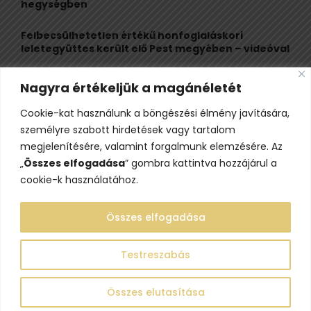
hegységben
Felbecsülhetetlen értékű honfoglaláskori
leletegyüttes került elő Pest megyében – videóval
Eltűnt egy 21 éves fiatal, az Ozora fesztiválon
Nagyra értékeljük a magánéletét
látták utoljára
Cookie-kat használunk a böngészési élmény javítására,
Visszarepít az időbe, legendáival pedig megragad
személyre szabott hirdetések vagy tartalom
a völgyben megbújó Árpád-kori templom
megjelenítésére, valamint forgalmunk elemzésére. Az
„
Összes elfogadása
” gombra kattintva hozzájárul a
cookie-k használatához.
Összes elfogadása
Testreszabás
@2023 - www.lelepo.hu. Minden jog fenntartva.
Összes elutasítása
Adatvédelem
Szerzői jogok
Impresszum