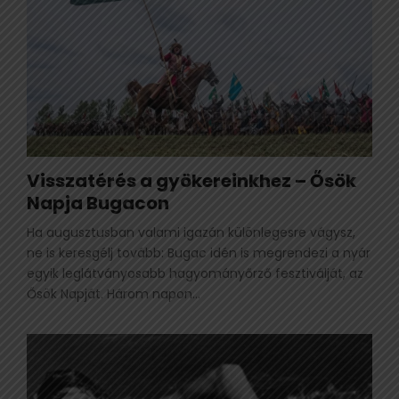
Visszatérés a gyökereinkhez – Ősök
Napja Bugacon
Ha augusztusban valami igazán különlegesre vágysz,
ne is keresgélj tovább: Bugac idén is megrendezi a nyár
egyik leglátványosabb hagyományőrző fesztiválját, az
Ősök Napját. Három napon...