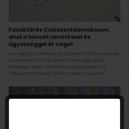
Fazaktörés Csíkszentdomokoson,
ahol a húsvét nevetéssel és
ügyességgel ér véget
Van egy hely Erdélyben, ahol húsvét hétfőjén nemcsak
locsolkodásról szól az ünnep, hanem egy igazán
különleges, vidám és látványos hagyományról is.
Csíkszentdomokoson ilyenkor fazekak repülnek...