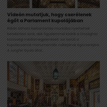
Videón mutatjuk, hogy cserélenek
égőt a Parlament kupolájában
Ritkán látható karbantartási munkába nyerhettek
betekintést azok, akik figyelemmel kísérik a Országház
közösségi médiamegjelenéseit: sor került a
Kupolacsarnok monumentális csillárjának égőcseréjére.
A Jungfer Gyula által...