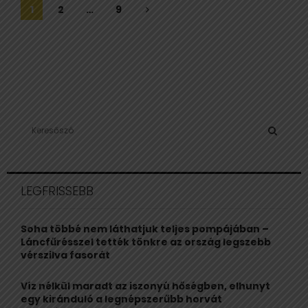
Bejegyzések
1
2
…
9
lapozása
S
e
a
S
r
c
E
LEGFRISSEBB
h
f
A
o
Soha többé nem láthatjuk teljes pompájában –
r
R
Láncfűrésszel tették tönkre az ország legszebb
:
vérszilva fasorát
C
Víz nélkül maradt az iszonyú hőségben, elhunyt
H
egy kiránduló a legnépszerűbb horvát