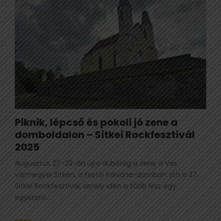
Piknik, lépcső és pokoli jó zene a
domboldalon – Sitkei Rockfesztivál
2025
Augusztus 22–23-án újra dübörög a zene a Vas
vármegyei Sitkén, a festői Kálvária-dombon: jön a 37.
Sitkei Rockfesztivál, amely idén is több lesz egy
egyszerű...