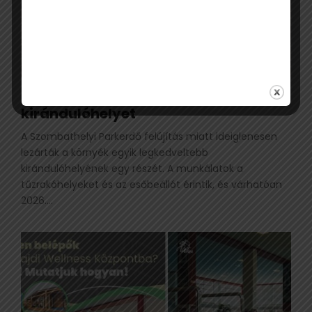
Ideiglenesen lezárták a népszerű
kirándulóhelyet
A Szombathelyi Parkerdő felújítás miatt ideiglenesen
lezárták a környék egyik legkedveltebb
kirándulóhelyének egy részét. A munkálatok a
tűzrakóhelyeket és az esőbeállót érintik, és várhatóan
2026....