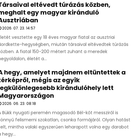
Társaival eltévedt túrázás közben,
meghalt egy magyar kiránduló
Ausztriában
2026. 07. 23. 14:57
Életét vesztette egy 18 éves magyar fiatal az ausztriai
Nordkette-hegységben, miután társaival eltévedtek túrázás
közben. A fiatal 150-200 métert zuhant a meredek
hegyoldalon, életét a...
A hegy, amelyet majdnem eltüntettek a
térképről, mégis az egyik
legkülönlegesebb kirándulóhely lett
Magyarországon
2026. 06. 23. 08:18
A Bükk nyugati peremén magasodó Bél-kőt messziről is
könnyű felismerni szokatlan, csonka formájáról. Olyan hatást
kelt, mintha valaki egyszerűen leharapott volna egy darabot
a hegy...