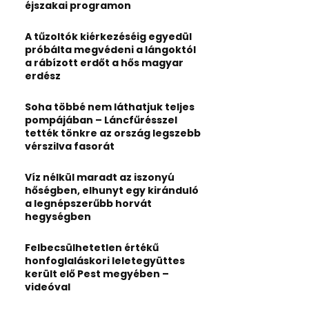
:
éjszakai programon
C
A tűzoltók kiérkezéséig egyedül
H
próbálta megvédeni a lángoktól
a rábízott erdőt a hős magyar
erdész
Soha többé nem láthatjuk teljes
pompájában – Láncfűrésszel
tették tönkre az ország legszebb
vérszilva fasorát
Víz nélkül maradt az iszonyú
hőségben, elhunyt egy kiránduló
a legnépszerűbb horvát
hegységben
Felbecsülhetetlen értékű
honfoglaláskori leletegyüttes
került elő Pest megyében –
videóval