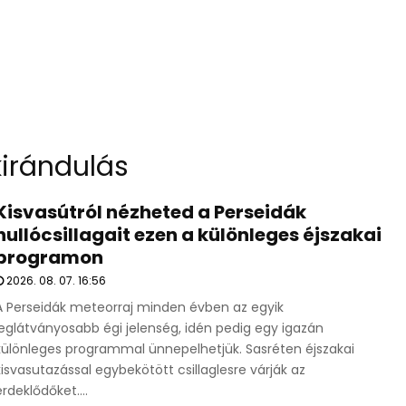
kirándulás
Kisvasútról nézheted a Perseidák
hullócsillagait ezen a különleges éjszakai
programon
2026. 08. 07. 16:56
A Perseidák meteorraj minden évben az egyik
leglátványosabb égi jelenség, idén pedig egy igazán
különleges programmal ünnepelhetjük. Sasréten éjszakai
kisvasutazással egybekötött csillaglesre várják az
érdeklődőket....