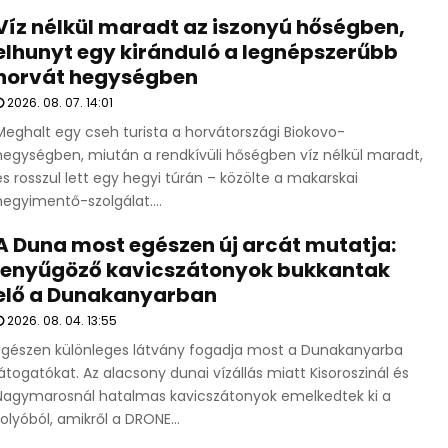
Víz nélkül maradt az iszonyú hőségben,
elhunyt egy kiránduló a legnépszerűbb
horvát hegységben
2026. 08. 07. 14:01
Meghalt egy cseh turista a horvátországi Biokovo-
hegységben, miután a rendkívüli hőségben víz nélkül maradt,
és rosszul lett egy hegyi túrán – közölte a makarskai
hegyimentő-szolgálat....
A Duna most egészen új arcát mutatja:
lenyűgöző kavicszátonyok bukkantak
elő a Dunakanyarban
2026. 08. 04. 13:55
Egészen különleges látvány fogadja most a Dunakanyarba
látogatókat. Az alacsony dunai vízállás miatt Kisoroszinál és
Nagymarosnál hatalmas kavicszátonyok emelkedtek ki a
folyóból, amikről a DRONE...