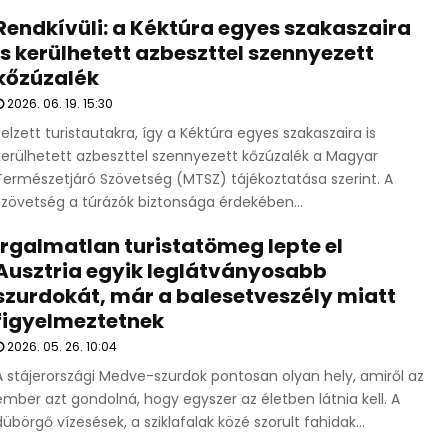
Rendkívüli: a Kéktúra egyes szakaszaira
is kerülhetett azbeszttel szennyezett
kőzúzalék
2026. 06. 19. 15:30
Jelzett turistautakra, így a Kéktúra egyes szakaszaira is
kerülhetett azbeszttel szennyezett kőzúzalék a Magyar
Természetjáró Szövetség (MTSZ) tájékoztatása szerint. A
szövetség a túrázók biztonsága érdekében...
Irgalmatlan turistatömeg lepte el
Ausztria egyik leglátványosabb
szurdokát, már a balesetveszély miatt
figyelmeztetnek
2026. 05. 26. 10:04
A stájerországi Medve-szurdok pontosan olyan hely, amiről az
ember azt gondolná, hogy egyszer az életben látnia kell. A
dübörgő vízesések, a sziklafalak közé szorult fahidak...