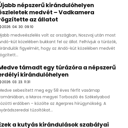
Újabb népszerű kirándulóhelyen
észleletek medvét – Vadkamera
rögzítette az állatot
2026. 04. 30. 09:10
Újabb medveészlelés volt az országban, Noszvaj után most
Andó-kút közelében bukkant fel az állat. Felhívjuk a túrázók,
kirándulók figyelmét, hogy az Andó-kút közelében medvét
ögzített...
Medve támadt egy túrázóra a népszerű
erdélyi kirándulóhelyen
2026. 03. 23. 11:31
Medve sebesített meg egy 58 éves férfit vasárnap
Romániában, a Maros megyei Torboszló és Székelyabod
közötti erdőben – közölte az Agerpres hírügynökség. A
nyárádszeredai tűzoltókat...
Ezek a kutyás kirándulások szabályai