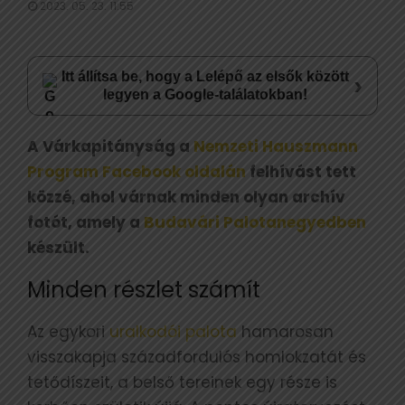
2023. 05. 23. 11:55
Itt állítsa be, hogy a Lelépő az elsők között
›
legyen a Google-találatokban!
A Várkapitányság a
Nemzeti Hauszmann
Program Facebook oldalán
felhívást tett
közzé, ahol várnak minden olyan archív
fotót, amely a
Budavári Palotanegyedben
készült.
Minden részlet számít
Az egykori
uralkodói palota
hamarosan
visszakapja századfordulós homlokzatát és
tetődíszeit, a belső tereinek egy része is