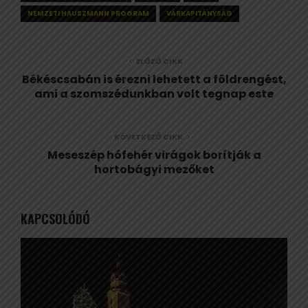
NEMZETI HAUSZMANN PROGRAM
VÁRKAPITÁNYSÁG
ELŐZŐ CIKK
Békéscsabán is érezni lehetett a földrengést,
ami a szomszédunkban volt tegnap este
KÖVETKEZŐ CIKK
Meseszép hófehér virágok borítják a
hortobágyi mezőket
KAPCSOLÓDÓ