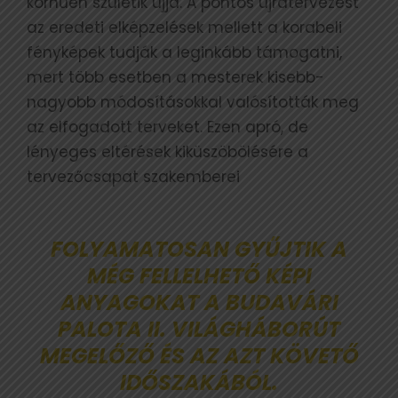
korhűen születik újjá. A pontos újratervezést
az eredeti elképzelések mellett a korabeli
fényképek tudják a leginkább támogatni,
mert több esetben a mesterek kisebb-
nagyobb módosításokkal valósították meg
az elfogadott terveket. Ezen apró, de
lényeges eltérések kiküszöbölésére a
tervezőcsapat szakemberei
FOLYAMATOSAN GYŰJTIK A
MÉG FELLELHETŐ KÉPI
ANYAGOKAT A BUDAVÁRI
PALOTA II. VILÁGHÁBORÚT
MEGELŐZŐ ÉS AZ AZT KÖVETŐ
IDŐSZAKÁBÓL.