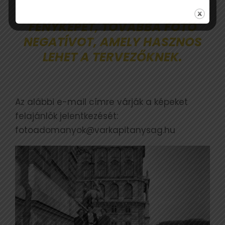
EREDETI, VAGY DIGITALIZÁLT
FÉNYKÉPET, TOVÁBBÁ FOTÓ
NEGATÍVOT, AMELY HASZNOS
LEHET A TERVEZŐKNEK.
Az alábbi e-mail címre várják a képeket
felajánlók jelentkezését:
fotoadomanyok@varkapitanysag.hu