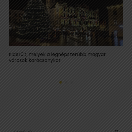
Kiderült, melyek a legnépszerűbb magyar
K
városok karácsonykor
v
S