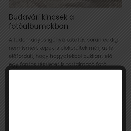
Budavári kincsek a
fotóalbumokban
A tudományos igényű kutatás során eddig
nem ismert képek is előkerültek már, az is
előfordult, hogy hagyatékból bukkant elő
egy fontos részletet is tartalmazó fotó.
Remélve, hogy a legnagyobb gyűjtemények
képanyaga mellett magánszemélyeknél is
lehetnek a tervezés szempontjából
nélkülözhetetlen képek, ezért felhívást tettek
közzé.
VÁRNAK MINDEN OLYAN