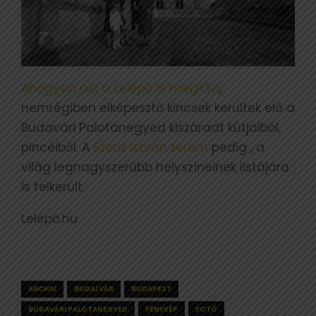
Ahogyan azt a Lelépő is megírta
,
nemrégiben elképesztő kincsek kerültek elő a
Budavári Palotanegyed kiszáradt kútjaiból,
pincéiből. A
Szent István terem
pedig , a
világ legnagyszerűbb helyszíneinek listájára
is felkerült.
Lelépő.hu
ARCHIV
BUDAI VÁR
BUDAPEST
BUDAVÁRI PALOTANEGYED
FÉNYKÉP
FOTÓ