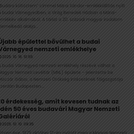
„Budára költöztem” címmel Márai Sándor-emlékkiállítás nyílt
a budai Várnegyedben, a Virág Benedek Házban a Márai-
emlékév alkalmából. A tárlat a 20. századi magyar irodalom
kiemelkedő alakja...
Újabb épülettel bővülhet a budai
Várnegyed nemzeti emlékhelye
2025. 10. 16. 10:55
A budai Várnegyed nemzeti emlékhely részévé válhat a
Magyar Nemzeti Levéltár (MNL) épülete – jelentette be
Móczár Gábor, a Nemzeti Örökség Intézetének főigazgatója
szerdán Budapesten....
10 érdekesség, amit kevesen tudnak az
idén 50 éves budavári Magyar Nemzeti
Galériáról
2025. 10. 10. 09:35
Ötven éve, 1975 október 12-én nyitott meg a Magyar Nemzeti