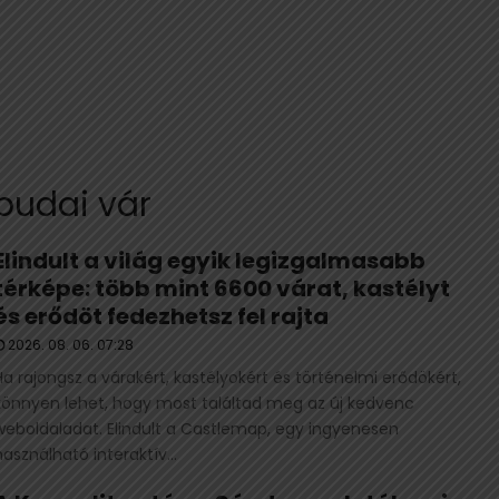
budai vár
Elindult a világ egyik legizgalmasabb
térképe: több mint 6600 várat, kastélyt
és erődöt fedezhetsz fel rajta
2026. 08. 06. 07:28
Ha rajongsz a várakért, kastélyokért és történelmi erődökért,
könnyen lehet, hogy most találtad meg az új kedvenc
weboldaladat. Elindult a Castlemap, egy ingyenesen
használható interaktív...