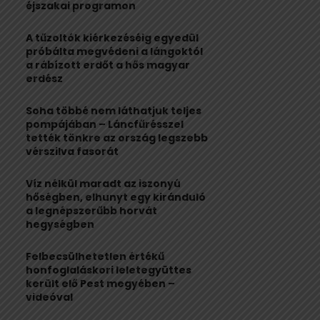
:
éjszakai programon
C
A tűzoltók kiérkezéséig egyedül
H
próbálta megvédeni a lángoktól
a rábízott erdőt a hős magyar
erdész
Soha többé nem láthatjuk teljes
pompájában – Láncfűrésszel
tették tönkre az ország legszebb
vérszilva fasorát
Víz nélkül maradt az iszonyú
hőségben, elhunyt egy kiránduló
a legnépszerűbb horvát
hegységben
Felbecsülhetetlen értékű
honfoglaláskori leletegyüttes
került elő Pest megyében –
videóval