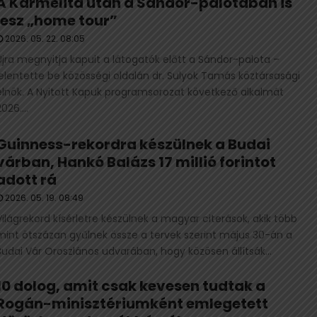
A Karmelita után a Sándor-palotában is
lesz „home tour”
2026. 05. 22. 08:05
Újra megnyitja kapuit a látogatók előtt a Sándor-palota –
jelentette be közösségi oldalán dr. Sulyok Tamás köztársasági
elnök. A Nyitott Kapuk programsorozat következő alkalmát
026....
Guinness-rekordra készülnek a Budai
várban, Hankó Balázs 17 millió forintot
adott rá
2026. 05. 19. 08:49
Világrekord kísérletre készülnek a magyar citerások, akik több
mint ötszázan gyűlnek össze a tervek szerint május 30-án a
Budai Vár Oroszlános udvarában, hogy közösen állítsák...
10 dolog, amit csak kevesen tudtak a
Rogán-minisztériumként emlegetett