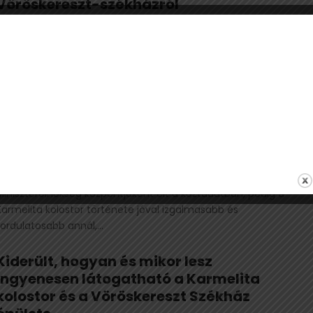
Vöröskereszt-székházról
2026. 05. 17. 10:11
Mint ismert, ezen a hétvégén kétezer ember tekintheti meg
a Karmelitát és a Vöröskereszt-székház újból felépített tereit,
a bejáráson résztvevőket a Várkapitányság munkatársai
kalauzolják. Hatalmas...
10 dolog, amit csak kevesen tudtak a
Karmelitáról
2026. 05. 16. 09:41
A Budai Vár egyik legismertebb épülete az utóbbi években a
Miniszterelnökség központjaként élt a köztudatban, pedig a
Karmelita kolostor története jóval izgalmasabb és
fordulatosabb annál,...
Kiderült, hogyan és mikor lesz
ingyenesen látogatható a Karmelita
kolostor és a Vöröskereszt Székház