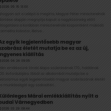
épülete
2026. 05. 15. 13:00
Ahogyan azt a Lelépő is megírta, Magyar Péter miniszterelnök
döntése alapján megnyitja kapuit a nagyközönség előtt
látogatásra a korábban miniszterelnöki központként működő
Karmelita Kolostor, illetve...
Az egyik legjelentősebb magyar
szobrász életét mutatja be ez az új,
ingyenes kiállítás
2026. 04. 24. 09:05
Idén emlékezünk Strobl Alajos születésének 170., halálának
100. évfordulójára. Ebből az alkalomból mutatja be a
historizmus egyik legjelentősebb magyar szobrászának életét
és munkásságát egy szabadtéri...
Különleges Márai emlékkiállítás nyílt a
budai Várnegyedben
2026. 03. 29. 08:44