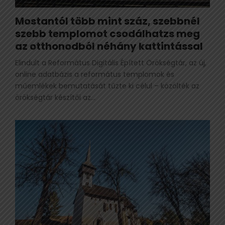
Mostantól több mint száz, szebbnél
szebb templomot csodálhatzs meg
az otthonodból néhány kattintással
Elindult a Református Digitális Épített Örökségtár, az új,
online adatbázis a református templomok és
műemlékek bemutatását tűzte ki célul – közölték az
örökségtár készítői az...