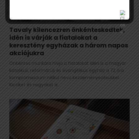
Tavaly kilencezren önkénteskedtek,
idén is várják a fiatalokat a
keresztény egyházak a három napos
akciójukra
Önkéntes munkára hívja a fiatalokat idén is a magyar
katolikus, református és evangélikus egyház a 72 óra
kompromisszum nélkül nevű kezdeményezésükkel.
Kicsiket és nagyokat is...