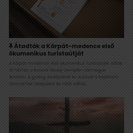
K
Átadták a Kárpát-medence első
a
ökumenikus turistaútját
p
A Kárpát-medence első ökumenikus turistaútját adták
c
át hétfőn a Borsod-Abaúj-Zemplén vármegyei
s
Arnóton. A gyalog, kerékpárral és autóval is bejárható
o
útvonal hat települést és több vallási...
l
ó
d
ó