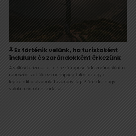
K
Ez történik velünk, ha turistaként
a
indulunk és zarándokként érkezünk
p
A vallási turizmus és a hozzá kapcsolódó zarándoklat a
c
reneszánszát éli: ez manapság talán az egyik
s
legtrendibb elvonuló tevékenység. Előfordul, hogy
o
valaki turistaként indul el...
l
ó
d
ó