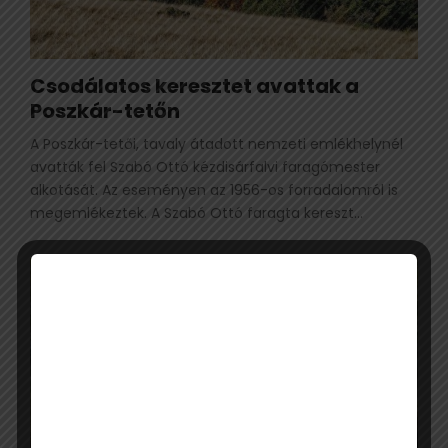
Csodálatos keresztet avattak a
Poszkár-tetőn
A Poszkár-tetői, tavaly átadott nemzeti emlékhelynél
avatták fel Szabó Ottó kézdisárfalvi faragómester
alkotását. Az eseményen az 1956-os forradalomról is
megemlékeztek. A Szabó Ottó faragta kereszt...