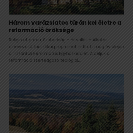
Három varázslatos túrán kel életre a
reformáció öröksége
Religio et patria, Szabadság – Hitvallás – Alkotás
elnevezésű turisztikai programot indított még év elején
a Tiszántúli Református Egyházkerület. A céljuk a
reformáció szerteágazó teológiai,...