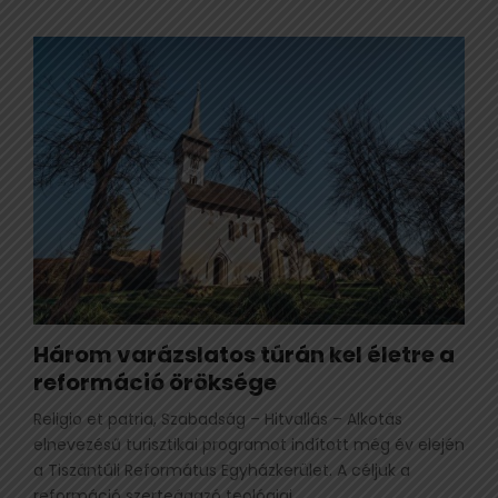
Három varázslatos túrán kel életre a
reformáció öröksége
Religio et patria, Szabadság – Hitvallás – Alkotás
elnevezésű turisztikai programot indított még év elején
a Tiszántúli Református Egyházkerület. A céljuk a
reformáció szerteágazó teológiai,...