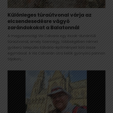
Különleges túraútvonal várja az
elcsendesedésre vágyó
zarándokokat a Balatonnál
A magyarországi Via Calvaria egy észak-dunántúli
túraútvonal, amely tizennégy, többségében német
gyökerű település Kálvária-építményeit köti össze
egymással. A Via Calvarián útra kelők gyönyörű pannon
tájakon,...