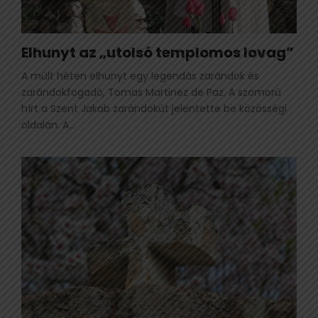
Elhunyt az „utolsó templomos lovag”
A múlt héten elhunyt egy legendás zarándok és
zarándokfogadó, Tomas Martinez de Paz. A szomorú
hírt a Szent Jakab zarándokút jelentette be közösségi
oldalán. A...