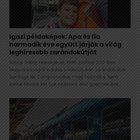
Igazi példaképek: Apa és fia
harmadik éve együtt járják a világ
leghíresebb zarándokútját
Szécsi Gábor feleségével, Tóth Zsófival 2012-ben
Magyarországról indulva a nászútjukon zarándokolt el
Santiago de Compostelába, majd Fatimába. Nem
sokkal később két fiuk született, első gyermeküket...