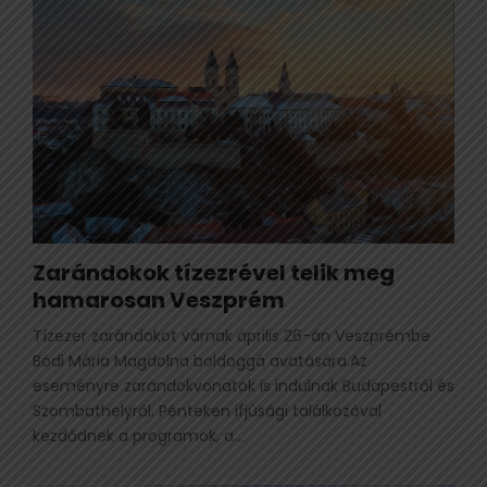
Zarándokok tízezrével telik meg
hamarosan Veszprém
Tízezer zarándokot várnak április 26-án Veszprémbe
Bódi Mária Magdolna boldoggá avatására.Az
eseményre zarándokvonatok is indulnak Budapestről és
Szombathelyről. Pénteken ifjúsági találkozóval
kezdődnek a programok, a...