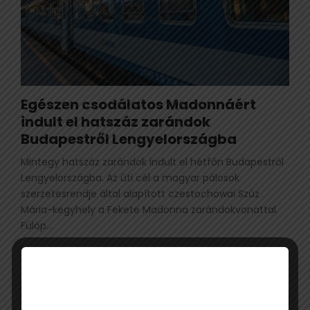
Egészen csodálatos Madonnáért
indult el hatszáz zarándok
Budapestről Lengyelországba
Mintegy hatszáz zarándok indult el hétfőn Budapestről
Lengyelországba. Az úti cél a magyar pálosok
szerzetesrendje által alapított czestochowai Szűz
Mária-kegyhely a Fekete Madonna zarándokvonattal.
Fülöp...