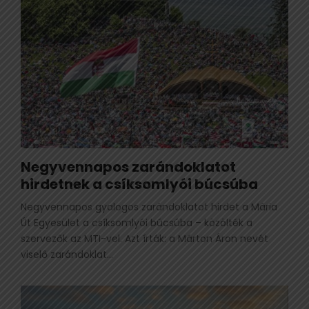
Negyvennapos zarándoklatot
hirdetnek a csíksomlyói búcsúba
Negyvennapos gyalogos zarándoklatot hirdet a Mária
Út Egyesület a csíksomlyói búcsúba – közölték a
szervezők az MTI-vel. Azt írták: a Márton Áron nevét
viselő zarándoklat...