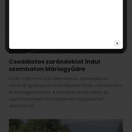
Csodálatos zarándoklat indul
szombaton Máriagyűdre
Ismét több mint húsz kilométeres zarándoklatot
tartanak gyalogosok és kerékpáros hívek számára Pécs
és Máriagyűd között. A szombati rendezvényt az
egyházközségek közösségeinek megújulásáért
ajánlotta fel...