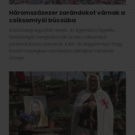
Háromszázezer zarándokot várnak a
csíksomlyói búcsúba
A közösségi együttlét erejét, az egymásra figyelés
fontosságát hangsúlyozzák az idei csíksomlyói
pünkösdi búcsú szervezői. A Kis- és Nagysomlyó-hegy
közötti nyeregben szombaton déltájban tartandó
ünnepi...