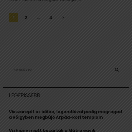
Bejegyzések
1
2
…
4
lapozása
S
e
a
S
r
c
E
LEGFRISSEBB
h
f
A
o
Visszarepít az időbe, legendáival pedig megragad
r
R
a völgyben megbújó Árpád-kori templom
:
C
Vízhiány miatt bezárták a Mátra egyik