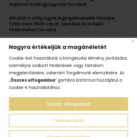
legismertebb gyógyvizű forrását
H
Elindult a világ egyik legizgalmasabb térképe:
több mint 6600 várat, kastélyt és erődöt
fedezhetsz fel rajta
Kigyulladt a Szőke Tisza legendás hajóroncsa,
Nagyra értékeljük a magánéletét
nagy erőkkel vonultak a tűzoltók
Cookie-kat használunk a böngészési élmény javítására,
Életveszélyes fenyegetést kapott, elmarad Majka
személyre szabott hirdetések vagy tartalom
erdélyi koncertje
megjelenítésére, valamint forgalmunk elemzésére. Az
„
Összes elfogadása
” gombra kattintva hozzájárul a
cookie-k használatához.
Összes elfogadása
Testreszabás
@2023 - www.lelepo.hu. Minden jog fenntartva.
Összes elutasítása