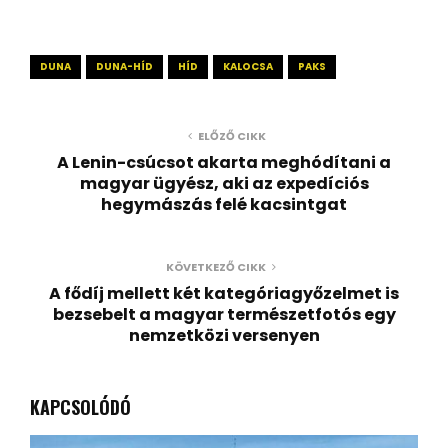
DUNA
DUNA-HÍD
HÍD
KALOCSA
PAKS
ELŐZŐ CIKK
A Lenin-csúcsot akarta meghódítani a
magyar ügyész, aki az expedíciós
hegymászás felé kacsintgat
KÖVETKEZŐ CIKK
A fődíj mellett két kategóriagyőzelmet is
bezsebelt a magyar természetfotós egy
nemzetközi versenyen
KAPCSOLÓDÓ