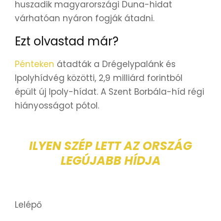
huszadik magyarországi Duna-hidat
várhatóan nyáron fogják átadni.
Ezt olvastad már?
Pénteken
átadták a Drégelypalánk és
Ipolyhídvég közötti, 2,9 milliárd forintból
épült új Ipoly-hídat. A Szent Borbála-híd régi
hiányosságot pótol.
ILYEN SZÉP LETT AZ ORSZÁG
LEGÚJABB HÍDJA
Lelépő