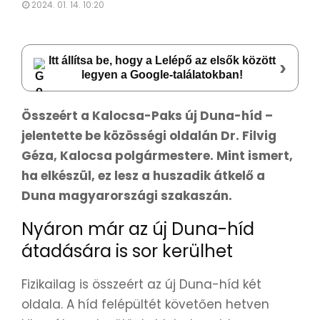
2024. 01. 14. 10:20
Itt állítsa be, hogy a Lelépő az elsők között
›
legyen a Google-találatokban!
Összeért a Kalocsa-Paks új Duna-híd –
jelentette be közösségi oldalán Dr. Filvig
Géza, Kalocsa polgármestere. Mint ismert,
ha elkészül, ez lesz a huszadik átkelő a
Duna magyarországi szakaszán.
Nyáron már az új Duna-híd
átadására is sor kerülhet
Fizikailag is összeért az új Duna-híd két
oldala. A híd felépültét követően hetven