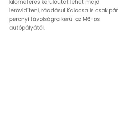
kilométeres kerülőutat lehet majd
lerövidíteni, ráadásul Kalocsa is csak pár
percnyi távolságra kerül az M6-os
autópályától.