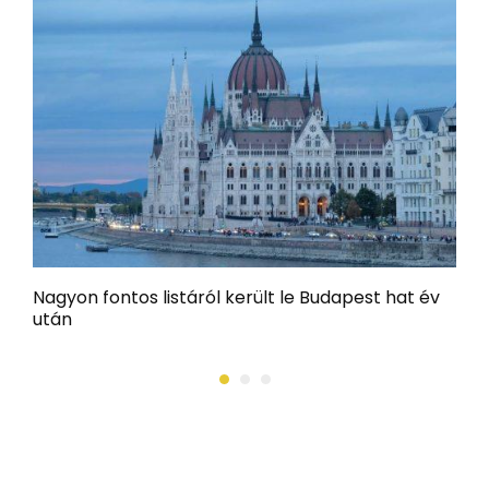
Nagyon fontos listáról került le Budapest hat év
1
után
m