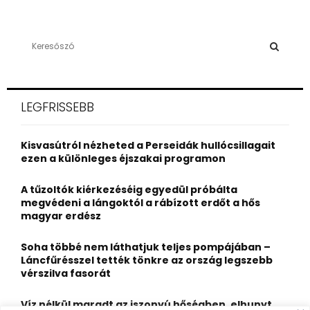
S
e
a
S
r
c
E
LEGFRISSEBB
h
f
A
o
Kisvasútról nézheted a Perseidák hullócsillagait
r
R
ezen a különleges éjszakai programon
:
C
A tűzoltók kiérkezéséig egyedül próbálta
megvédeni a lángoktól a rábízott erdőt a hős
H
magyar erdész
Soha többé nem láthatjuk teljes pompájában –
Láncfűrésszel tették tönkre az ország legszebb
vérszilva fasorát
Víz nélkül maradt az iszonyú hőségben, elhunyt