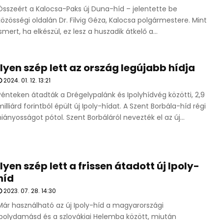
Összeért a Kalocsa-Paks új Duna-híd – jelentette be
közösségi oldalán Dr. Filvig Géza, Kalocsa polgármestere. Mint
ismert, ha elkészül, ez lesz a huszadik átkelő a...
Ilyen szép lett az ország legújabb hídja
2024. 01. 12. 13:21
Pénteken átadták a Drégelypalánk és Ipolyhídvég közötti, 2,9
milliárd forintból épült új Ipoly-hídat. A Szent Borbála-híd régi
hiányosságot pótol. Szent Borbáláról nevezték el az új...
Ilyen szép lett a frissen átadott új Ipoly-
híd
2023. 07. 28. 14:30
Már használható az új Ipoly-híd a magyarországi
Ipolydamásd és a szlovákiai Helemba között, miután