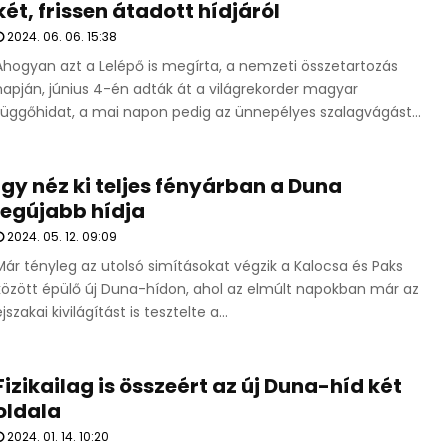
két, frissen átadott hídjáról
2024. 06. 06. 15:38
Ahogyan azt a Lelépő is megírta, a nemzeti összetartozás
napján, június 4-én adták át a világrekorder magyar
függőhidat, a mai napon pedig az ünnepélyes szalagvágást...
Így néz ki teljes fényárban a Duna
legújabb hídja
2024. 05. 12. 09:09
Már tényleg az utolsó simításokat végzik a Kalocsa és Paks
között épülő új Duna-hídon, ahol az elmúlt napokban már az
jszakai kivilágítást is tesztelte a...
Fizikailag is összeért az új Duna-híd két
oldala
2024. 01. 14. 10:20