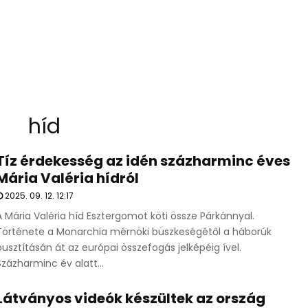
híd
Tíz érdekesség az idén százharminc éves
Mária Valéria hídról
2025. 09. 12. 12:17
A Mária Valéria híd Esztergomot köti össze Párkánnyal.
Története a Monarchia mérnöki büszkeségétől a háborúk
pusztításán át az európai összefogás jelképéig ível.
Százharminc év alatt...
Látványos videók készültek az ország