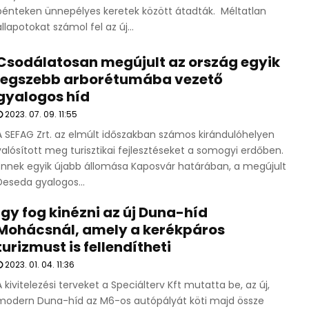
pénteken ünnepélyes keretek között átadták. Méltatlan
állapotokat számol fel az új...
Csodálatosan megújult az ország egyik
legszebb arborétumába vezető
gyalogos híd
2023. 07. 09. 11:55
A SEFAG Zrt. az elmúlt időszakban számos kirándulóhelyen
valósított meg turisztikai fejlesztéseket a somogyi erdőben.
Ennek egyik újabb állomása Kaposvár határában, a megújult
Deseda gyalogos...
Így fog kinézni az új Duna-híd
Mohácsnál, amely a kerékpáros
turizmust is fellendítheti
2023. 01. 04. 11:36
A kivitelezési terveket a Speciálterv Kft mutatta be, az új,
modern Duna-híd az M6-os autópályát köti majd össze