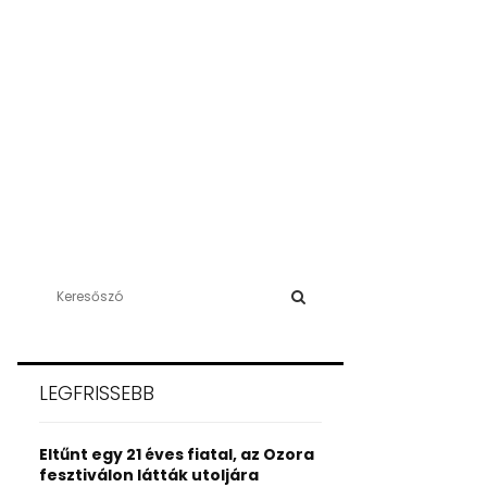
S
e
a
S
r
c
E
LEGFRISSEBB
h
f
A
o
Eltűnt egy 21 éves fiatal, az Ozora
r
R
fesztiválon látták utoljára