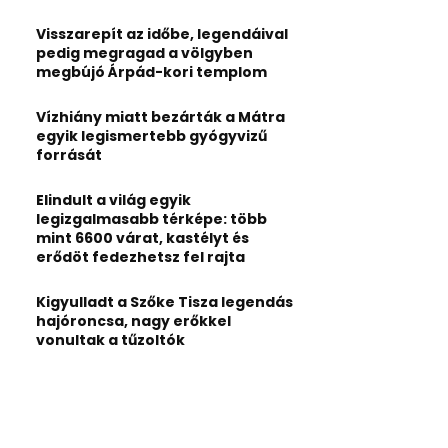
:
C
Visszarepít az időbe, legendáival
pedig megragad a völgyben
H
megbújó Árpád-kori templom
Vízhiány miatt bezárták a Mátra
egyik legismertebb gyógyvizű
forrását
Elindult a világ egyik
legizgalmasabb térképe: több
mint 6600 várat, kastélyt és
erődöt fedezhetsz fel rajta
Kigyulladt a Szőke Tisza legendás
hajóroncsa, nagy erőkkel
vonultak a tűzoltók