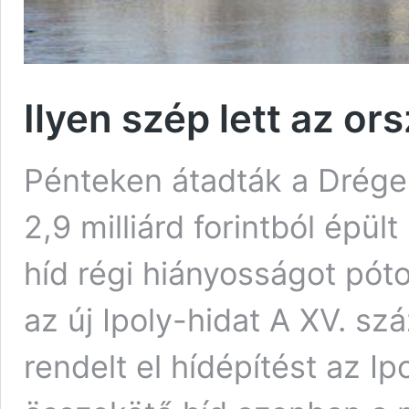
Ilyen szép lett az or
Pénteken átadták a Drégel
2,9 milliárd forintból épül
híd régi hiányosságot póto
az új Ipoly-hidat A XV. 
rendelt el hídépítést az Ip