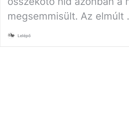
összekötő híd azonban a 
megsemmisült. Az elmúlt
Lelépő