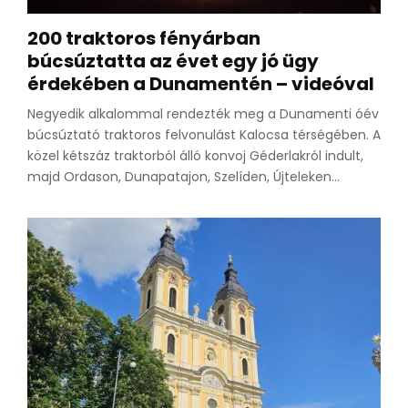
200 traktoros fényárban
búcsúztatta az évet egy jó ügy
érdekében a Dunamentén – videóval
Negyedik alkalommal rendezték meg a Dunamenti óév
búcsúztató traktoros felvonulást Kalocsa térségében. A
közel kétszáz traktorból álló konvoj Géderlakról indult,
majd Ordason, Dunapatajon, Szelíden, Újteleken...