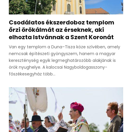
Csodálatos ékszerdoboz templom
őrzi örökálmát az érseknek, aki
elhozta Istvánnak a Szent Koronát
Van egy templom a Duna–Tisza köze szívében, amely
nemcsak építészeti gyöngyszem, hanem a magyar
kereszténység egyik legmeghatározóbb alakjának is
örök nyughelye. A kalocsai Nagyboldogasszony-
főszékesegyház több...