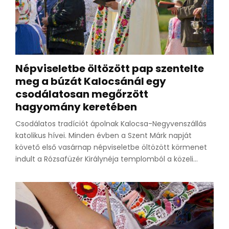
Népviseletbe öltözött pap szentelte
meg a búzát Kalocsánál egy
csodálatosan megőrzött
hagyomány keretében
Csodálatos tradíciót ápolnak Kalocsa-Negyvenszállás
katolikus hívei. Minden évben a Szent Márk napját
követő első vasárnap népviseletbe öltözött körmenet
indult a Rózsafüzér Királynéja templomból a közeli...