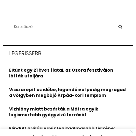
S
e
a
S
r
c
E
LEGFRISSEBB
h
f
A
o
Eltűnt egy 21 éves fiatal, az Ozora fesztiválon
r
R
látták utoljára
:
C
Visszarepít az időbe, legendáival pedig megragad
a völgyben megbújó Árpád-kori templom
H
Vízhiány miatt bezárták a Mátra egyik
legismertebb gyógyvizű forrását
Elindult a világ egyik legizgalmasabb térképe:
több mint 6600 várat, kastélyt és erődöt