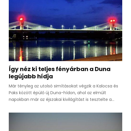
Így néz ki teljes fényárban a Duna
legújabb hídja
Már tényleg az utolsó simításokat végzik a Kalocsa és
Paks között épülő új Duna-hídon, ahol az elmúlt
napokban már az éjszakai kivilágítást is tesztelte a...