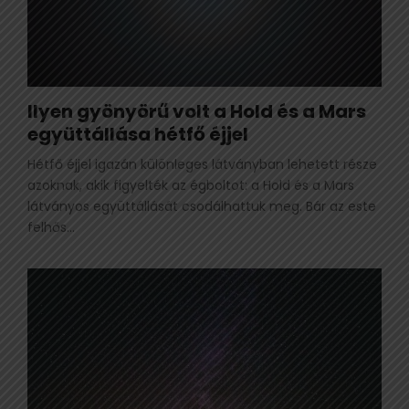
Ilyen gyönyörű volt a Hold és a Mars
együttállása hétfő éjjel
Hétfő éjjel igazán különleges látványban lehetett része
azoknak, akik figyelték az égboltot: a Hold és a Mars
látványos együttállását csodálhattuk meg. Bár az este
felhős...