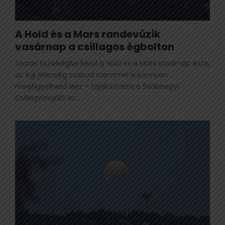
A Hold és a Mars randevúzik
vasárnap a csillagos égbolton
Szoros közelségbe kerül a Hold és a Mars vasárnap este,
az égi jelenség szabad szemmel is könnyen
megfigyelhető lesz – tájékoztatta a Svábhegyi
Csillagvizsgáló az...