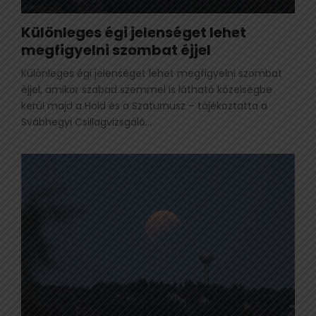
Különleges égi jelenséget lehet
megfigyelni szombat éjjel
Különleges égi jelenséget lehet megfigyelni szombat
éjjel, amikor szabad szemmel is látható közelségbe
kerül majd a Hold és a Szaturnusz – tájékoztatta a
Svábhegyi Csillagvizsgáló...