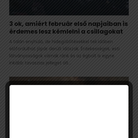
3 ok, amiért február első napjaiban is
érdemes lesz kémlelni a csillagokat
A talán enyhülő, de hidegöblítésekkel teli időben
előfordulhat jópár derült időszak. Érdekességek, esti
látványosságok várnak ránk és az égbolt is egyre
inkább tavaszias jelleget ölt...