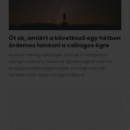
Öt ok, amiért a következő egy hétben
érdemes felnézni a csillagos égre
A január mindig különleges időszak a csillagászat
rajongói számára, hiszen az éjszakai égbolt számos
lenyűgöző jelenséggel szolgál. A hónap második
hetében több izgalmas együttállás is...