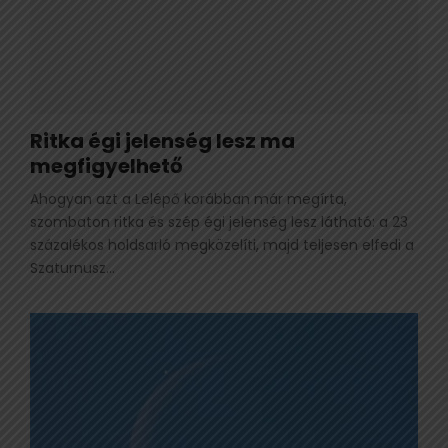
Ritka égi jelenség lesz ma
megfigyelhető
Ahogyan azt a Lelépő korábban már megírta,
szombaton ritka és szép égi jelenség lesz látható: a 23
százalékos holdsarló megközelíti, majd teljesen elfedi a
Szaturnusz...