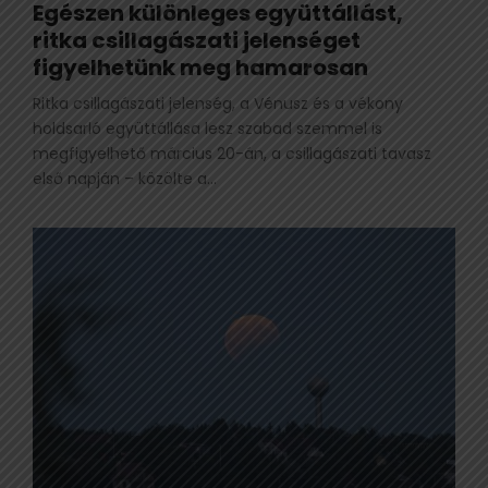
Egészen különleges együttállást,
ritka csillagászati jelenséget
figyelhetünk meg hamarosan
Ritka csillagászati jelenség, a Vénusz és a vékony
holdsarló együttállása lesz szabad szemmel is
megfigyelhető március 20-án, a csillagászati tavasz
első napján – közölte a...