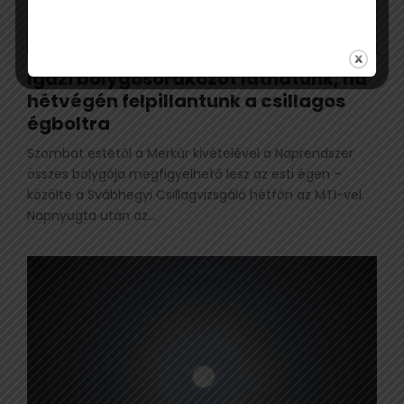
Igazi bolygósorakozót láthatunk, ha
hétvégén felpillantunk a csillagos
égboltra
Szombat estétől a Merkúr kivételével a Naprendszer
összes bolygója megfigyelhető lesz az esti égen –
közölte a Svábhegyi Csillagvizsgáló hétfőn az MTI-vel.
Napnyugta után az...