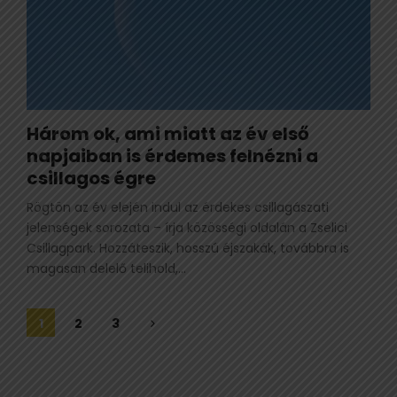
Három ok, ami miatt az év első
napjaiban is érdemes felnézni a
csillagos égre
Rögtön az év elején indul az érdekes csillagászati
jelenségek sorozata – írja közösségi oldalán a Zselici
Csillagpark. Hozzáteszik, hosszú éjszakák, továbbra is
magasan delelő telihold,...
Bejegyzések
1
2
3
lapozása