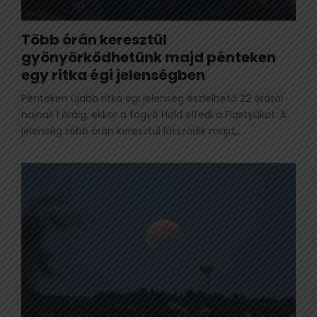
Több órán keresztül
gyönyörködhetünk majd pénteken
egy ritka égi jelenségben
Pénteken újabb ritka égi jelenség észlelhető 22 órától
hajnali 1 óráig, ekkor a fogyó Hold elfedi a Fiastyúkot. A
jelenség több órán keresztül látszódik majd,...