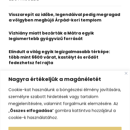
h
f
A
o
Visszarepít az időbe, legendáival pedig megragad
r
R
a völgyben megbújó Árpád-kori templom
:
C
Vízhiány miatt bezárták a Mátra egyik
legismertebb gyógyvizű forrását
H
Elindult a világ egyik legizgalmasabb térképe:
több mint 6600 várat, kastélyt és erődöt
fedezhetsz fel rajta
Kigyulladt a Szőke Tisza legendás hajóroncsa,
Nagyra értékeljük a magánéletét
nagy erőkkel vonultak a tűzoltók
Cookie-kat használunk a böngészési élmény javítására,
Életveszélyes fenyegetést kapott, elmarad Majka
személyre szabott hirdetések vagy tartalom
erdélyi koncertje
megjelenítésére, valamint forgalmunk elemzésére. Az
„
Összes elfogadása
” gombra kattintva hozzájárul a
cookie-k használatához.