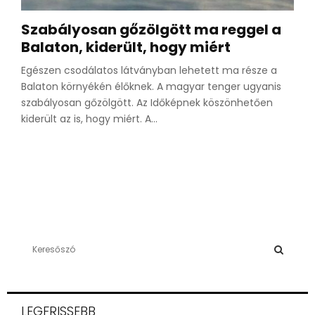
Szabályosan gőzölgött ma reggel a
Balaton, kiderült, hogy miért
Egészen csodálatos látványban lehetett ma része a
Balaton környékén élőknek. A magyar tenger ugyanis
szabályosan gőzölgött. Az Időképnek köszönhetően
kiderült az is, hogy miért. A...
S
e
a
S
r
c
E
LEGFRISSEBB