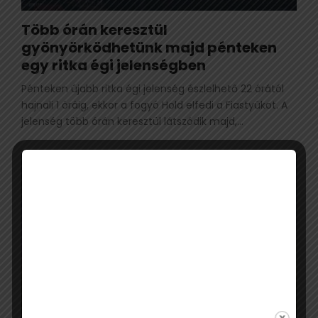
Több órán keresztül
gyönyörködhetünk majd pénteken
egy ritka égi jelenségben
Pénteken újabb ritka égi jelenség észlelhető 22 órától
hajnali 1 óráig, ekkor a fogyó Hold elfedi a Fiastyúkot. A
jelenség több órán keresztül látszódik majd,...