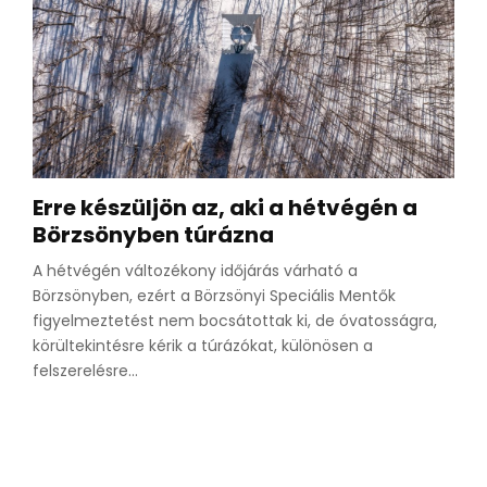
Erre készüljön az, aki a hétvégén a
Börzsönyben túrázna
A hétvégén változékony időjárás várható a
Börzsönyben, ezért a Börzsönyi Speciális Mentők
figyelmeztetést nem bocsátottak ki, de óvatosságra,
körültekintésre kérik a túrázókat, különösen a
felszerelésre...