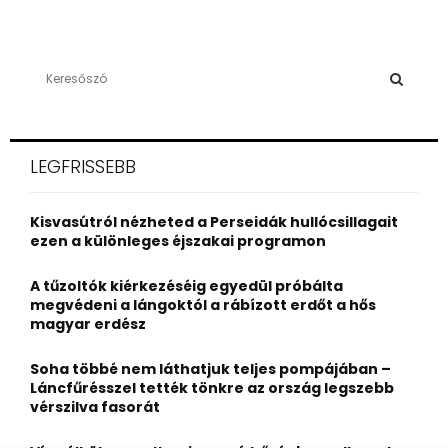
S
e
a
S
r
c
E
LEGFRISSEBB
h
f
A
o
Kisvasútról nézheted a Perseidák hullócsillagait
r
R
ezen a különleges éjszakai programon
:
C
A tűzoltók kiérkezéséig egyedül próbálta
megvédeni a lángoktól a rábízott erdőt a hős
H
magyar erdész
Soha többé nem láthatjuk teljes pompájában –
Láncfűrésszel tették tönkre az ország legszebb
vérszilva fasorát