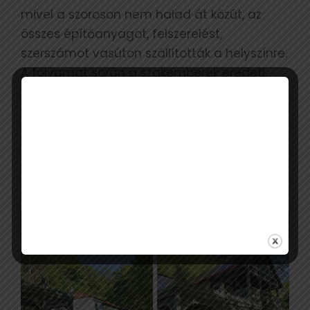
mivel a szoroson nem halad át közút, az
összes építőanyagot, felszerelést,
szerszámot vasúton szállították a helyszínre.
A folyamat során a szakemberek eredeti,
korhű fényképeket használtak. A Sebes-
Körös szurdokvölgyében található helyszín
Bihar megye egyik leglátogatottabb
turisztikai övezete, a térségben túrázni és
hegyet mászni is lehet, és vadvízi evezést is
szerveznek.