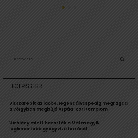
S
e
a
S
r
c
E
LEGFRISSEBB
h
f
A
o
Visszarepít az időbe, legendáival pedig megragad
r
R
a völgyben megbújó Árpád-kori templom
:
C
Vízhiány miatt bezárták a Mátra egyik
legismertebb gyógyvizű forrását
H