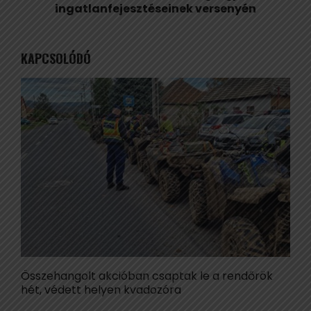
ingatlanfejesztéseinek versenyén
KAPCSOLÓDÓ
Összehangolt akcióban csaptak le a rendőrök
M
hét, védett helyen kvadozóra
t