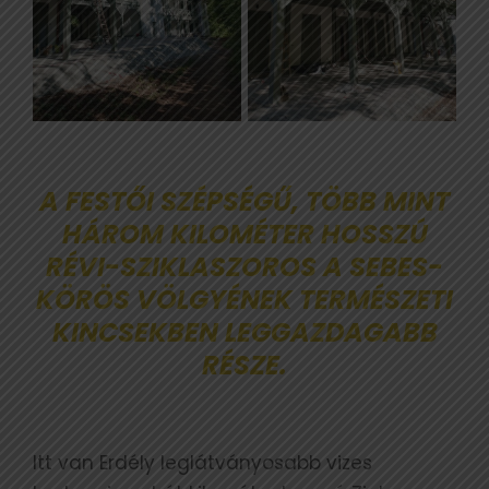
A FESTŐI SZÉPSÉGŰ, TÖBB MINT
HÁROM KILOMÉTER HOSSZÚ
RÉVI-SZIKLASZOROS A SEBES-
KÖRÖS VÖLGYÉNEK TERMÉSZETI
KINCSEKBEN LEGGAZDAGABB
RÉSZE.
Itt van Erdély leglátványosabb vizes