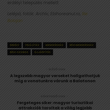
erdélyi település mellett
Lelépő, fotók: Archív, Ebihoreanul.ro,
Ilie
Bolojan
ERDÉLY
FELÚJÍTÁS
MENEDÉKHÁZ
RÉVI MENEDÉKHÁZ
RÉVI-SZOROS
ÚJJÁÉPÍTÉS
ELŐZŐ CIKK
A legszebb magyar verseket hallgathatjuk
míg a vonatunkra várunk a Balatonon
KÖVETKEZŐ CIKK
Fergeteges siker: magyar turisztikai
attrakciók taroltak a világ legjobb