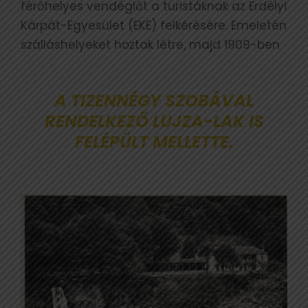
férőhelyes vendéglőt a turistáknak az Erdélyi
Kárpát-Egyesület (EKE) felkérésére. Emeletén
szálláshelyeket hoztak létre, majd 1909-ben
A TIZENNÉGY SZOBÁVAL
RENDELKEZŐ LUJZA-LAK IS
FELÉPÜLT MELLETTE.