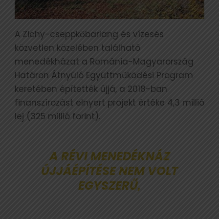
A Zichy-cseppkőbarlang és vízesés
közvetlen közelében található
menedékházat a Románia-Magyarország
Határon Átnyúló Együttműködési Program
keretében építették újjá, a 2018-ban
finanszírozást elnyert projekt értéke 4,3 millió
lej (325 millió forint).
A RÉVI MENEDÉKNÁZ
ÚJJÁÉPÍTÉSE NEM VOLT
EGYSZERŰ,