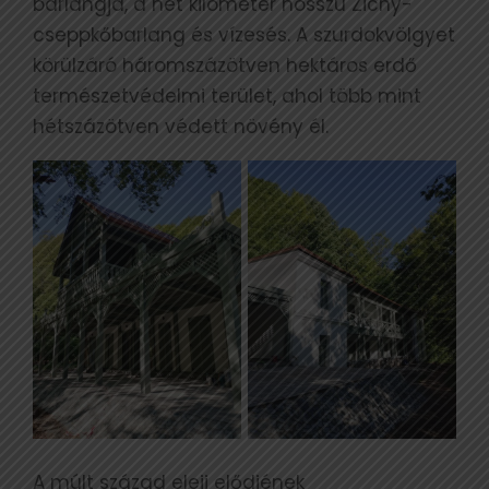
barlangja, a hét kilométer hosszú Zichy-
cseppkőbarlang és vízesés. A szurdokvölgyet
körülzáró háromszázötven hektáros erdő
természetvédelmi terület, ahol több mint
hétszázötven védett növény él.
A múlt század eleji elődjének