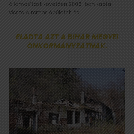
államosítást követően 2006-ban kapta
vissza a romos épületet, és
ELADTA AZT A BIHAR MEGYEI
ÖNKORMÁNYZATNAK.