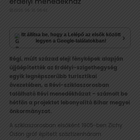
erdélyi menedékház
2023. 06. 13. 08:42
Itt állítsa be, hogy a Lelépő az elsők között
›
legyen a Google-találatokban!
Régi, múlt század eleji fényképek alapján
újjáépítették az Erdélyi-szigethegység
egyik legnépszerűbb turisztikai
övezetében, a Révi-sziklaszorosban
található Révi menedékházat – számolt be
hétfőn a projektet lebonyolító Bihar megyei
önkormányzat.
A sziklaszorosban elsőként 1905-ben Zichy
Ödön gróf épített száztizenhárom