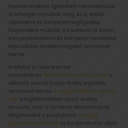
hasonmásaként újjáépített menedékházat
a hétvégén nyitották meg. Az új épület
tájvédelmi és környezetmegfigyelési
központként működik a következő öt évben,
környezetvédelemi és környezeti neveléssel
kapcsolatos tevékenységeket szerveznek
benne.
Erdélyből jó hírek érkeztek
mostanában.
Menetrendszerinti busszal
is
elérhető ezentúl Közép-Erdély legszebb
természeti kincse.
A világemlékezet részévé
vált
a legféltettebben őrzött erdélyi
kincsünk, amit a románok államosítottak.
Megmenekül a pusztulástól
az egyik
legszebb romvárunk
az Europa Nostra-díjas