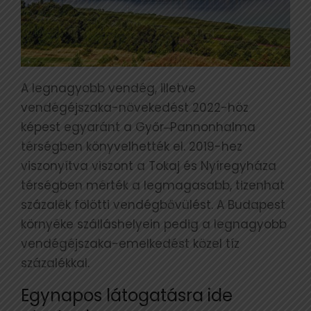
A legnagyobb vendég, illetve
vendégéjszaka-növekedést 2022-höz
képest egyaránt a Győr‒Pannonhalma
térségben könyvelhették el. 2019-hez
viszonyítva viszont a Tokaj és Nyíregyháza
térségben mérték a legmagasabb, tizenhat
százalék fölötti vendégbővülést. A Budapest
környéke szálláshelyein pedig a legnagyobb
vendégéjszaka-emelkedést közel tíz
százalékkal.
Egynapos látogatásra ide