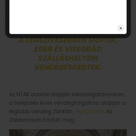
Mátra-Bükk, valamint Budapest és környéke
volt, ahol
A LEGSZÍVESEBBEN SIÓFOK,
EGER ÉS VISEGRÁD
SZÁLLÁSHELYEIN
VENDÉGESKEDTEK.
Az NTAK adatai alapján lakosságarányosan,
a település éves vendégforgalma alapján a
legtöbb vendég Zánkán,
Visegrádon
és
Zalakaroson fordult meg.