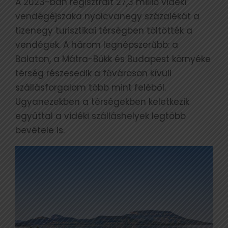
A 2023-ban regisztrált 27,3 millió vidéki
vendégéjszaka nyolcvanegy százalékát a
tizenegy turisztikai térségben töltötték a
vendégek. A három legnépszerűbb: a
Balaton, a Mátra-Bükk és Budapest környéke
térség részesedik a fővároson kívüli
szállásforgalom több mint feléből.
Ugyanezekben a térségekben keletkezik
egyúttal a vidéki szálláshelyek legtöbb
bevétele is.