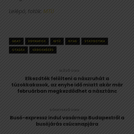
Lelépő, fotók:
MTÜ
ADAT
EGYNAPOS
MTÜ
NTAK
STATISZTIKA
UTAZÁS
VÁROSNÉZÉS
ELŐZŐ CIKK
Elkezdték felölteni a nászruhát a
túzokkakasok, az enyhe idő miatt akár már
februárban megkezdődhet a násztánc
KÖVETKEZŐ CIKK
Busó-expressz indul vasárnap Budapestről a
busójárás csúcsnapjára