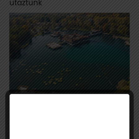
utaztunk
A legtöbb hazai vendég a magyar tengert
követően a Mátra-Bükk, Budapest környéke,
Debrecen és térsége, valamint Tokaj és
Nyíregyháza szálláshelyeit választotta.
Közülük a fővárosiak kedvence a Balaton, a