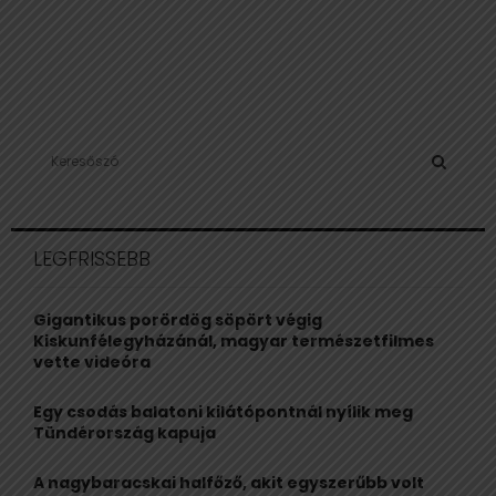
S
e
a
S
r
c
E
LEGFRISSEBB
h
f
A
o
Gigantikus porördög söpört végig
r
R
Kiskunfélegyházánál, magyar természetfilmes
:
vette videóra
C
Egy csodás balatoni kilátópontnál nyílik meg
H
Tündérország kapuja
A nagybaracskai halfőző, akit egyszerűbb volt