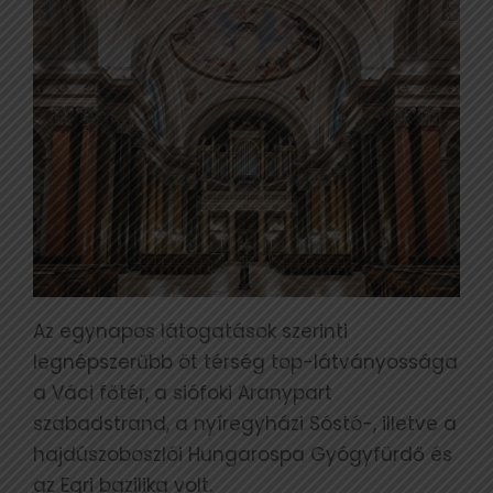
Az egynapos látogatások szerinti
legnépszerűbb öt térség top-látványossága
a Váci főtér, a siófoki Aranypart
szabadstrand, a nyíregyházi Sóstó-, illetve a
hajdúszoboszlói Hungarospa Gyógyfürdő és
az Egri bazilika volt.