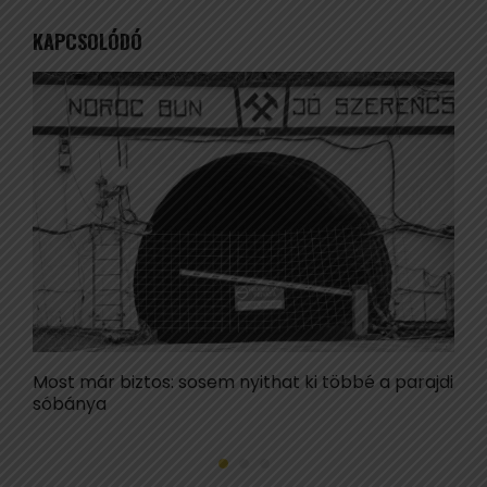
KAPCSOLÓDÓ
Most már biztos: sosem nyithat ki többé a parajdi
Í
sóbánya
l