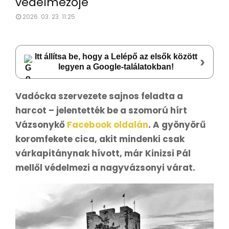
védelmezője
2026. 03. 23. 11:25
Itt állítsa be, hogy a Lelépő az elsők között
›
legyen a Google-találatokban!
Vadócka szervezete sajnos feladta a
harcot – jelentették be a szomorú hírt
Vázsonykő
Facebook oldalán
. A gyönyörű
koromfekete cica, akit mindenki csak
várkapitánynak hívott, már Kinizsi Pál
mellől védelmezi a nagyvázsonyi várat.