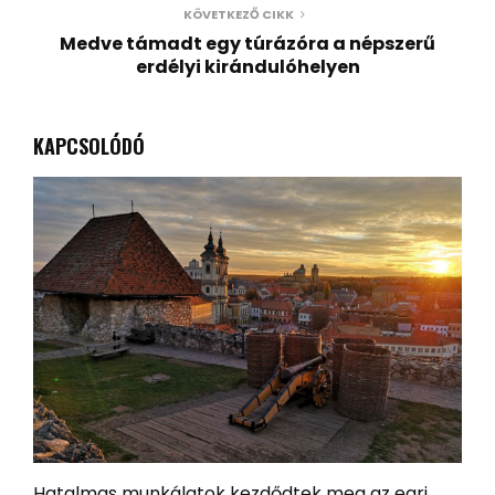
KÖVETKEZŐ CIKK
Medve támadt egy túrázóra a népszerű
erdélyi kirándulóhelyen
KAPCSOLÓDÓ
Hatalmas munkálatok kezdődtek meg az egri
H