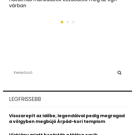
várban
Ö
S
e
a
S
r
c
E
LEGFRISSEBB
h
f
A
o
Visszarepít az időbe, legendáival pedig megragad
r
R
a völgyben megbújó Árpád-kori templom
:
C
Vízhiány miatt bezárták a Mátra egyik