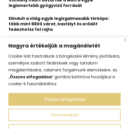
legismertebb gyógyvizű forrását
H
Elindult a világ egyik legizgalmasabb térképe:
több mint 6600 várat, kastélyt és erődöt
fedezhetsz fel rajta
Kigyulladt a Szőke Tisza legendás hajóroncsa,
Nagyra értékeljük a magánéletét
nagy erőkkel vonultak a tűzoltók
Cookie-kat használunk a böngészési élmény javítására,
Életveszélyes fenyegetést kapott, elmarad Majka
személyre szabott hirdetések vagy tartalom
erdélyi koncertje
megjelenítésére, valamint forgalmunk elemzésére. Az
„
Összes elfogadása
” gombra kattintva hozzájárul a
cookie-k használatához.
Összes elfogadása
Testreszabás
@2023 - www.lelepo.hu. Minden jog fenntartva.