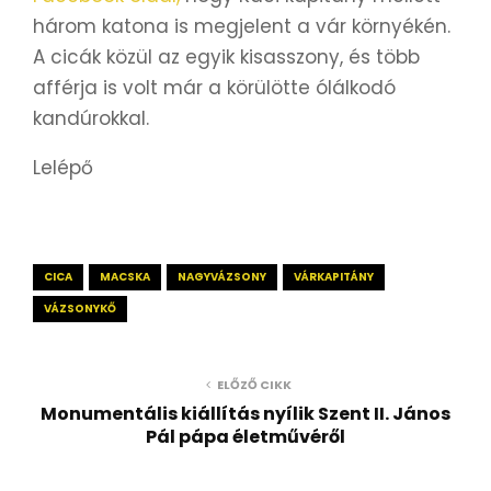
három katona is megjelent a vár környékén.
A cicák közül az egyik kisasszony, és több
afférja is volt már a körülötte ólálkodó
kandúrokkal.
Lelépő
CICA
MACSKA
NAGYVÁZSONY
VÁRKAPITÁNY
VÁZSONYKŐ
ELŐZŐ CIKK
Monumentális kiállítás nyílik Szent II. János
Pál pápa életművéről