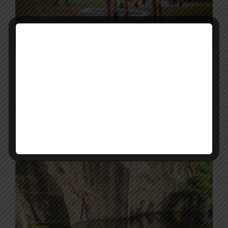
Átadták az ország egyik
leghosszabb futókörét a királynők
városában
A Veszprém-Balaton 2023 Európa Kulturális Fővárosa
program keretében egy újabb közösségeket erősítő
fejlesztés készült el. A 3278 méter hosszúságú
futópálya átszeli a a Jutasi úti...