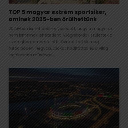
TOP 5 magyar extrém sportsiker,
aminek 2025-ben örülhettünk
2025-ben ismét bebizonyosodott, hogy a magyarok
nem ismernek lehetetlent. Világrekordok születtek a
sivatagban, emberfeletti távokat tettek meg
futócipőben, hegycsúcsokat hódítottak és a világ
leghíresebb művészei...