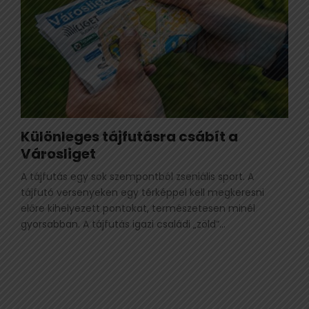
Különleges tájfutásra csábít a
Városliget
A tájfutás egy sok szempontból zseniális sport. A
tájfutó versenyeken egy térképpel kell megkeresni
előre kihelyezett pontokat, természetesen minél
gyorsabban. A tájfutás igazi családi „zöld”...