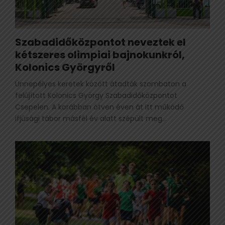
Szabadidőközpontot neveztek el
kétszeres olimpiai bajnokunkról,
Kolonics Györgyről
Ünnepélyes keretek között átadták szombaton a
felújított Kolonics György Szabadidőközpontot
Csepelen. A korábban ötven éven át itt működő
ifjúsági tábor másfél év alatt szépült meg...