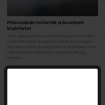
Piliscsabán fotózták a brockeni
kísértetet
Glória-jelenséget és brockeni kísértetet fotózott Wolf
Csaba Piliscsabán. Az egészen különleges és nagyon
ritka légköroptikai jelenségről készült fényképsorozatot
több Facebook csoportban is megosztották. Egy
legenda...