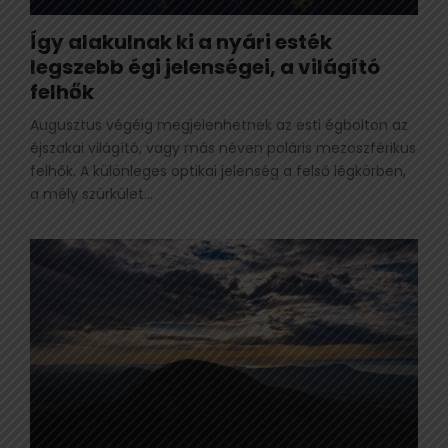
Így alakulnak ki a nyári esték
legszebb égi jelenségei, a világító
felhők
Augusztus végéig megjelenhetnek az esti égbolton az
éjszakai világító, vagy más néven poláris mezoszférikus
felhők. A különleges optikai jelenség a felső légkörben,
a mély szürkület...