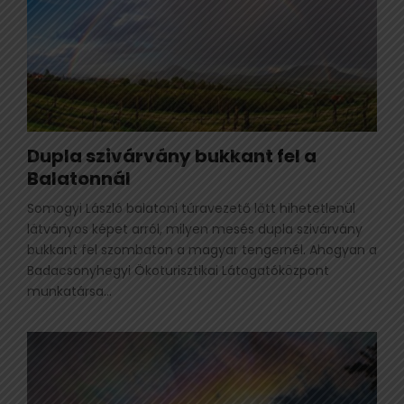
Dupla szivárvány bukkant fel a
Balatonnál
Somogyi László balatoni túravezető lőtt hihetetlenül
látványos képet arról, milyen mesés dupla szivárvány
bukkant fel szombaton a magyar tengernél. Ahogyan a
Badacsonyhegyi Ökoturisztikai Látogatóközpont
munkatársa...