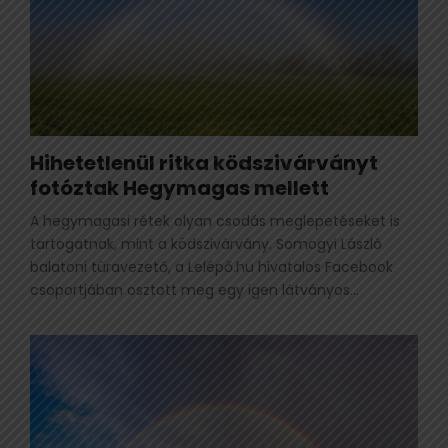
Hihetetlenül ritka ködszivárványt
fotóztak Hegymagas mellett
A hegymagasi rétek olyan csodás meglepetéseket is
tartogatnak, mint a ködszivárvány. Somogyi László
balatoni túravezető, a Lelépő.hu hivatalos Facebook
csoportjában osztott meg egy igen látványos...