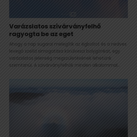
Varázslatos szivárványfelhő
ragyogta be az eget
Ahogy a nap sugarai melegítik az égboltot és a nedves
levegő szelíd simogatása körülveszi bolygónkat, egy
varázslatos jelenség megszületésének lehetünk
szemtanúi. A szivárványfelhők minden alkalommal...