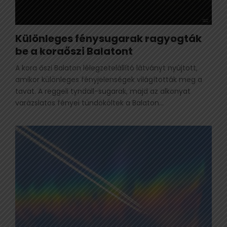
Különleges fénysugarak ragyogták
be a koraőszi Balatont
A kora őszi Balaton lélegzetelállító látványt nyújtott,
amikor különleges fényjelenségek világították meg a
tavat. A reggeli tyndall-sugarak, majd az alkonyat
varázslatos fényei tündököltek a Balaton...