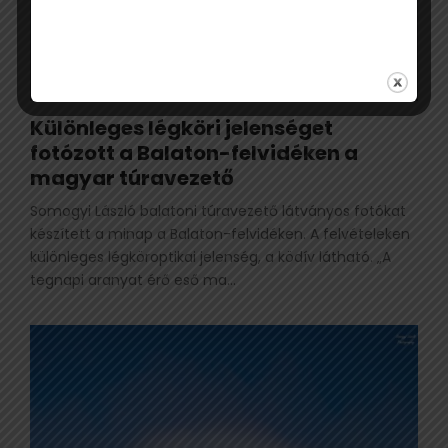
Különleges légköri jelenséget
fotózott a Balaton-felvidéken a
magyar túravezető
Somogyi László balatoni túravezető látványos fotókat
készített a minap a Balaton-felvidéken. A felvételeken
különleges légköroptikai jelenség, a ködív látható. „A
tegnapi aranyat érő eső ma...