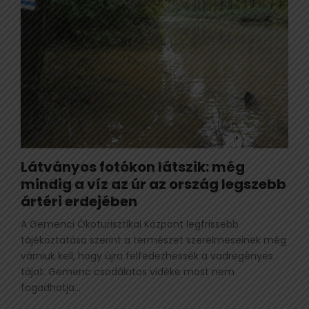
Látványos fotókon látszik: még
mindig a víz az úr az ország legszebb
ártéri erdejében
A Gemenci Ökoturisztikai Központ legfrissebb
tájékoztatása szerint a természet szerelmeseinek még
várniuk kell, hogy újra felfedezhessék a vadregényes
tájat. Gemenc csodálatos vidéke most nem
fogadhatja...