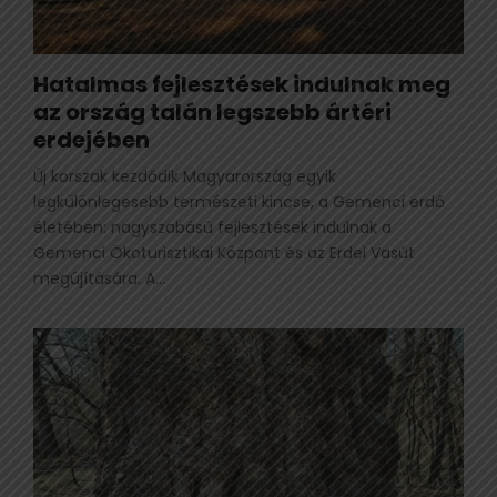
Hatalmas fejlesztések indulnak meg
az ország talán legszebb ártéri
erdejében
Új korszak kezdődik Magyarország egyik
legkülönlegesebb természeti kincse, a Gemenci erdő
életében: nagyszabású fejlesztések indulnak a
Gemenci Ökoturisztikai Központ és az Erdei Vasút
megújítására. A...