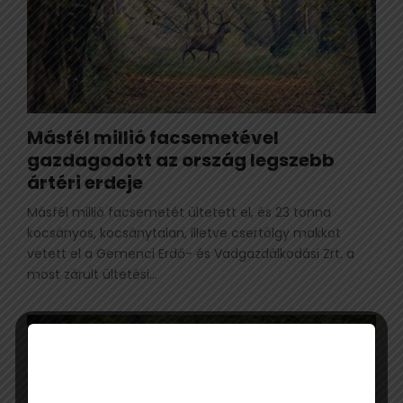
Másfél millió facsemetével
gazdagodott az ország legszebb
ártéri erdeje
Másfél millió facsemetét ültetett el, és 23 tonna
kocsányos, kocsánytalan, illetve csertölgy makkot
vetett el a Gemenci Erdő- és Vadgazdálkodási Zrt. a
most zárult ültetési...