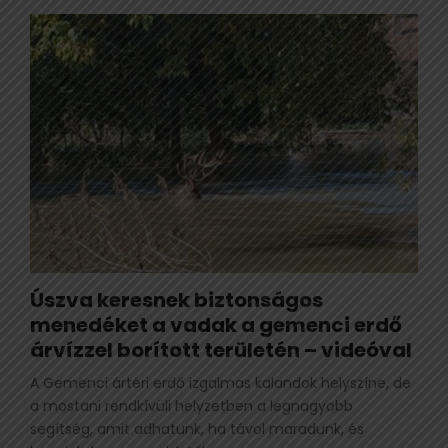
Úszva keresnek biztonságos
menedéket a vadak a gemenci erdő
árvízzel borított területén – videóval
A Gemenci ártéri erdő izgalmas kalandok helyszíne, de
a mostani rendkívüli helyzetben a legnagyobb
segítség, amit adhatunk, ha távol maradunk, és