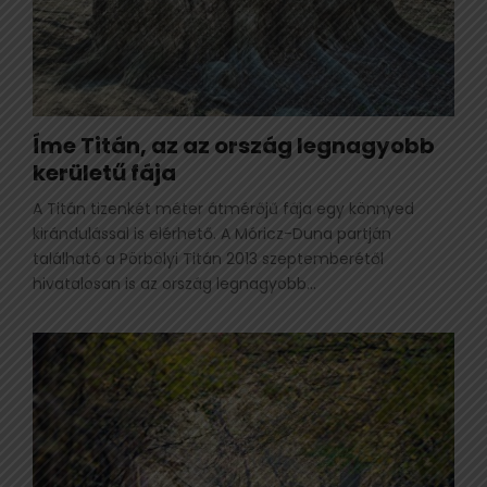
Íme Titán, az az ország legnagyobb
kerületű fája
A Titán tizenkét méter átmérőjű fája egy könnyed
kirándulással is elérhető. A Móricz-Duna partján
található a Pörbölyi Titán 2013 szeptemberétől
hivatalosan is az ország legnagyobb...