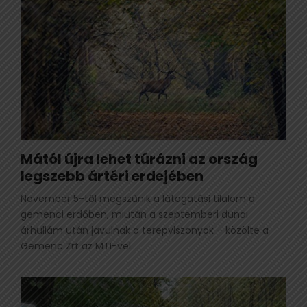
Mától újra lehet túrázni az ország
legszebb ártéri erdejében
November 5-től megszűnik a látogatási tilalom a
gemenci erdőben, miután a szeptemberi dunai
árhullám után javulnak a terepviszonyok – közölte a
Gemenc Zrt az MTI-vel....