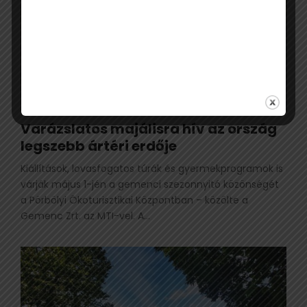
Varázslatos majálisra hív az ország
legszebb ártéri erdője
Kiállítások, lovasfogatos túrák és gyermekprogramok is
várják május 1-jén a gemenci szezonnyitó közönségét
a Pörbölyi Ökoturisztikai Központban – közölte a
Gemenc Zrt. az MTI-vel. A...