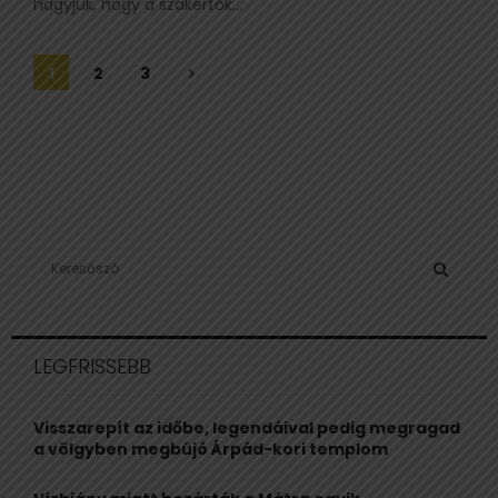
hagyjuk, hogy a szakértők...
Bejegyzések
1
2
3
lapozása
S
e
a
S
r
c
E
LEGFRISSEBB
h
f
A
o
Visszarepít az időbe, legendáival pedig megragad
r
R
a völgyben megbújó Árpád-kori templom
:
C