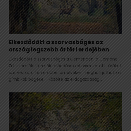
Elkezdődött a szarvasbőgés az
ország legszebb ártéri erdejében
Elkezdődött a szarvasbőgés a Gemencen, a Gemenc
Zrt. szemléletformáló előadásokkal összekötött túrákat
szervez az ártéri erdőbe, amelyeken meghallgatható a
gímbikák bőgése – közölte az erdőgazdaság...