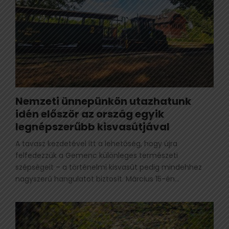
Nemzeti ünnepünkön utazhatunk
idén először az ország egyik
legnépszerűbb kisvasútjával
A tavasz kezdetével itt a lehetőség, hogy újra
felfedezzük a Gemenc különleges természeti
szépségeit – a történelmi kisvasút pedig mindehhez
nagyszerű hangulatot biztosít. Március 15-én...