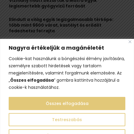
Vízhiány miatt bezárták a Mátra egyik
legismertebb gyógyvizű forrását
H
Elindult a világ egyik legizgalmasabb térképe:
több mint 6600 várat, kastélyt és erődöt
fedezhetsz fel rajta
Kigyulladt a Szőke Tisza legendás hajóroncsa,
Nagyra értékeljük a magánéletét
nagy erőkkel vonultak a tűzoltók
Cookie-kat használunk a böngészési élmény javítására,
Életveszélyes fenyegetést kapott, elmarad Majka
személyre szabott hirdetések vagy tartalom
erdélyi koncertje
megjelenítésére, valamint forgalmunk elemzésére. Az
„
Összes elfogadása
” gombra kattintva hozzájárul a
cookie-k használatához.
Összes elfogadása
Testreszabás
@2023 - www.lelepo.hu. Minden jog fenntartva.