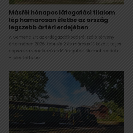
Másfél hónapos látogatási tilalom
lép hamarosan életbe az ország
legszebb ártéri erdejében
A Gemenc Zrt az erdőgazdálkodásról szóló törvény
értelmében 2026. február 2 és március 13 között teljes
napszakra vonatkozó erdőlátogatási tilalmat rendel el
– jelentette be...