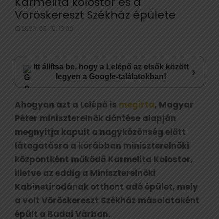
Karmelita kolostor és a
Vöröskereszt Székház épülete
2026. 05. 15. 13:00
Itt állítsa be, hogy a Lelépő az elsők között
›
legyen a Google-találatokban!
Ahogyan azt a Lelépő is
megírta
, Magyar
Péter miniszterelnök döntése alapján
megnyitja kapuit a nagyközönség előtt
látogatásra a korábban miniszterelnöki
központként működő Karmelita Kolostor,
illetve az eddig a Miniszterelnöki
Kabinetirodának otthont adó épület, mely
a volt Vöröskereszt Székház másolataként
épült a Budai Várban.