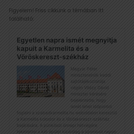
Figyelem! Friss cikkünk a témában itt
található: