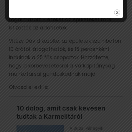
A most megnyitandó épületekben nem kell
belépődíjat fizetni, hiszen – ahogy
fogalmazott – ezeket az épületeket már
kifizették az adófizetők.
Vitézy Dávid közölte: az épületek szombaton
10 órától látogathatók, és 15 percenként
indulnak a 25 fős csoportok. Hozzátette,
hogy a körbevezetésről a Várkapitányság
munkatársai gondoskodnak majd.
Olvasd el ezt is: