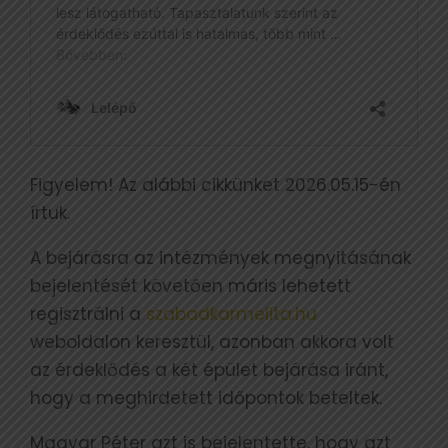
Figyelem! Az alábbi cikkünket 2026.05.15-én
írtuk.
A bejárásra az intézmények megnyitásának
bejelentését követően máris lehetett
regisztrálni a
szabadkarmelita.hu
weboldalon keresztül, azonban akkora volt
az érdeklődés a két épület bejárása iránt,
hogy a meghirdetett időpontok beteltek.
Magyar Péter azt is bejelentette, hogy azt