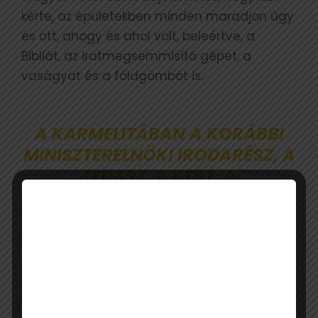
kérte, az épületekben minden maradjon úgy
és ott, ahogy és ahol volt, beleértve, a
Bibliát, az iratmegsemmisítő gépet, a
vaságyat és a földgömböt is.
A KARMELITÁBAN A KORÁBBI
MINISZTERELNÖKI IRODARÉSZ, A
TERASZ, A KERT, A
SZÍNHÁZTEREM ÉS A
KORMÁNYÜLÉSEKNEK HELYT
ADÓ TEREM LESZ
LÁTOGATHATÓ.