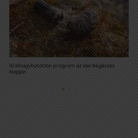
10 kihagyhatatlan program az idei Régészet
A
Napján
m
S