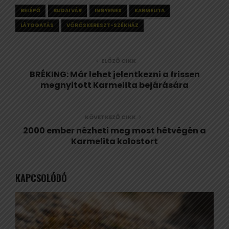
BELÉPŐ
BUDAI VÁR
INGYENES
KARMELITA
LÁTOGATÁS
VÖRÖSKERESZT-SZÉKHÁZ
ELŐZŐ CIKK
BRÉKING: Már lehet jelentkezni a frissen
megnyitott Karmelita bejárására
KÖVETKEZŐ CIKK
2000 ember nézheti meg most hétvégén a
Karmelita kolostort
KAPCSOLÓDÓ