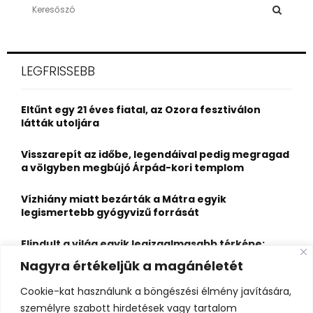
S
e
a
S
r
c
E
LEGFRISSEBB
h
f
A
o
Eltűnt egy 21 éves fiatal, az Ozora fesztiválon
r
R
látták utoljára
:
C
Visszarepít az időbe, legendáival pedig megragad
a völgyben megbújó Árpád-kori templom
H
Vízhiány miatt bezárták a Mátra egyik
legismertebb gyógyvizű forrását
Elindult a világ egyik legizgalmasabb térképe:
több mint 6600 várat, kastélyt és erődöt
Nagyra értékeljük a magánéletét
fedezhetsz fel rajta
Cookie-kat használunk a böngészési élmény javítására,
Kigyulladt a Szőke Tisza legendás hajóroncsa,
személyre szabott hirdetések vagy tartalom