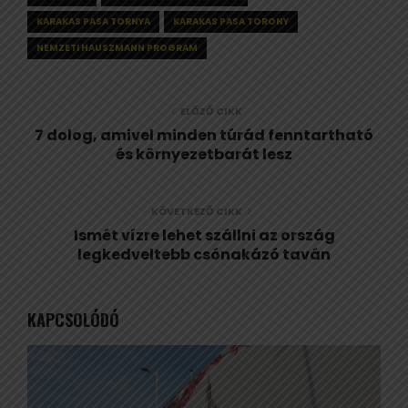
KARAKAS PASA TORNYA
KARAKAS PASA TORONY
NEMZETI HAUSZMANN PROGRAM
ELŐZŐ CIKK
7 dolog, amivel minden túrád fenntartható
és környezetbarát lesz
KÖVETKEZŐ CIKK
Ismét vízre lehet szállni az ország
legkedveltebb csónakázó taván
KAPCSOLÓDÓ