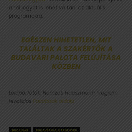
ahol jegyet is lehet váltani az aktuális
programokra.
EGÉSZEN HIHETETLEN, MIT
TALÁLTAK A SZAKÉRTŐK A
BUDAVÁRI PALOTA FELÚJÍTÁSA
KÖZBEN
Lelépő, fotók: Nemzeti Hauszmann Program
hivatalos
Facebook oldala
BUDAI VÁR
BUDAVÁRI PALOTANEGYED