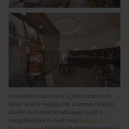
A Karakas Pasa torony új külsőt kapott, és
belső terei is megújultak. A benne működő
kávézó és mosdó lehetőséget nyújt a
megpihenésre. Itt nyílt meg a
Budavári
Palotanegyed
hetedik információs pontja is,