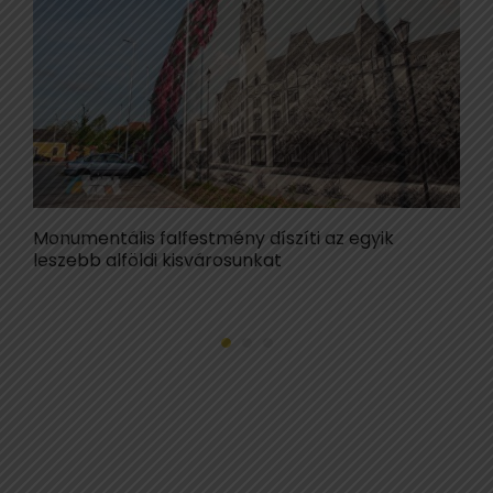
Monumentális falfestmény díszíti az egyik
I
leszebb alföldi kisvárosunkat
v