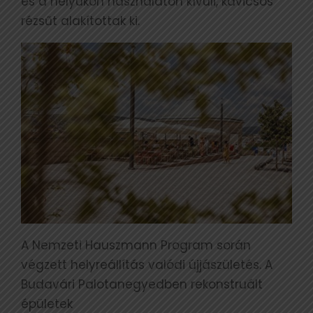
és a helyükön használaton kívüli, kavicsos
rézsűt alakítottak ki.
A Nemzeti Hauszmann Program során
végzett helyreállítás valódi újjászületés. A
Budavári Palotanegyedben rekonstruált
épületek