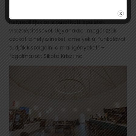
„A városrész századfordulós szépségét
helyreállítjuk az elpusztított épületek
visszaépítésével. Ugyanakkor megőrizzük
azokat a helyszíneket, amelyek új funkcióval
tudják kiszolgálni a mai igényeket” –
fogalmazott Sikota Krisztina.