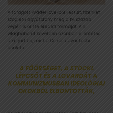
A faragott kváderkövekből készült, tizenkét
szögletű ágyútorony még a 19. század
végén is őrizte eredeti formáját. A II.
világháborút követően azonban ellentétes
utat járt be, mint a Csikós udvar többi
épülete.
A FŐŐRSÉGET, A STÖCKL
LÉPCSŐT ÉS A LOVARDÁT A
KOMMUNIZMUSBAN IDEOLÓGIAI
OKOKBÓL ELBONTOTTÁK,