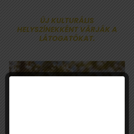
ÚJ KULTURÁLIS
HELYSZÍNEKKÉNT VÁRJÁK A
LÁTOGATÓKAT.