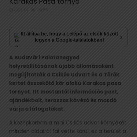
Karakas Pasa tornya
2023. 07. 08. 09:55
Itt állítsa be, hogy a Lelépő az elsők között
›
legyen a Google-találatokban!
A Budavári Palotanegyed
helyreállításának újabb állomásaként
megújították a Csikós udvart és a Török
kertet összekötő kör alakú Karakas pasa
tornyot. Itt mostantól információs pont,
ajándékbolt, teraszos kávézó és mosdó
várja a látogatókat.
A középkorban a mai Csikós udvar környékét
minden oldalról fal vette körül, ez a terület a