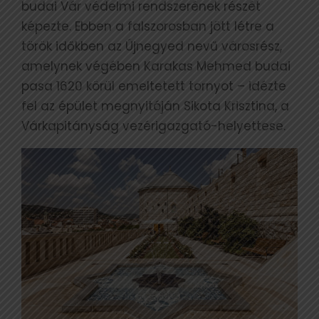
budai Vár védelmi rendszerének részét
képezte. Ebben a falszorosban jött létre a
török időkben az Újnegyed nevű városrész,
amelynek végében Karakas Mehmed budai
pasa 1620 körül emeltetett tornyot – idézte
fel az épület megnyitóján Sikota Krisztina, a
Várkapitányság vezérigazgató-helyettese.