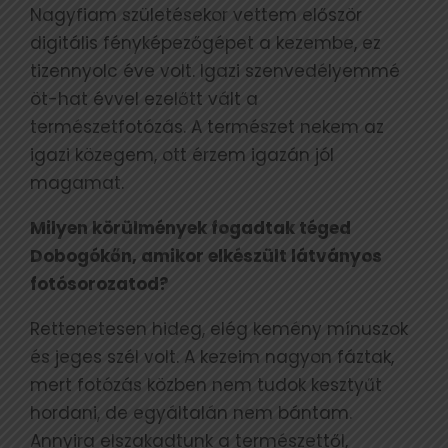
Nagyfiam születésekor vettem először
digitális fényképezőgépet a kezembe, ez
tizennyolc éve volt. Igazi szenvedélyemmé
öt-hat évvel ezelőtt vált a
természetfotózás. A természet nekem az
igazi közegem, ott érzem igazán jól
magamat.
Milyen körülmények fogadtak téged
Dobogókőn, amikor elkészült látványos
fotósorozatod?
Rettenetesen hideg, elég kemény mínuszok
és jeges szél volt. A kezeim nagyon fáztak,
mert fotózás közben nem tudok kesztyűt
hordani, de egyáltalán nem bántam.
Annyira elszakadtunk a természettől,