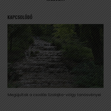
KAPCSOLÓDÓ
Megújultak a csodás Szalajka-völgy tanösvényei
T
h