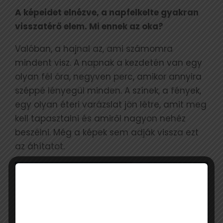
A képeidet elnézve, a napfelkelte gyakran
visszatérő elem. Mi ennek az oka?
Valóban, a hajnal az, ami számomra
mindent visz. A napnak a kezdetén van egy
olyan fél óra, negyven perc, amikor annyira
széppé lényegül minden. A színek, a fények,
egy olyan éteri varázslat jön létre, amit meg
kell tapasztalni és amiről nagyon nehéz
beszélni. Még a képek sem adják vissza ezt
az áhítatot.