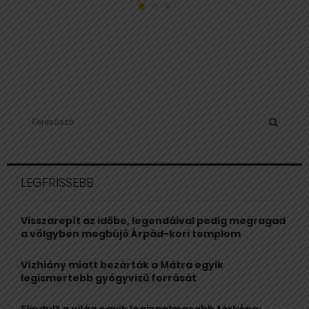
S
e
a
S
r
c
E
LEGFRISSEBB
h
f
A
o
Visszarepít az időbe, legendáival pedig megragad
r
R
a völgyben megbújó Árpád-kori templom
:
C
Vízhiány miatt bezárták a Mátra egyik
legismertebb gyógyvizű forrását
H