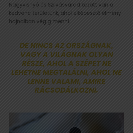
Nagyvisnyó és Szilvásvárad között van a
kedvenc területünk, ahol elképesztő élmény
hajnalban végig menni.
DE NINCS AZ ORSZÁGNAK,
VAGY A VILÁGNAK OLYAN
RÉSZE, AHOL A SZÉPET NE
LEHETNE MEGTALÁLNI, AHOL NE
LENNE VALAMI, AMIRE
RÁCSODÁLKOZNI.