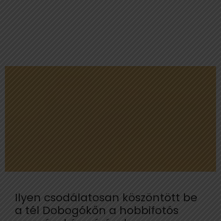
Ilyen csodálatosan köszöntött be
a tél Dobogókőn a hobbifotós