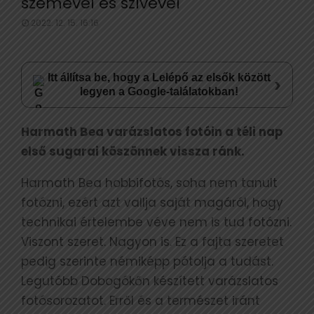
szemével és szívével
2022. 12. 15. 16:16
Itt állítsa be, hogy a Lelépő az elsők között
›
legyen a Google-találatokban!
Harmath Bea varázslatos fotóin a téli nap
első sugarai köszönnek vissza ránk.
Harmath Bea hobbifotós, soha nem tanult
fotózni, ezért azt vallja saját magáról, hogy
technikai értelembe véve nem is tud fotózni.
Viszont szeret. Nagyon is. Ez a fajta szeretet
pedig szerinte némiképp pótolja a tudást.
Legutóbb Dobogókőn készített varázslatos
fotósorozatot. Erről és a természet iránt