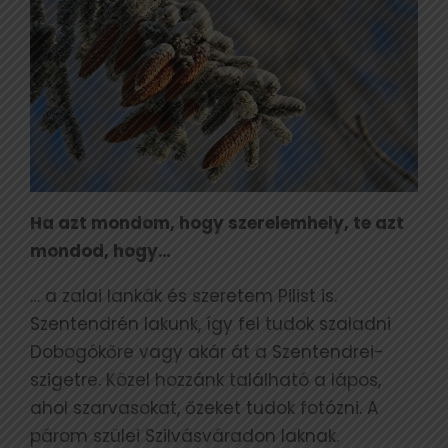
Ha azt mondom, hogy szerelemhely, te azt
mondod, hogy…
… a zalai lankák és szeretem Pilist is.
Szentendrén lakunk, így fel tudok szaladni
Dobogókőre vagy akár át a Szentendrei-
szigetre. Közel hozzánk található a lápos,
ahol szarvasokat, őzeket tudok fotózni. A
párom szülei Szilvásváradon laknak.