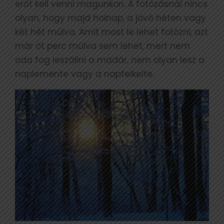
erőt kell venni magunkon. A fotózásnál nincs
olyan, hogy majd holnap, a jövő héten vagy
két hét múlva. Amit most le lehet fotózni, azt
már öt perc múlva sem lehet, mert nem
oda fog leszállni a madár, nem olyan lesz a
naplemente vagy a napfelkelte.