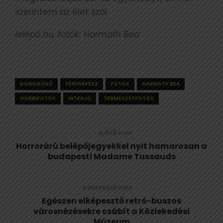
szerintem az élet szól.
lelépő.hu, fotók: Harmath Bea
DOBOGÓKŐ
FÉNYKÉPÉSZ
FOTÓS
HARMATH BEA
HOBBIFOTÓS
INTERJÚ
TERMÉSZETFOTÓS
ELŐZŐ CIKK
Horrorárú belépőjegyekkel nyit hamarosan a
budapesti Madame Tussauds
KÖVETKEZŐ CIKK
Egészen elképesztő retró-buszos
városnézésekre csábít a Közlekedési
Múzeum