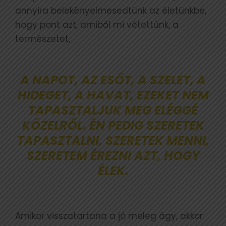
annyira belekényelmesedtünk az életünkbe,
hogy pont azt, amiből mi vétettünk, a
természetet,
A NAPOT, AZ ESŐT, A SZELET, A
HIDEGET, A HAVAT, EZEKET NEM
TAPASZTALJUK MEG ELÉGGÉ
KÖZELRŐL. ÉN PEDIG SZERETEK
TAPASZTALNI, SZERETEK MENNI,
SZERETEM ÉREZNI AZT, HOGY
ÉLEK.
Amikor visszatartana a jó meleg ágy, akkor