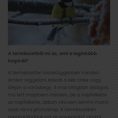
A természetből mi az, ami a leginkább
inspirál?
A természettel összefüggésben minden.
Amikor reggelizni érkezik a kék cinke vagy
idejön a vörösbegy. A mai világban álságos,
mű lett majdnem minden, de a napfelkelte
az napfelkelte, abban nincsen semmi manír,
azon nincs photoshop. A természetben
megtalálhatjuk azt az egyensúlyt, amiről