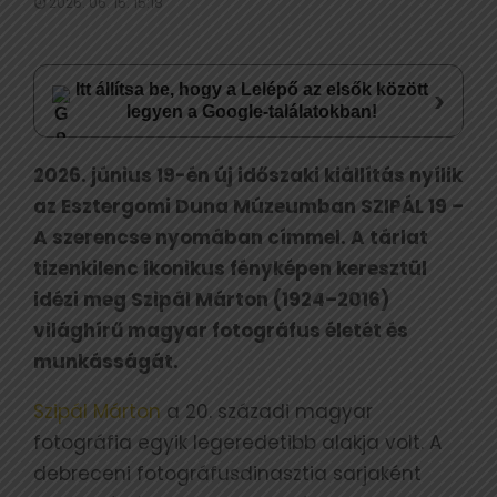
2026. 06. 15. 15:18
Itt állítsa be, hogy a Lelépő az elsők között
›
legyen a Google-találatokban!
2026. június 19-én új időszaki kiállítás nyílik
az Esztergomi Duna Múzeumban SZIPÁL 19 –
A szerencse nyomában címmel. A tárlat
tizenkilenc ikonikus fényképen keresztül
idézi meg Szipál Márton (1924–2016)
világhírű magyar fotográfus életét és
munkásságát.
Szipál Márton
a 20. századi magyar
fotográfia egyik legeredetibb alakja volt. A
debreceni fotográfusdinasztia sarjaként