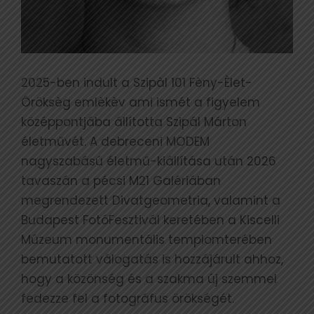
2025-ben indult a Szipàl 101 Fèny-Èlet-
Öröksèg emlèkèv ami ismét a figyelem
középpontjába állította Szipál Márton
életművét. A debreceni MODEM
nagyszabású életmű-kiállítása után 2026
tavaszán a pécsi M21 Galériában
megrendezett Divatgeometria, valamint a
Budapest FotóFesztivál keretében a Kiscelli
Múzeum monumentális templomterében
bemutatott válogatás is hozzájárult ahhoz,
hogy a közönség és a szakma új szemmel
fedezze fel a fotográfus örökségét.