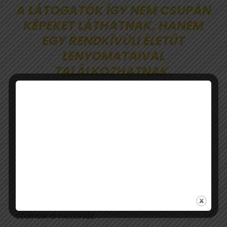
A LÁTOGATÓK ÍGY NEM CSUPÁN
KÉPEKET LÁTHATNAK, HANEM
EGY RENDKÍVÜLI ÉLETÚT
LENYOMATAIVAL
TALÁLKOZHATNAK.
Szipál
művészetének alapja a szigorú
kompozíció, a geometriai rend és a fény
tudatos használata volt. Hitvallása szerint a
szépség nem a felszínen, hanem a formák
mögött rejlő harmóniában válik láthatóvá.
Képei egyszerre klasszikusak és időtlenek,
miközben ma is meglepően kortárs módon
szólnak a nézőhöz.