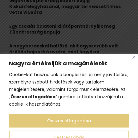
Gigantikus porördög söpört végig
r
R
Kiskunfélegyházánál, magyar természetfilmes
:
vette videóra
C
Egy csodás balatoni kilátópontnál nyílik meg
H
Tündérország kapuja
A nagybaracskai halfőző, akit egyszerűbb volt
örökös bajnokká avatni, mint legyőzni
Nagyra értékeljük a magánéletét
10 érdekesség a hosszú útra készülő gólyákról
Cookie-kat használunk a böngészési élmény javítására,
Kisvasútról nézheted a Perseidák hullócsillagait
személyre szabott hirdetések vagy tartalom
ezen a különleges éjszakai programon
megjelenítésére, valamint forgalmunk elemzésére. Az
„
Összes elfogadása
” gombra kattintva hozzájárul a
cookie-k használatához.
Összes elfogadása
Testreszabás