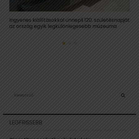
Ingyenes kiállításokkal ünnepli 120. születésnapját
C
az ország egyik legkülönlegesebb múzeuma
t
S
e
a
S
r
c
E
LEGFRISSEBB
h
f
A
o