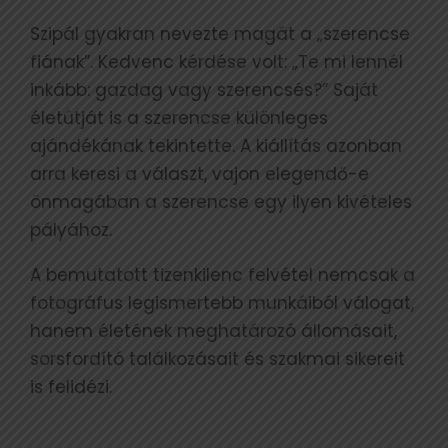
Szipál gyakran nevezte magát a „szerencse
fiának”. Kedvenc kérdése volt: „Te mi lennél
inkább: gazdag vagy szerencsés?” Saját
életútját is a szerencse különleges
ajándékának tekintette. A kiállítás azonban
arra keresi a választ, vajon elegendő-e
önmagában a szerencse egy ilyen kivételes
pályához.
A bemutatott tizenkilenc felvétel nemcsak a
fotográfus legismertebb munkáiból válogat,
hanem életének meghatározó állomásait,
sorsfordító találkozásait és szakmai sikereit
is felidézi.