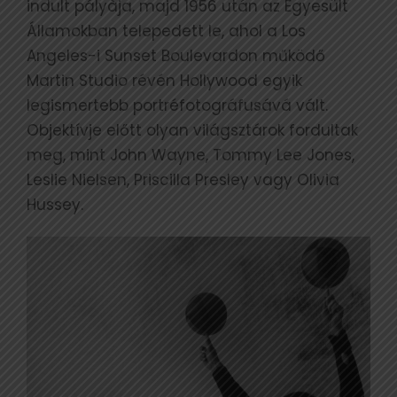
indult pályàja, majd 1956 után az Egyesült
Államokban telepedett le, ahol a Los
Angeles-i Sunset Boulevardon működő
Martin Studio révén Hollywood egyik
legismertebb portréfotográfusává vált.
Objektívje előtt olyan világsztárok fordultak
meg, mint John Wayne, Tommy Lee Jones,
Leslie Nielsen, Priscilla Presley vagy Olivia
Hussey.