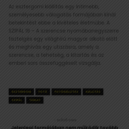
Az esztergomi kiállítás egy intimebb,
személyesebb válogatás formájában kínál
betekintést ebbe a kivételes életműbe. A
SZIPÁL 19 – A szerencse nyomábanegyszerre
tisztelgés egy világhírű magyar alkotó előtt
és meghívás egy utazásra, amely a
szerencse, a tehetség, a kitartás és az
emberi sors összefüggéseit vizsgálja.
ESZTERGOM
FOTÓ
FOTÓKIÁLLÍTÁS
KIÁLLÍTÁS
SZIPÁL
TÁRLAT
ELŐZŐ CIKK
Jelenlegi formájában nem működik tovább