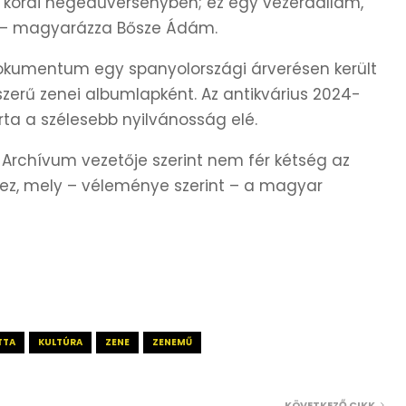
korai hegedűversenyben; ez egy vezérdallam,
” – magyarázza Bősze Ádám.
 dokumentum egy spanyolországi árverésen került
yszerű zenei albumlapként. Az antikvárius 2024-
ta a szélesebb nyilvánosság elé.
k Archívum vezetője szerint nem fér kétség az
éhez, mely – véleménye szerint – a magyar
TTA
KULTÚRA
ZENE
ZENEMŰ
KÖVETKEZŐ CIKK