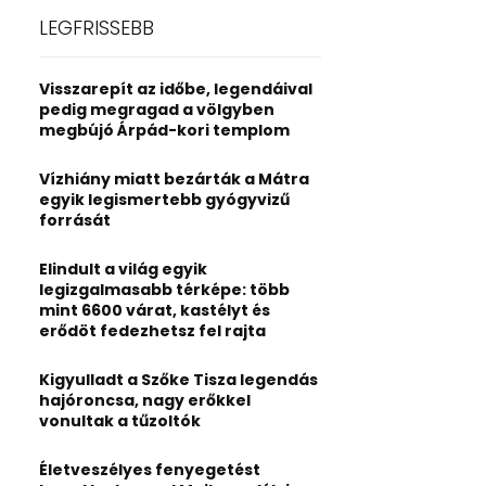
c
E
LEGFRISSEBB
h
f
A
o
Visszarepít az időbe, legendáival
r
R
pedig megragad a völgyben
:
megbújó Árpád-kori templom
C
Vízhiány miatt bezárták a Mátra
H
egyik legismertebb gyógyvizű
forrását
Elindult a világ egyik
legizgalmasabb térképe: több
mint 6600 várat, kastélyt és
erődöt fedezhetsz fel rajta
Kigyulladt a Szőke Tisza legendás
hajóroncsa, nagy erőkkel
vonultak a tűzoltók
Életveszélyes fenyegetést