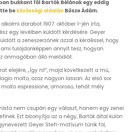
an bukkant föl Bartók Bélának egy eddig
ette be
közösségi oldalán
Bősze Ádám.
 alkalmi darabot 1907. október 1-jén írta,
sz egy levélben küldött kérdésére. Geyer
ldött a zeneszerzőnek azzal a kérdéssel, hogy
ami tulajdonképpen annyit tesz, hogyan
 az önmagában álló melódiát.
t elejére, „Így ni!”, majd következett a mű,
io molto, azaz nagyon lassan. Az első sor
n molto espressione, amoroso, tehát mély
onista nem csupán egy választ, hanem egy zenei
finek. Ezt bizonyítja az a négy, Bartók által külön
gynevezett Geyer Stefi-motívum tűnik föl,