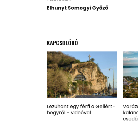
Elhunyt Somogyi Győző
KAPCSOLÓDÓ
Lezuhant egy férfi a Gellért-
Varázs
hegyről – videóval
kaland
csodá