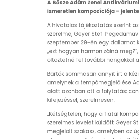
A Bősze Ádám Zenei Antikváriumb
ismeretlen kompozíciója – jelent
A hivatalos tájékoztatás szerint az
szerelme, Geyer Stefi hegedűművé
szeptember 29-én egy dallamot kü
„ezt hogyan harmonizálná meg?”, 
öltöztetné fel további hangokkal
Bartók sommásan annyit írt a kézira
amelynek a tempómegjelölése Adag
alatt azonban ott a folytatás: co
kifejezéssel, szerelmesen.
„Kétségtelen, hogy a fiatal komp
szerelmes levelet küldött Geyer Ste
megjelölt szakasz, amelyben az ú