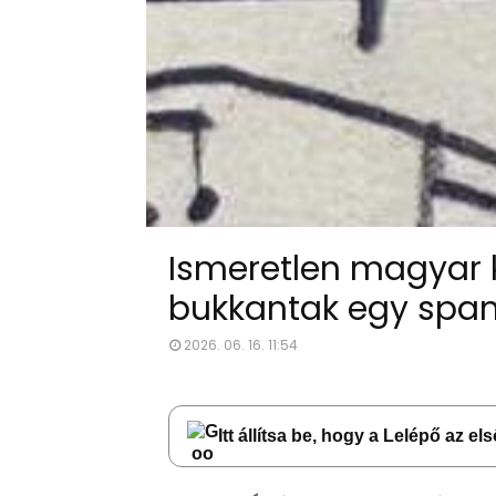
Ismeretlen magyar k
bukkantak egy span
2026. 06. 16. 11:54
Itt állítsa be, hogy a Lelépő az e