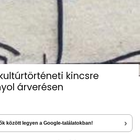
ultúrtörténeti kincsre
yol árverésen
›
lsők között legyen a Google-találatokban!