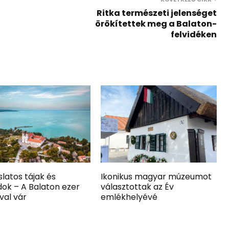
Ritka természeti jelenséget
örökítettek meg a Balaton-
felvidéken
latos tájak és
Ikonikus magyar múzeumot
ok – A Balaton ezer
választottak az Év
val vár
emlékhelyévé