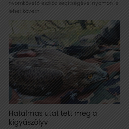
nyomkövető eszköz segítségével nyomon is
lehet követni.
Hatalmas utat tett meg a
kígyászölyv