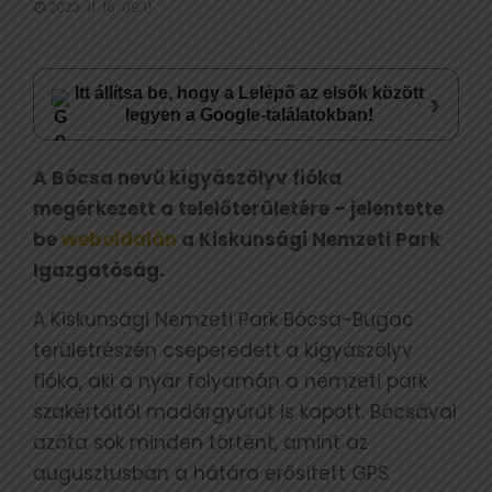
2023. 11. 16. 09:11
Itt állítsa be, hogy a Lelépő az elsők között
›
legyen a Google-találatokban!
A Bócsa nevű kígyászölyv fióka
megérkezett a telelőterületére – jelentette
be
weboldalán
a Kiskunsági Nemzeti Park
Igazgatóság.
A Kiskunsági Nemzeti Park Bócsa-Bugac
területrészén cseperedett a kígyászölyv
fióka, aki a nyár folyamán a nemzeti park
szakértőitől madárgyűrűt is kapott. Bócsával
azóta sok minden történt, amint az
augusztusban a hátára erősített GPS