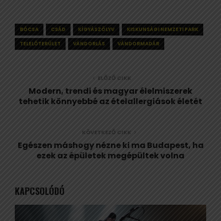
BÓCSA
CSÁD
KÍGYÁSZÖLYV
KISKUNSÁGI NEMZETI PARK
TELELŐTERÜLET
VÁNDORLÁS
VÁNDORMADÁR
ELŐZŐ CIKK
Modern, trendi és magyar élelmiszerek
tehetik könnyebbé az ételallergiások életét
KÖVETKEZŐ CIKK
Egészen máshogy nézne ki ma Budapest, ha
ezek az épületek megépültek volna
KAPCSOLÓDÓ