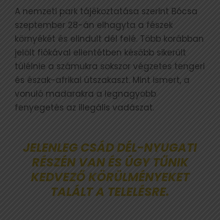
A nemzeti park tájékoztatása szerint Bócsa
szeptember 28-án elhagyta a fészek
környékét és elindult dél felé. Több korábban
jelölt fiókával ellentétben később sikerült
túlélnie a számukra sokszor végzetes tengeri
és észak-afrikai útszakaszt. Mint ismert, a
vonuló madarakra a legnagyobb
fenyegetés az illegális vadászat.
JELENLEG CSÁD DÉL-NYUGATI
RÉSZÉN VAN ÉS ÚGY TŰNIK
KEDVEZŐ KÖRÜLMÉNYEKET
TALÁLT A TELELÉSRE.