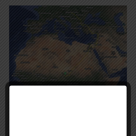
Úgy tudni, a nyomkövető eszköz a Grassland
HU Life-projekt keretében került Bócsára a
Magyar Madártani és Természetvédelmi
Egyesület és a Kiskunsági Nemzeti Park
Igazgatóság együttműködésével.