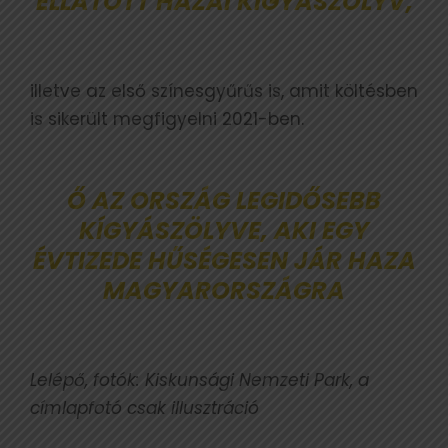
ELLÁTOTT HAZAI KÍGYÁSZÖLYV,
illetve az első színesgyűrűs is, amit költésben
is sikerült megfigyelni 2021-ben.
Ő AZ ORSZÁG LEGIDŐSEBB
KÍGYÁSZÖLYVE, AKI EGY
ÉVTIZEDE HŰSÉGESEN JÁR HAZA
MAGYARORSZÁGRA
Lelépő, fotók: Kiskunsági Nemzeti Park, a
címlapfotó csak illusztráció