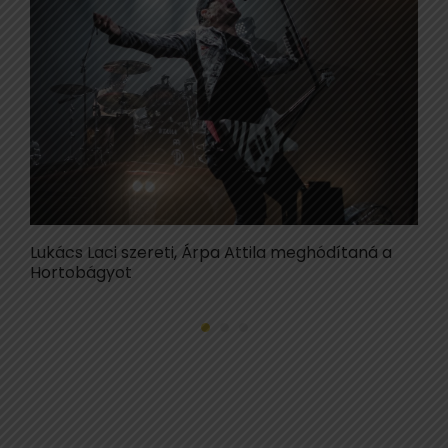
Lukács Laci szereti, Árpa Attila meghódítaná a
M
Hortobágyot
r