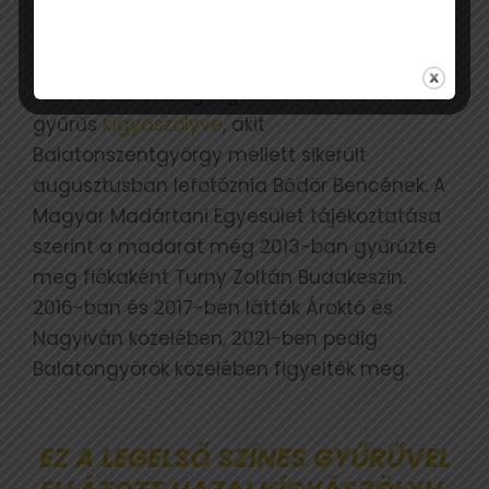
Ezt olvastad már?
Tíz éves az ország legidősebb, ismert hazai
gyűrűs
kígyászölyve
, akit
Balatonszentgyörgy mellett sikerült
augusztusban lefotóznia Bődör Bencének. A
Magyar Madártani Egyesület tájékoztatása
szerint a madarat még 2013-ban gyűrűzte
meg fiókaként Turny Zoltán Budakeszin.
2016-ban és 2017-ben látták Ároktő és
Nagyiván közelében, 2021-ben pedig
Balatongyörök közelében figyelték meg.
EZ A LEGELSŐ SZÍNES GYŰRŰVEL