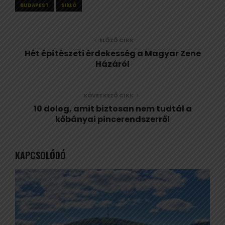
BUDAPEST
SIKLÓ
ELŐZŐ CIKK
Hét építészeti érdekesség a Magyar Zene
Házáról
KÖVETKEZŐ CIKK
10 dolog, amit biztosan nem tudtál a
kőbányai pincerendszerről
KAPCSOLÓDÓ