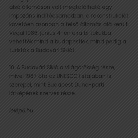
alsó állomáson volt megtalálható egy
impozáns indítócsarnokban, a rekonstrukciót
követően azonban a felső állomás alá került.
Végül 1986. június 4-én újra birtokukba
vehették mind a budapestiek, mind pedig a
turisták a Budavári Siklót.
10. A Budavári Sikló a világörökség része,
mivel 1987 óta az UNESCO listájában is
szerepel, mint Budapest Duna-parti
látképének szerves része.
lelépő.hu