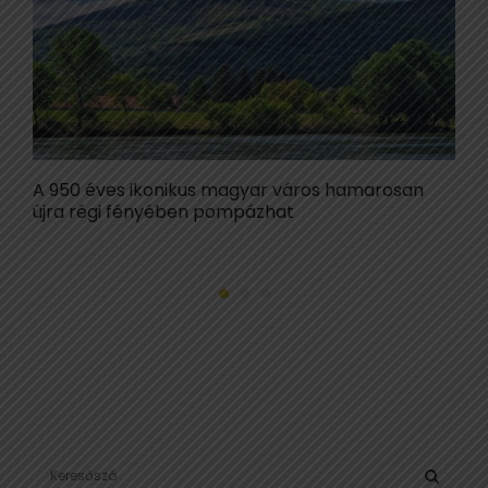
A 950 éves ikonikus magyar város hamarosan
M
újra régi fényében pompázhat
c
m
S