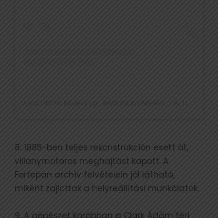
AROUND HUNGARY (@_AROUNDHUNGARY_) ÁLTAL MEGOSZTOTT BEJEGYZÉS
8. 1985-ben teljes rekonstrukción esett át,
villanymotoros meghajtást kapott. A
Fortepan archív felvételein jól látható,
miként zajlottak a helyreállítási munkálatok.
9. A gépészet korábban a Clark Ádám téri