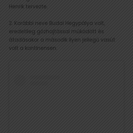
Henrik tervezte.
2. Korábbi neve Budai Hegypálya volt,
eredetileg gőzhajtással működött és
átadásakor a második ilyen jellegű vasút
volt a kontinensen.