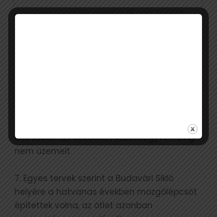
NAOMI (@MOMENTS_SHARED_IN_TINY_SQUARES) ÁLTAL MEGOSZTOTT BEJEGYZÉS
5. A normál nyomtávolságú Sikló 3 km/órás
sebességgel tudna közlekedni, a
valóságban azonban 1,5 km/órával halad.
6. A második világháború a Budavári Siklót
sem kímélte. Egy találat megsemmisítette a
Szent György téren álló épületet és a benne
álló kocsit. Ezt követően közel negyven évig
nem üzemelt.
7. Egyes tervek szerint a Budavári Sikló
helyére a hatvanas években mozgólépcsőt
építettek volna, az ötlet azonban