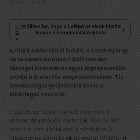
2024. 11. 04. 07:20
Itt állítsa be, hogy a Lelépő az elsők között
›
legyen a Google-találatokban!
A Clark Ádám térről induló, a Szent György
térre vezető Budavári Sikló minden
kétséget kizáróan az egyik legnépszerűbb
módja a Budai Vár megközelítésének. Tíz
érdekességet gyűjtöttünk össze a
különleges vasútról.
1. Széchenyi István fiának, Ödönnek a
kezdeményezésére építették 1868 és 1870
között a lyon-i kötélvasút mintájára. A
ritkaságnak számító siklóvasutat Wohlfahrt