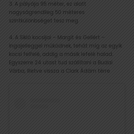
3. A pályája 95 méter, ez alatt
nagyságrendileg 50 méteres
szintkülönbséget tesz meg.
4. A Sikló kocsijai – Margit és Gellért –
ingajelleggel működnek, tehát míg az egyik
kocsi felfelé, addig a másik lefelé halad.
Egyszerre 24 utast tud szállítani a Budai
Várba, illetve vissza a Clark Ádám térre