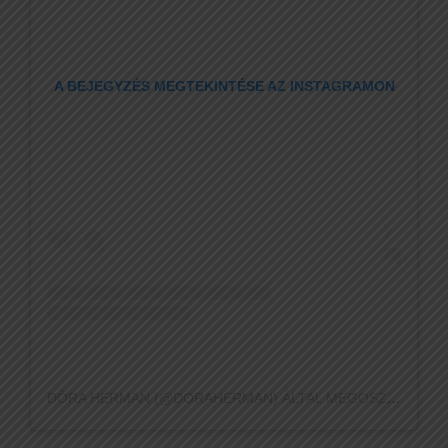
A BEJEGYZÉS MEGTEKINTÉSE AZ INSTAGRAMON
DÓRA HERMAN (@DORAHERMAN) ÁLTAL MEGOSZTOTT BEJEGYZÉS