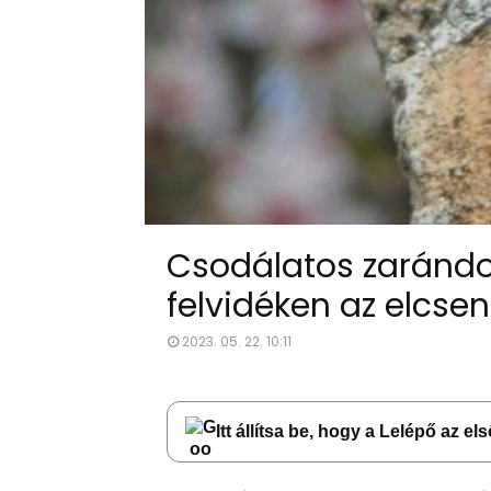
Csodálatos zarándo
felvidéken az elcs
2023. 05. 22. 10:11
Itt állítsa be, hogy a Lelépő az e