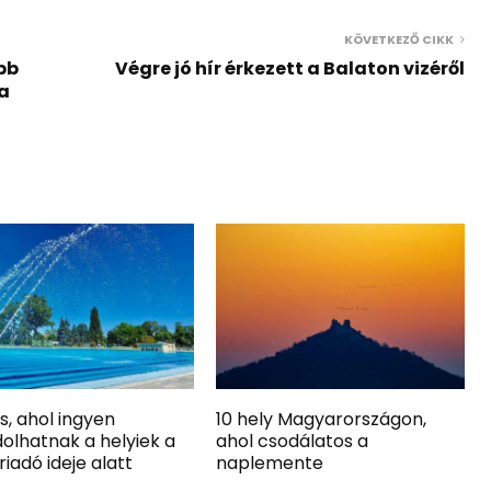
KÖVETKEZŐ CIKK
bb
Végre jó hír érkezett a Balaton vizéről
 a
s, ahol ingyen
10 hely Magyarországon,
olhatnak a helyiek a
ahol csodálatos a
iadó ideje alatt
naplemente