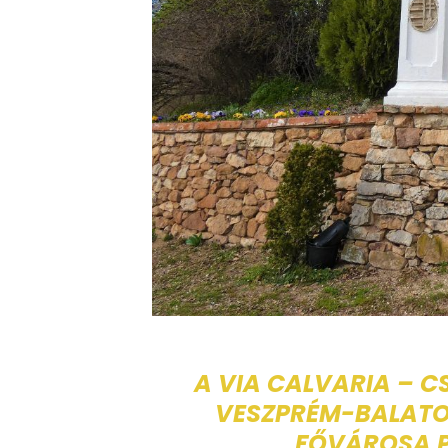
A VIA CALVARIA – 
VESZPRÉM-BALATON
FŐVÁROSA 