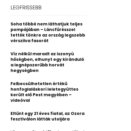
c
E
LEGFRISSEBB
h
f
A
o
Soha többé nem láthatjuk teljes
r
R
pompájában – Láncfűrésszel
:
tették tönkre az ország legszebb
C
vérszilva fasorát
H
Víz nélkül maradt az iszonyú
hőségben, elhunyt egy kiránduló
a legnépszerűbb horvát
hegységben
Felbecsülhetetlen értékű
honfoglaláskori leletegyüttes
került elő Pest megyében –
videóval
Eltűnt egy 21 éves fiatal, az Ozora
fesztiválon látták utoljára