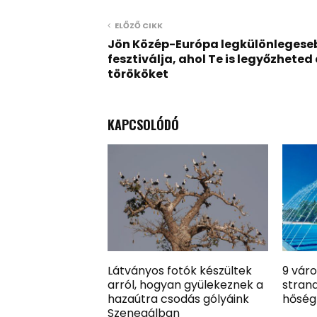
ELŐZŐ CIKK
Jön Közép-Európa legkülönlegese
fesztiválja, ahol Te is legyőzheted
törököket
KAPCSOLÓDÓ
Látványos fotók készültek
9 váro
arról, hogyan gyülekeznek a
strand
hazaútra csodás gólyáink
hőségr
Szenegálban