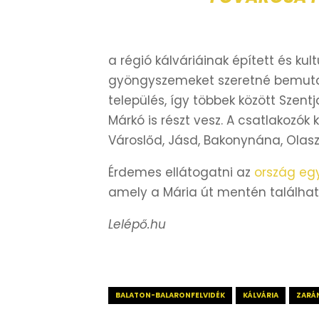
a régió kálváriáinak épített és kult
gyöngyszemeket szeretné bemuta
település, így többek között Szent
Márkó is részt vesz. A csatlakozó
Városlőd, Jásd, Bakonynána, Olaszfa
Érdemes ellátogatni az
ország egy
amely a Mária út mentén találhat
Lelépő.hu
BALATON-BALARONFELVIDÉK
KÁLVÁRIA
ZARÁ