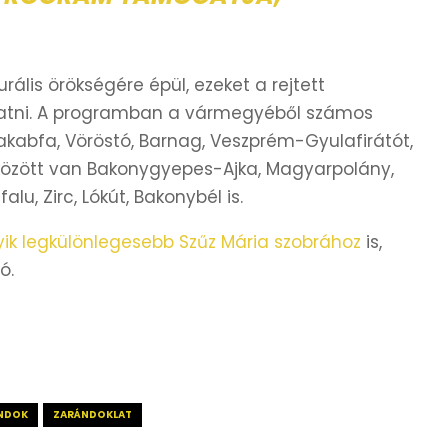
urális örökségére épül, ezeket a rejtett
tni. A programban a vármegyéből számos
jakabfa, Vöröstó, Barnag, Veszprém-Gyulafirátót,
k között van Bakonygyepes-Ajka, Magyarpolány,
lu, Zirc, Lókút, Bakonybél is.
ik legkülönlegesebb Szűz Mária szobrához
is,
ó.
NDOK
ZARÁNDOKLAT