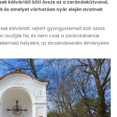
ek kálváriáit köti össze az a zarándokútvonal,
ek és amelyet várhatóan nyár elején avatnak
sek kálváriáit, rejtett gyöngyszemeit köti össze
ron avatják fel, és nem csak a zarándokoknak
lélekemelő helyekre, az elcsendesedés élményeire