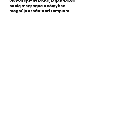
Visszarepít az időbe, legendáival
pedig megragad a völgyben
megbújó Árpád-kori templom