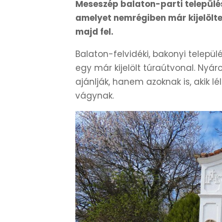
Meseszép balaton-parti település
amelyet nemrégiben már kijelölt
majd fel.
Balaton-felvidéki, bakonyi települé
egy már kijelölt túraútvonal. Nyá
ajánlják, hanem azoknak is, akik 
vágynak.