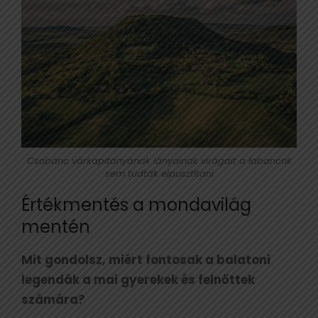
Csobánc várkapitányának lányainak virágait a labancok
sem tudták elpusztítani
Értékmentés a mondavilág
mentén
Mit gondolsz, miért fontosak a balatoni
legendák a mai gyerekek és felnőttek
számára?