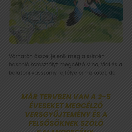
Várhatón összel jelenik meg a szintén
hasonló korosztályt megcélzó Mina, Vidi és a
balatoni vasszörny rejtélye című kötet, de
MÁR TERVBEN VAN A 2-5
ÉVESEKET MEGCÉLZÓ
VERSGYŰJTEMÉNY ÉS A
FELSŐSÖKNEK SZÓLÓ