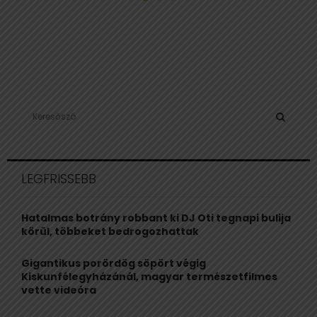
S
e
a
S
r
c
E
LEGFRISSEBB
h
f
A
o
Hatalmas botrány robbant ki DJ Oti tegnapi bulija
r
R
körül, többeket bedrogozhattak
:
C
Gigantikus porördög söpört végig
Kiskunfélegyházánál, magyar természetfilmes
H
vette videóra