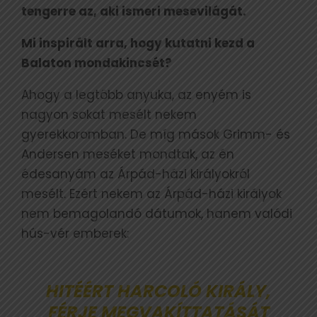
tengerre az, aki ismeri mesevilágát.
Mi inspirált arra, hogy kutatni kezd a
Balaton mondakincsét?
Ahogy a legtöbb anyuka, az enyém is
nagyon sokat mesélt nekem
gyerekkoromban. De míg mások Grimm- és
Andersen meséket mondtak, az én
édesanyám az Árpád-házi királyokról
mesélt. Ezért nekem az Árpád-házi királyok
nem bemagolandó dátumok, hanem valódi
hús-vér emberek:
HITÉÉRT HARCOLÓ KIRÁLY,
FÉRJE MEGVAKÍTTATÁSÁT