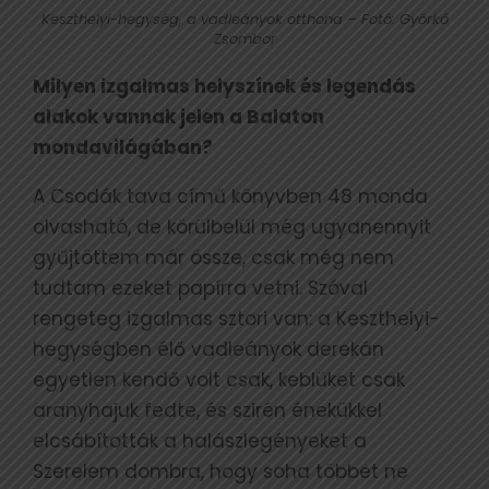
Keszthelyi-hegység, a vadleányok otthona – Fotó: Györkő
Zsombor
Milyen izgalmas helyszínek és legendás
alakok vannak jelen a Balaton
mondavilágában?
A Csodák tava című könyvben 48 monda
olvasható, de körülbelül még ugyanennyit
gyűjtöttem már össze, csak még nem
tudtam ezeket papírra vetni. Szóval
rengeteg izgalmas sztori van: a Keszthelyi-
hegységben élő vadleányok derekán
egyetlen kendő volt csak, keblüket csak
aranyhajuk fedte, és szirén énekükkel
elcsábították a halászlegényeket a
Szerelem dombra, hogy soha többet ne