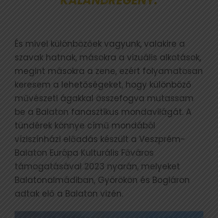
KALANDREGÉNY.
És mivel különbözőek vagyunk, valakire a
szavak hatnak, másokra a vizuális alkotások,
megint másokra a zene, ezért folyamatosan
keresem a lehetőségeket, hogy különböző
művészeti ágakkal összefogva mutassam
be a Balaton fanasztikus mondavilágát. A
tündérek könnye című mondából
víziszínházi előadás készült a Veszprém-
Balaton Európa Kulturális Főváros
támogatásával 2023 nyarán, melyeket
Balatonalmádiban, Györökön és Bogláron
adtak elő a Balaton vizén.