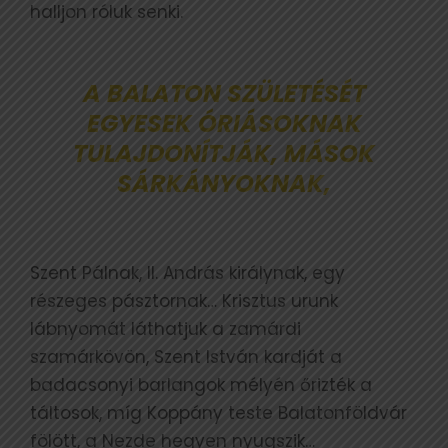
halljon róluk senki.
A BALATON SZÜLETÉSÉT
EGYESEK ÓRIÁSOKNAK
TULAJDONÍTJÁK, MÁSOK
SÁRKÁNYOKNAK,
Szent Pálnak, II. András királynak, egy
részeges pásztornak… Krisztus urunk
lábnyomát láthatjuk a zamárdi
szamárkövön, Szent István kardját a
badacsonyi barlangok mélyén őrizték a
táltosok, míg Koppány teste Balatonföldvár
fölött, a Nezde hegyen nyugszik…