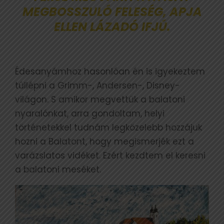
MEGBOSSZULÓ FELESÉG, APJA
ELLEN LÁZADÓ IFJÚ.
Édesanyámhoz hasonlóan én is igyekeztem
túllépni a Grimm-, Andersen-, Disney-
világon. S amikor megvettük a balatoni
nyaralónkat, arra gondoltam, helyi
történetekkel tudnám legközelebb hozzájuk
hozni a Balatont, hogy megismerjék ezt a
varázslatos vidéket. Ezért kezdtem el keresni
a balatoni meséket.