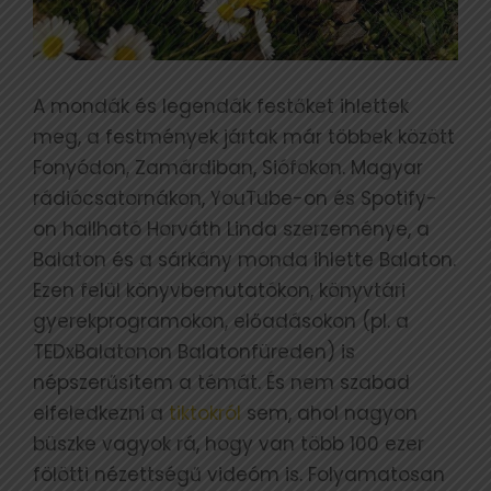
A mondák és legendák festőket ihlettek
meg, a festmények jártak már többek között
Fonyódon, Zamárdiban, Siófokon. Magyar
rádiócsatornákon, YouTube-on és Spotify-
on hallható Horváth Linda szerzeménye, a
Balaton és a sárkány monda ihlette Balaton.
Ezen felül könyvbemutatókon, könyvtári
gyerekprogramokon, előadásokon (pl. a
TEDxBalatonon Balatonfüreden) is
népszerűsítem a témát. És nem szabad
elfeledkezni a
tiktokról
sem, ahol nagyon
büszke vagyok rá, hogy van több 100 ezer
fölötti nézettségű videóm is. Folyamatosan