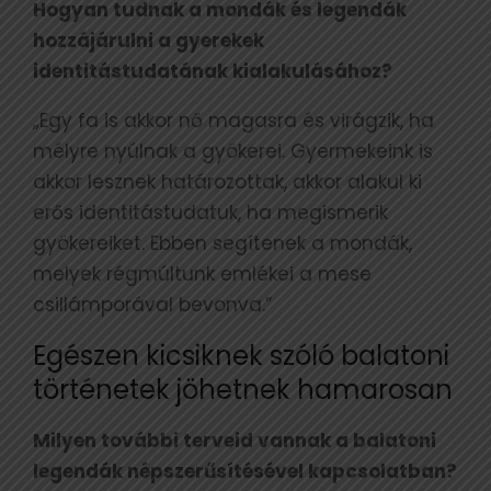
Hogyan tudnak a mondák és legendák
hozzájárulni a gyerekek
identitástudatának kialakulásához?
„Egy fa is akkor nő magasra és virágzik, ha
mélyre nyúlnak a gyökerei. Gyermekeink is
akkor lesznek határozottak, akkor alakul ki
erős identitástudatuk, ha megismerik
gyökereiket. Ebben segítenek a mondák,
melyek régmúltunk emlékei a mese
csillámporával bevonva.”
Egészen kicsiknek szóló balatoni
történetek jöhetnek hamarosan
Milyen további terveid vannak a balatoni
legendák népszerűsítésével kapcsolatban?