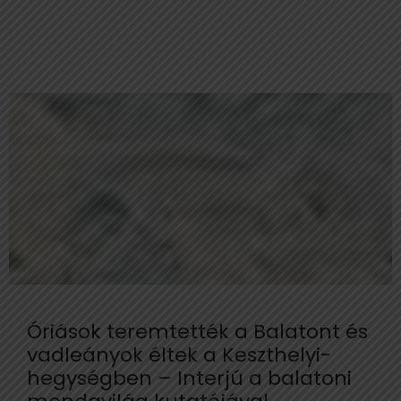
Óriások teremtették a Balatont és
vadleányok éltek a Keszthelyi-
hegységben – Interjú a balatoni