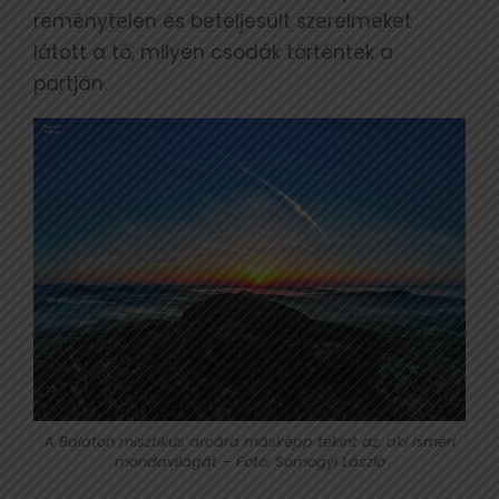
reménytelen és beteljesült szerelmeket
látott a tó, milyen csodák történtek a
partján.
A Balaton misztikus arcára másképp tekint az, aki ismeri
mondavilágát – Fotó: Somogyi László