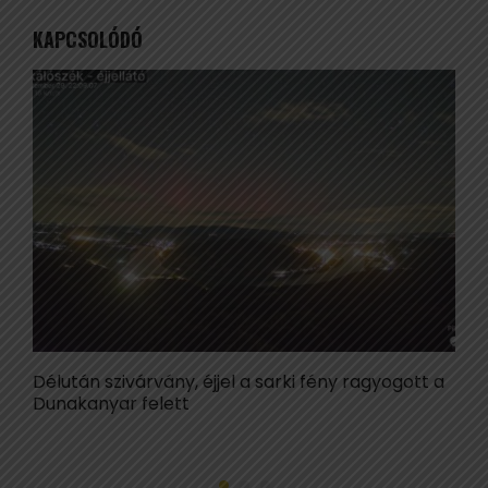
KAPCSOLÓDÓ
Délután szivárvány, éjjel a sarki fény ragyogott a
F
Dunakanyar felett
l
v