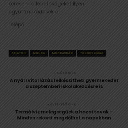
keresem a lehetőségeket ilyen
együttműködésekre.
Lelépő
BALATON
MONDA
MONDAVILÁG
TOKODY KLÁRA
ELŐZŐ CIKK
A nyári vitorlázás felkészítheti gyermekedet
a szeptemberi iskolakezdésre is
KÖVETKEZŐ CIKK
Termálvíz melegségűek a hazai tavak –
Minden rekord megdőlhet a napokban