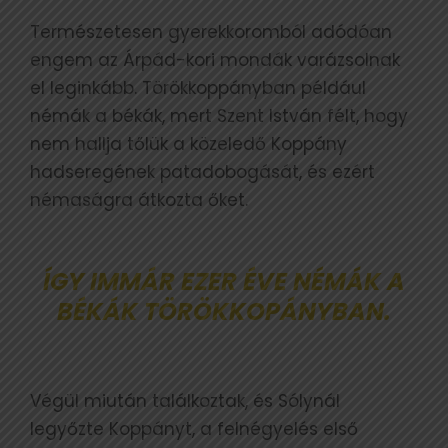
Természetesen gyerekkoromból adódóan
engem az Árpád-kori mondák varázsolnak
el leginkább. Törökkoppányban például
némák a békák, mert Szent István félt, hogy
nem hallja tőlük a közeledő Koppány
hadseregének patadobogását, és ezért
némaságra átkozta őket.
ÍGY IMMÁR EZER ÉVE NÉMÁK A
BÉKÁK TÖRÖKKOPÁNYBAN.
Végül miután találkoztak, és Sólynál
legyőzte Koppányt, a felnégyelés első