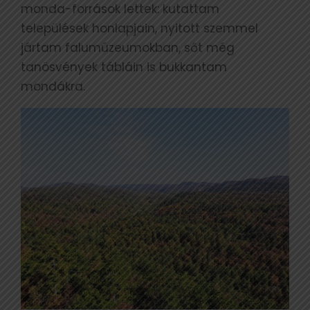
monda-források lettek: kutattam
települések honlapjain, nyitott szemmel
jártam falumúzeumokban, sőt még
tanösvények tábláin is bukkantam
mondákra.