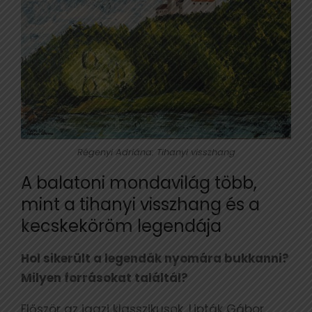
Régenyi Adriána: Tihanyi visszhang
A balatoni mondavilág több,
mint a tihanyi visszhang és a
kecskeköröm legendája
Hol sikerült a legendák nyomára bukkanni?
Milyen forrásokat találtál?
Először az igazi klasszikusok, Lipták Gábor