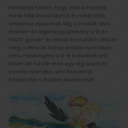
Fontosnak tartom, hogy ezek a mondák
minél több korosztályhoz és minél több
emberhez eljussanak. Míg a Csodák tava
monda- és legendagyűjtemény a 10 év
fölötti gyerek- és felnőtt korosztályt célozza
meg, a Mina és Vidi az óriások nyomában
című meseregény a 4-8 éveseknek szól.
Ebben két tündér ered egy régi balatoni
monda nyomába, ami óriásoknak
tulajdonítja a Balaton keletkezését.