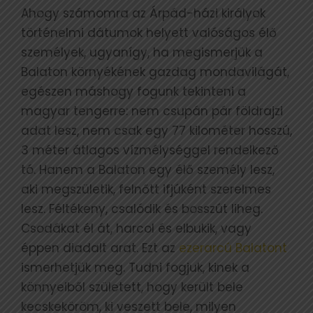
Ahogy számomra az Árpád-házi királyok
történelmi dátumok helyett valóságos élő
személyek, ugyanígy, ha megismerjük a
Balaton környékének gazdag mondavilágát,
egészen máshogy fogunk tekinteni a
magyar tengerre: nem csupán pár földrajzi
adat lesz, nem csak egy 77 kilométer hosszú,
3 méter átlagos vízmélységgel rendelkező
tó. Hanem a Balaton egy élő személy lesz,
aki megszületik, felnőtt ifjúként szerelmes
lesz. Féltékeny, csalódik és bosszút liheg.
Csodákat él át, harcol és elbukik, vagy
éppen diadalt arat. Ezt az
ezerarcú Balatont
ismerhetjük meg. Tudni fogjuk, kinek a
könnyeiből született, hogy került bele
kecskeköröm, ki veszett bele, milyen