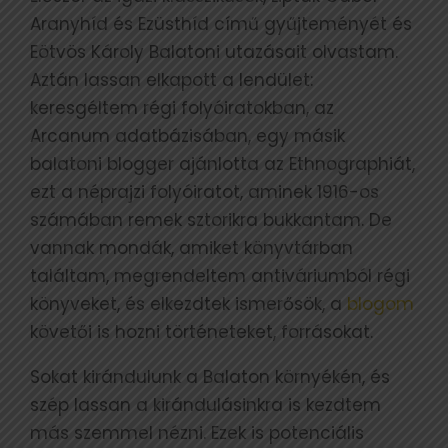
Aranyhíd és Ezüsthíd című gyűjteményét és
Eötvös Károly Balatoni utazásait olvastam.
Aztán lassan elkapott a lendület:
keresgéltem régi folyóiratokban, az
Arcanum adatbázisában, egy másik
balatoni blogger ajánlotta az Ethnographiát,
ezt a néprajzi folyóiratot, aminek 1916-os
számában remek sztorikra bukkantam. De
vannak mondák, amiket könyvtárban
találtam, megrendeltem antiváriumból régi
könyveket, és elkezdtek ismerősök, a
blogom
követői is hozni történeteket, forrásokat.
Sokat kirándulunk a Balaton környékén, és
szép lassan a kirándulásinkra is kezdtem
más szemmel nézni. Ezek is potenciális