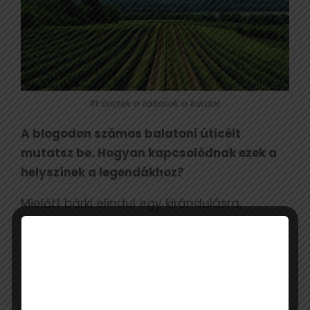
Itt őrizték a táltosok a kardot
A blogodon számos balatoni úticélt
mutatsz be. Hogyan kapcsolódnak ezek a
helyszínek a legendákhoz?
Mielőtt bárki elindul egy kirándulásra,
érdemes megnézni, hogy nincs-e egy
monda, ami a településhez,
nevezetességhez kapcsolódik. Egy-egy
kirándulás így nem csak lépésszámot, jó
levegőt és panorámát nyújt majd, hanem a