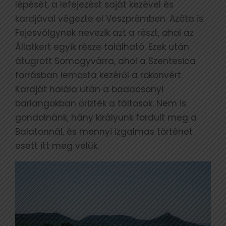
lépését, a lefejezést saját kezével és
kardjával végezte el Veszprémben. Azóta is
Fejesvölgynek nevezik azt a részt, ahol az
Állatkert egyik része található. Ezek után
átugrott Somogyvárra, ahol a Szentesica
forrásban lemosta kezéről a rokonvért.
Kardját halála után a badacsonyi
barlangokban őrizték a táltosok. Nem is
gondolnánk, hány királyunk fordult meg a
Balatonnál, és mennyi izgalmas történet
esett itt meg velük.