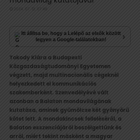
mondavilág kutatójával
2024. 07. 12. 07:46
Itt állítsa be, hogy a Lelépő az elsők között
›
legyen a Google-találatokban!
Tokody Klára a Budapesti
Közgazdaságtudományi Egyetemen
végzett, majd multinacionális cégeknél
helyezkedett el kommunikációs
szakemberként. Szenvedélyévé vált
azonban a Balaton mondavilágának
kutatása, aminek gyümölcse két gyönyörű
kötet lett. A mondakincsek felleléséről, a
Balaton esszenciájáról beszélgettünk és
arról, miért tekint másként a magyar