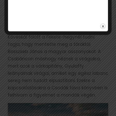
vén Balaton egy-egy új arcát: Fenékpusztán
nem csak Valcum római romjait, de a római
írnok házsártos felségét, Dubiát is látni fogja
a látogató.
Köveskál fölött a Fekete-hegynél tudni
fogja, hogy mentette meg a töröktől
Rosszseb János a magyar asszonyokat. A
Csobáncon máshogy néznek a virágokra,
mert azok a várkapitány, Gyulaffy
leányainak virágai, amiket egy egész labanc
sereg nem tudott elpusztítani. Ezekre a
kapcsolódásokra a Csodák tava könyvben is
felhívom a figyelmet a mondák végén.