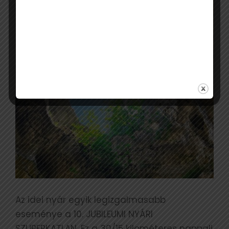
Az idei nyár egyik legizgalmasabb
eseménye a 10. JUBILEUMI NYÁRI
SZUPERKATLAN. Ez a 30/15 kilométeres nappali