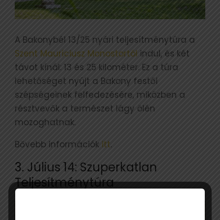
A Bakonybél 13/25 nyári teljesítménytúra a
Szent Mauríciusz Monostortól
indul, és két
távot kínál: 13 és 25 kilométer. Ez a túra
lehetőséget nyújt a Bakony festői
szépségeinek felfedezésére, miközben a
résztvevők a természet lágy ölén
mozoghatnak.
Bővebb információk
itt
.
3. Július 14: Szuperkatlan
Teljesítménytúra