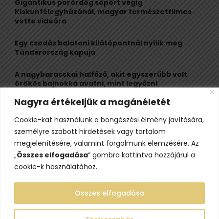
Gigantikus porördög söpört végig
r
R
Kiskunfélegyházánál, magyar természetfilmes
:
vette videóra
C
Egy csodás balatoni kilátópontnál nyílik meg
H
Tündérország kapuja
A nagybaracskai halfőző, akit egyszerűbb volt
örökös bajnokká avatni, mint legyőzni
Nagyra értékeljük a magánéletét
10 érdekesség a hosszú útra készülő gólyákról
Cookie-kat használunk a böngészési élmény javítására,
Kisvasútról nézheted a Perseidák hullócsillagait
személyre szabott hirdetések vagy tartalom
ezen a különleges éjszakai programon
megjelenítésére, valamint forgalmunk elemzésére. Az
„
Összes elfogadása
” gombra kattintva hozzájárul a
cookie-k használatához.
Összes elfogadása