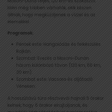
Mosoni-Duna teljes, 120 km-es szakaszát.
Idén még többen várhatók, akik készen
állnak, hogy megküzdjenek a vízzel és az
elemekkel.
Programok
:
Péntek este: Hangolódás és felkészülés
Rajkán.
Szombat: Evezés a Mosoni-Dunán
három különböző távon (120 km, 60 km,
30 km).
Szombat este: Vacsora és díjátadó
Véneken.
A hosszútávú túra résztvevői hajnali 5 órakor
kelnek, hogy 6 órakor elrajtoljanak, és