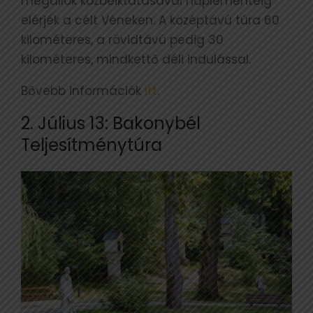
megállók közbeiktatásával naplementéig
elérjék a célt Véneken. A középtávú túra 60
kilométeres, a rövidtávú pedig 30
kilométeres, mindkettő déli indulással.
Bővebb információk
itt
.
2. Július 13: Bakonybél
Teljesítménytúra