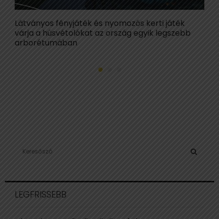
Látványos fényjáték és nyomozós kerti játék
R
várja a húsvétolókat az ország egyik legszebb
i
arborétumában
s
S
e
a
S
r
c
E
LEGFRISSEBB
h
f
A
o