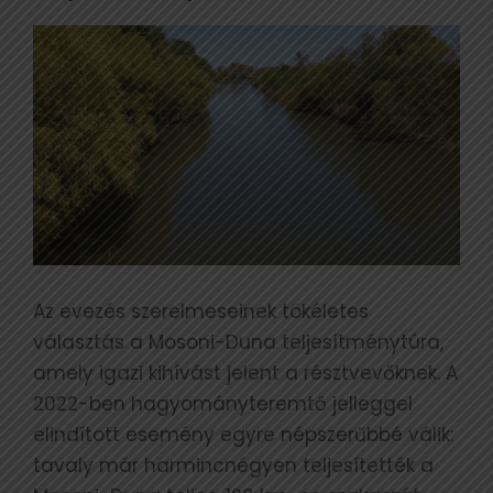
Az evezés szerelmeseinek tökéletes
választás a Mosoni-Duna teljesítménytúra,
amely igazi kihívást jelent a résztvevőknek. A
2022-ben hagyományteremtő jelleggel
elindított esemény egyre népszerűbbé válik:
tavaly már harmincnégyen teljesítették a