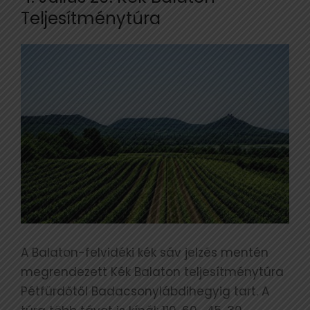
Teljesítménytúra
A Balaton-felvidéki kék sáv jelzés mentén
megrendezett Kék Balaton teljesítménytúra
Pétfürdőtől Badacsonylábdihegyig tart. A