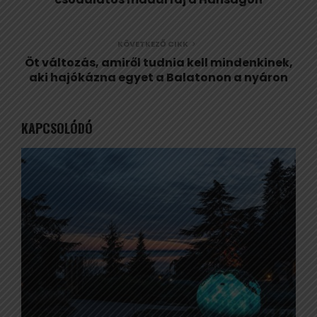
KÖVETKEZŐ CIKK
Öt változás, amiről tudnia kell mindenkinek,
aki hajókázna egyet a Balatonon a nyáron
KAPCSOLÓDÓ