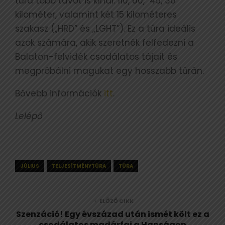
túra több távot is kínál: 110, 60, 45, 30
kilométer, valamint két 15 kilométeres
szakasz („HRD” és „LGHT”). Ez a túra ideális
azok számára, akik szeretnék felfedezni a
Balaton-felvidék csodálatos tájait és
megpróbálni magukat egy hosszabb túrán.
Bővebb információk
itt
.
Lelépő
JÚLIUS
TELJESÍTMÉNYTÚRA
TÚRA
ELŐZŐ CIKK
Szenzáció! Egy évszázad után ismét költ ez a
csodálatos madárfaj a Hanságon