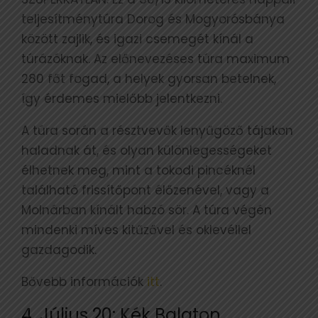
teljesítménytúra Dorog és Mogyorósbánya
között zajlik, és igazi csemegét kínál a
túrázóknak. Az előnevezéses túra maximum
280 főt fogad, a helyek gyorsan betelnek,
így érdemes mielőbb jelentkezni.
A túra során a résztvevők lenyűgöző tájakon
haladnak át, és olyan különlegességeket
élhetnek meg, mint a tokodi pincéknél
található frissítőpont élőzenével, vagy a
Molnárban kínált habzó sör. A túra végén
mindenki míves kitűzővel és oklevéllel
gazdagodik.
Bővebb információk
itt
.
4. Július 20: Kék Balaton