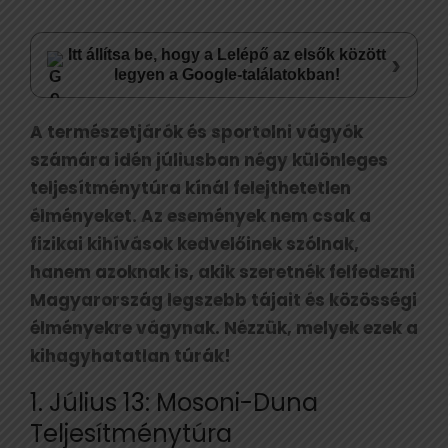
Itt állítsa be, hogy a Lelépő az elsők között
›
legyen a Google-találatokban!
A természetjárók és sportolni vágyók
számára idén júliusban négy különleges
teljesítménytúra kínál felejthetetlen
élményeket. Az események nem csak a
fizikai kihívások kedvelőinek szólnak,
hanem azoknak is, akik szeretnék felfedezni
Magyarország legszebb tájait és közösségi
élményekre vágynak. Nézzük, melyek ezek a
kihagyhatatlan túrák!
1. Július 13: Mosoni-Duna
Teljesítménytúra