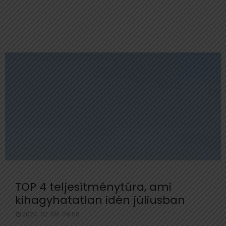
TOP 4 teljesítménytúra, ami
kihagyhatatlan idén júliusban
2024. 07. 08. 09:58