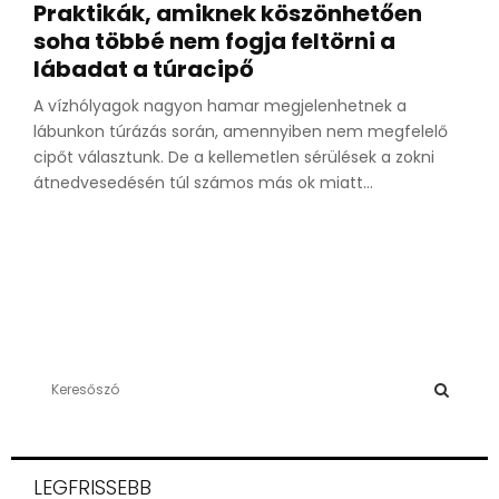
Praktikák, amiknek köszönhetően
soha többé nem fogja feltörni a
lábadat a túracipő
A vízhólyagok nagyon hamar megjelenhetnek a
lábunkon túrázás során, amennyiben nem megfelelő
cipőt választunk. De a kellemetlen sérülések a zokni
átnedvesedésén túl számos más ok miatt...
S
e
a
S
r
c
E
LEGFRISSEBB
h