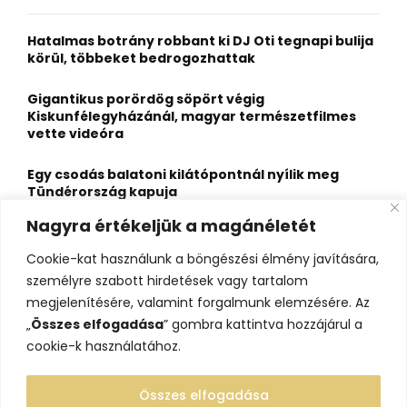
f
A
o
Hatalmas botrány robbant ki DJ Oti tegnapi bulija
r
R
körül, többeket bedrogozhattak
:
C
Gigantikus porördög söpört végig
Kiskunfélegyházánál, magyar természetfilmes
H
vette videóra
Egy csodás balatoni kilátópontnál nyílik meg
Tündérország kapuja
Nagyra értékeljük a magánéletét
A nagybaracskai halfőző, akit egyszerűbb volt
örökös bajnokká avatni, mint legyőzni
Cookie-kat használunk a böngészési élmény javítására,
személyre szabott hirdetések vagy tartalom
10 érdekesség a hosszú útra készülő gólyákról
megjelenítésére, valamint forgalmunk elemzésére. Az
„
Összes elfogadása
” gombra kattintva hozzájárul a
cookie-k használatához.
Összes elfogadása