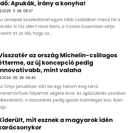
idő: Apukák, irány a konyha!
2025. 11. 28. 08:37
Az ünnepek közeledtével egyre több családban merül fel a
kérdés: ki főz idén? Hack Barni, a Costes Downtown séfje
szerint itt az idő, hogy az...
Visszatér az ország Michelin-csillagos
étterme, az új koncepció pedig
innovatívabb, mint valaha
2024. 05. 29. 06:43
Az Onyx januárban zárt be egy három évig tartó
metamorfózis folyamat végére érve. Az újjászületés azonban
elkezdődött, a visszatérés pedig igazán különleges lesz. Ilyen
gy...
Kiderült, mit esznek a magyarok idén
karácsonykor