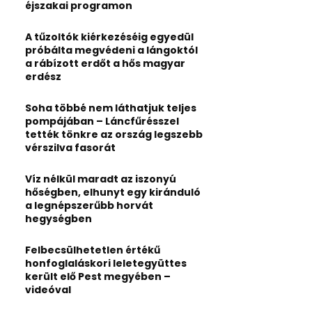
:
éjszakai programon
C
A tűzoltók kiérkezéséig egyedül
H
próbálta megvédeni a lángoktól
a rábízott erdőt a hős magyar
erdész
Soha többé nem láthatjuk teljes
pompájában – Láncfűrésszel
tették tönkre az ország legszebb
vérszilva fasorát
Víz nélkül maradt az iszonyú
hőségben, elhunyt egy kiránduló
a legnépszerűbb horvát
hegységben
Felbecsülhetetlen értékű
honfoglaláskori leletegyüttes
került elő Pest megyében –
videóval