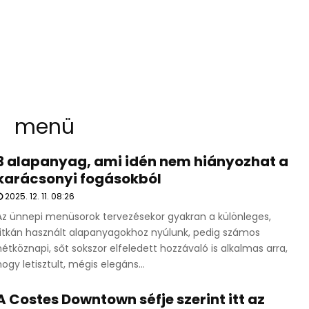
menü
3 alapanyag, ami idén nem hiányozhat a
karácsonyi fogásokból
2025. 12. 11. 08:26
Az ünnepi menüsorok tervezésekor gyakran a különleges,
ritkán használt alapanyagokhoz nyúlunk, pedig számos
hétköznapi, sőt sokszor elfeledett hozzávaló is alkalmas arra,
hogy letisztult, mégis elegáns...
A Costes Downtown séfje szerint itt az