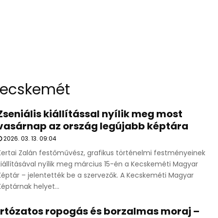
kecskemét
Zseniális kiállítással nyílik meg most
vasárnap az ország legújabb képtára
2026. 03. 13. 09:04
Kertai Zalán festőművész, grafikus történelmi festményeinek
kiállításával nyílik meg március 15-én a Kecskeméti Magyar
Képtár – jelentették be a szervezők. A Kecskeméti Magyar
Képtárnak helyet...
Irtózatos ropogás és borzalmas moraj –