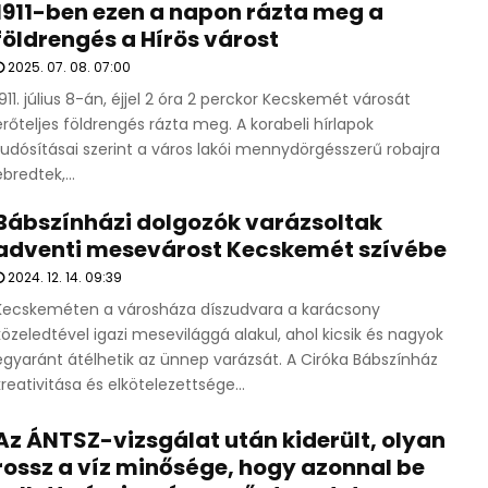
1911-ben ezen a napon rázta meg a
földrengés a Hírös várost
2025. 07. 08. 07:00
1911. július 8-án, éjjel 2 óra 2 perckor Kecskemét városát
erőteljes földrengés rázta meg. A korabeli hírlapok
tudósításai szerint a város lakói mennydörgésszerű robajra
ébredtek,...
Bábszínházi dolgozók varázsoltak
adventi mesevárost Kecskemét szívébe
2024. 12. 14. 09:39
Kecskeméten a városháza díszudvara a karácsony
közeledtével igazi mesevilággá alakul, ahol kicsik és nagyok
egyaránt átélhetik az ünnep varázsát. A Ciróka Bábszínház
kreativitása és elkötelezettsége...
Az ÁNTSZ-vizsgálat után kiderült, olyan
rossz a víz minősége, hogy azonnal be