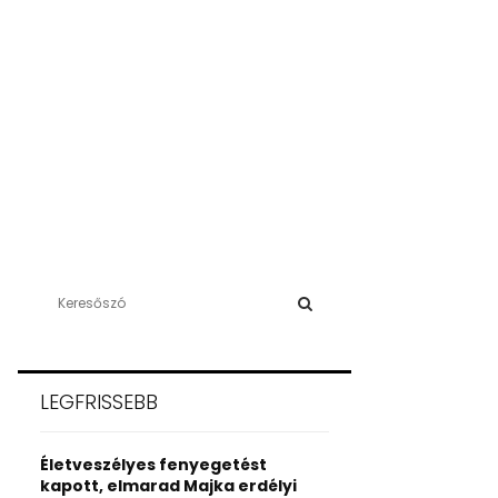
S
e
a
S
r
c
E
LEGFRISSEBB
h
f
A
o
Életveszélyes fenyegetést
r
R
kapott, elmarad Majka erdélyi