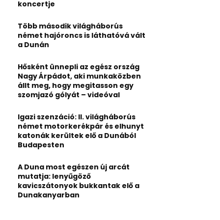
:
koncertje
C
Több második világháborús
H
német hajóroncs is láthatóvá vált
a Dunán
Hősként ünnepli az egész ország
Nagy Árpádot, aki munkaközben
állt meg, hogy megitasson egy
szomjazó gólyát – videóval
Igazi szenzáció: II. világháborús
német motorkerékpár és elhunyt
katonák kerültek elő a Dunából
Budapesten
A Duna most egészen új arcát
mutatja: lenyűgöző
kavicszátonyok bukkantak elő a
Dunakanyarban