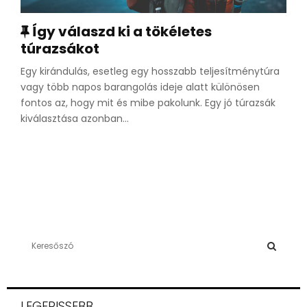
K
Így válaszd ki a tökéletes
a
túrazsákot
p
Egy kirándulás, esetleg egy hosszabb teljesítménytúra
c
vagy több napos barangolás ideje alatt különösen
s
fontos az, hogy mit és mibe pakolunk. Egy jó túrazsák
o
kiválasztása azonban...
l
ó
d
ó
S
e
a
S
r
c
E
LEGFRISSEBB