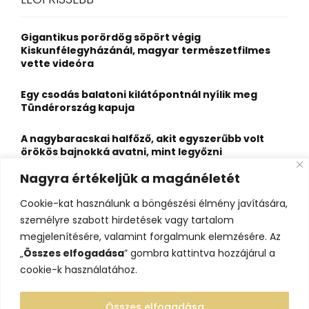
h
f
A
o
Gigantikus porördög söpört végig
r
R
Kiskunfélegyházánál, magyar természetfilmes
:
vette videóra
C
Egy csodás balatoni kilátópontnál nyílik meg
H
Tündérország kapuja
A nagybaracskai halfőző, akit egyszerűbb volt
örökös bajnokká avatni, mint legyőzni
Nagyra értékeljük a magánéletét
10 érdekesség a hosszú útra készülő gólyákról
Cookie-kat használunk a böngészési élmény javítására,
Kisvasútról nézheted a Perseidák hullócsillagait
személyre szabott hirdetések vagy tartalom
ezen a különleges éjszakai programon
megjelenítésére, valamint forgalmunk elemzésére. Az
„
Összes elfogadása
” gombra kattintva hozzájárul a
cookie-k használatához.
Összes elfogadása