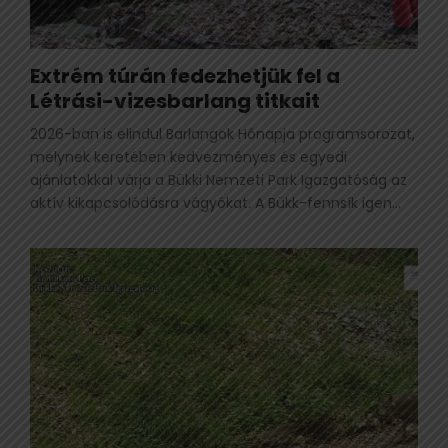
Extrém túrán fedezhetjük fel a
Létrási-vizesbarlang titkait
2026-ban is elindul Barlangok Hónapja programsorozat,
melynek keretében kedvezményes és egyedi
ajánlatokkal várja a Bükki Nemzeti Park Igazgatóság az
aktív kikapcsolódásra vágyókat. A Bükk-fennsík igen...