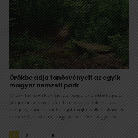
Örökbe adja tanösvényeit az egyik
magyar nemzeti park
A Bükki Nemzeti Park Igazgatósága az örökbefogadási
programmal nemcsak a természetvédelem ügyét
szolgálja, hanem lehetőséget nyújt a vállalatoknak és
szervezeteknek arra, hogy aktívan részt vegyenek...
Bejegyzések
1
2
…
5