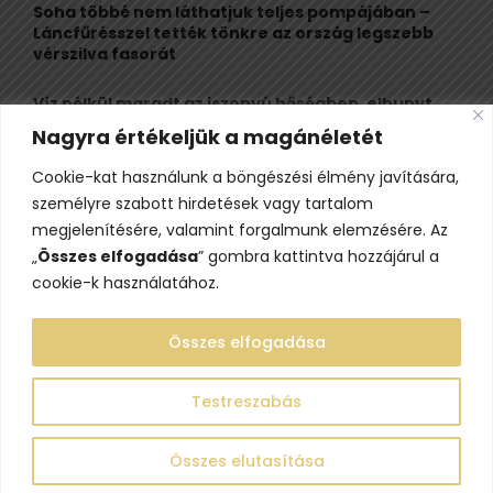
Soha többé nem láthatjuk teljes pompájában –
Láncfűrésszel tették tönkre az ország legszebb
vérszilva fasorát
Víz nélkül maradt az iszonyú hőségben, elhunyt
egy kiránduló a legnépszerűbb horvát
Nagyra értékeljük a magánéletét
hegységben
Cookie-kat használunk a böngészési élmény javítására,
Felbecsülhetetlen értékű honfoglaláskori
személyre szabott hirdetések vagy tartalom
leletegyüttes került elő Pest megyében – videóval
megjelenítésére, valamint forgalmunk elemzésére. Az
„
Összes elfogadása
” gombra kattintva hozzájárul a
cookie-k használatához.
Összes elfogadása
Testreszabás
@2023 - www.lelepo.hu. Minden jog fenntartva.
Összes elutasítása
Adatvédelem
Szerzői jogok
Impresszum