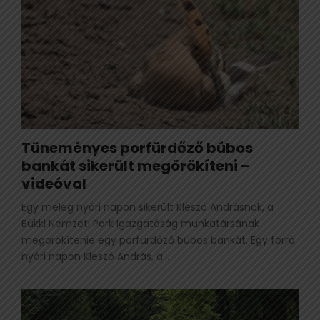
Tüneményes porfürdőző búbos
bankát sikerült megörökíteni –
videóval
Egy meleg nyári napon sikerült Kleszó Andrásnak, a
Bükki Nemzeti Park Igazgatóság munkatársának
megörökítenie egy porfürdőző búbos bankát. Egy forró
nyári napon Kleszó András, a...