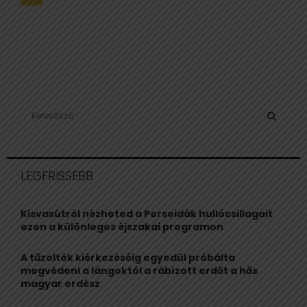
lapozása
S
e
a
S
r
c
E
LEGFRISSEBB
h
f
A
o
Kisvasútról nézheted a Perseidák hullócsillagait
r
R
ezen a különleges éjszakai programon
:
C
A tűzoltók kiérkezéséig egyedül próbálta
megvédeni a lángoktól a rábízott erdőt a hős
H
magyar erdész