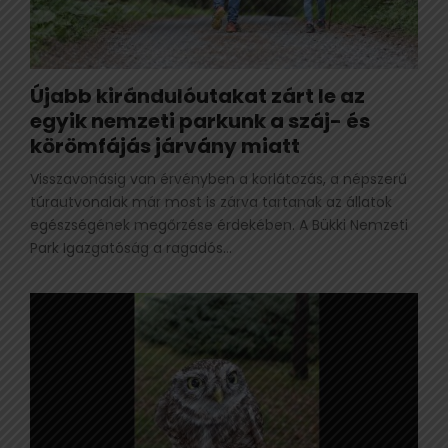
Újabb kirándulóutakat zárt le az
egyik nemzeti parkunk a száj- és
körömfájás járvány miatt
Visszavonásig van érvényben a korlátozás, a népszerű
túrautvonalak már most is zárva tartanak az állatok
egészségének megőrzése érdekében. A Bükki Nemzeti
Park Igazgatóság a ragadós...