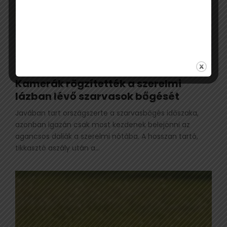
Kamerák rögzítették a szerelmi
lázban lévő szarvasok bőgését
Javában tart országszerte a szarvasbőgés időszaka,
azonban igazán csak most kezdenek belejönni az
agancsos daliák a szerelmi nótába. A hosszan tartó,
tikkasztó aszály után a...