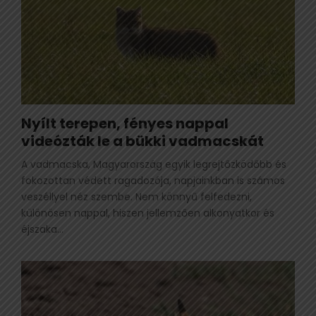
Nyílt terepen, fényes nappal
videózták le a bükki vadmacskát
A vadmacska, Magyarország egyik legrejtőzködőbb és
fokozottan védett ragadozója, napjainkban is számos
veszéllyel néz szembe. Nem könnyű felfedezni,
különösen nappal, hiszen jellemzően alkonyatkor és
éjszaka...