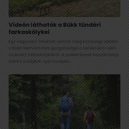
Videón láthatók a Bükk tündéri
farkaskölykei
Egy nagyszerű felvételt osztott meg közösségi oldalán
a Bükki Nemzeti Park igazgatósága a területükön idén
született farkaskölykökről. A szakemberek beszámolója
szerint a kölykök nyár közepén...