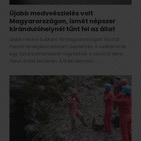
Újabb medveészlelés volt
Magyarországon, ismét népszer
kirándulóhelynél tűnt fel az állat
Újabb medve bukkant fel Magyarországon. Ezúttal
Pásztó térségéből érkezett bejelentés: a vadkamerák
egy fiatal barnamedvét rögzítettek a várostól délre
fekvő erdős területen. A Bükki Nemzeti...