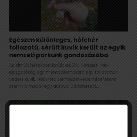
Egészen különleges, hófehér
tollazatú, sérült kuvik került az egyik
nemzeti parkunk gondozásába
Az elmúlt hetekben került a Bükki Nemzeti Park
Igazgatóság egri mentőállomására egy fokozottan
védett kuvik. Hák Flóra természetvédelmi referens
szerint a madár egy autóval ütközhetett,...