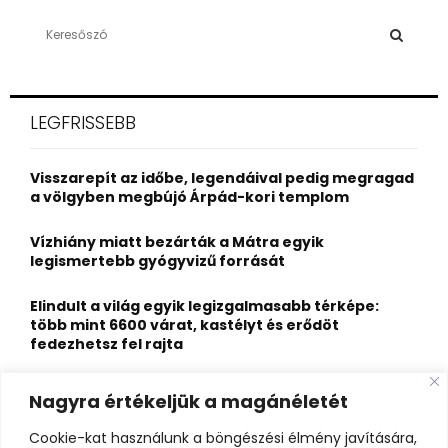
S
e
a
S
r
c
E
LEGFRISSEBB
h
f
A
o
Visszarepít az időbe, legendáival pedig megragad
r
R
a völgyben megbújó Árpád-kori templom
:
C
Vízhiány miatt bezárták a Mátra egyik
legismertebb gyógyvizű forrását
H
Elindult a világ egyik legizgalmasabb térképe:
több mint 6600 várat, kastélyt és erődöt
fedezhetsz fel rajta
Kigyulladt a Szőke Tisza legendás hajóroncsa,
Nagyra értékeljük a magánéletét
nagy erőkkel vonultak a tűzoltók
Cookie-kat használunk a böngészési élmény javítására,