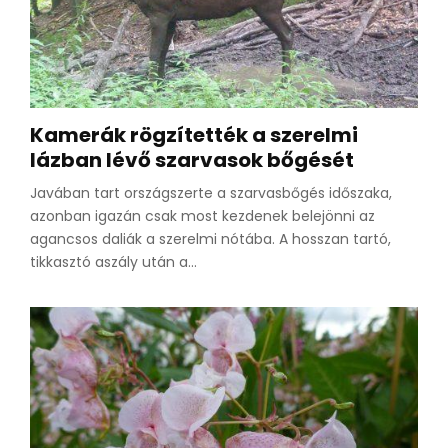
Kamerák rögzítették a szerelmi
lázban lévő szarvasok bőgését
Javában tart országszerte a szarvasbőgés időszaka,
azonban igazán csak most kezdenek belejönni az
agancsos daliák a szerelmi nótába. A hosszan tartó,
tikkasztó aszály után a...