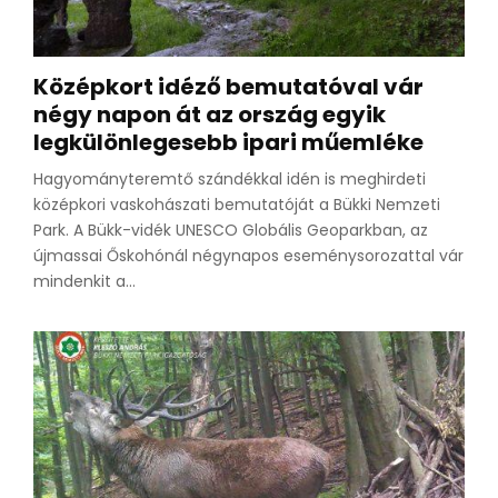
Középkort idéző bemutatóval vár
négy napon át az ország egyik
legkülönlegesebb ipari műemléke
Hagyományteremtő szándékkal idén is meghirdeti
középkori vaskohászati bemutatóját a Bükki Nemzeti
Park. A Bükk-vidék UNESCO Globális Geoparkban, az
újmassai Őskohónál négynapos eseménysorozattal vár
mindenkit a...