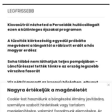
r
c
E
LEGFRISSEBB
h
f
A
o
Kisvasútról nézheted a Perseidák hullócsillagait
r
R
ezen a különleges éjszakai programon
:
C
A tűzoltók kiérkezéséig egyedül próbálta
megvédeni a lángoktól a rábízott erdőt a hős
H
magyar erdész
Soha többé nem láthatjuk teljes pompájában –
Láncfűrésszel tették tönkre az ország legszebb
vérszilva fasorát
Víz nélkül maradt az iszonyú hőségben, elhunyt
egy kiránduló a legnépszerűbb horvát
Nagyra értékeljük a magánéletét
hegységben
Cookie-kat használunk a böngészési élmény javítására,
Felbecsülhetetlen értékű honfoglaláskori
személyre szabott hirdetések vagy tartalom
leletegyüttes került elő Pest megyében – videóval
megjelenítésére, valamint forgalmunk elemzésére. Az