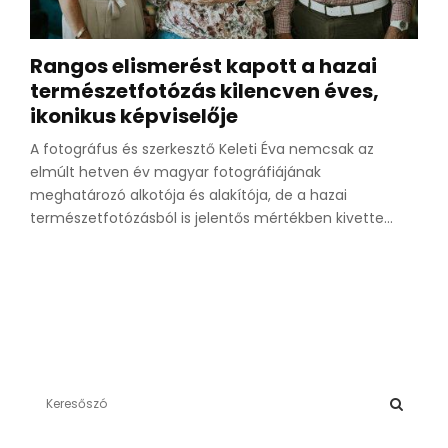
Rangos elismerést kapott a hazai
természetfotózás kilencven éves,
ikonikus képviselője
A fotográfus és szerkesztő Keleti Éva nemcsak az
elmúlt hetven év magyar fotográfiájának
meghatározó alkotója és alakítója, de a hazai
természetfotózásból is jelentős mértékben kivette...
S
e
a
S