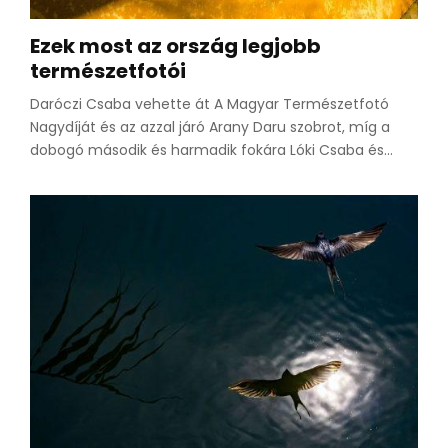
Ezek most az ország legjobb
természetfotói
Daróczi Csaba vehette át A Magyar Természetfotó
Nagydíját és az azzal járó Arany Daru szobrot, míg a
dobogó második és harmadik fokára Lóki Csaba és...