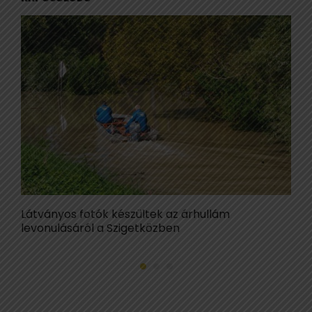
Látványos fotók készültek az árhullám
K
levonulásáról a Szigetközben
h