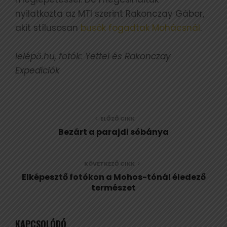
nyilatkozta az MTI szerint Rakonczay Gábor,
akit stílusosan
busók fogadtak Mohácsnál
.
lelépő.hu, fotók: Yettel és Rakonczay
Expedíciók
ELŐZŐ CIKK
Bezárt a parajdi sóbánya
KÖVETKEZŐ CIKK
Elképesztő fotókon a Mohos-tónál éledező
természet
KAPCSOLÓDÓ