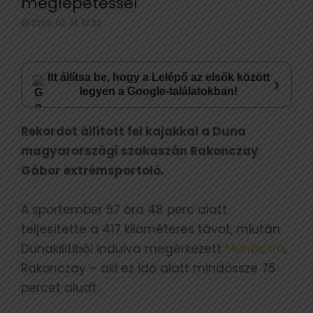
meglepetéssel
2023. 02. 21. 12:32
Itt állítsa be, hogy a Lelépő az elsők között
›
legyen a Google-találatokban!
Rekordot állított fel kajakkal a Duna
magyarországi szakaszán Rakonczay
Gábor extrémsportoló.
A sportember 57 óra 48 perc alatt
teljesítette a 417 kilométeres távot, miután
Dunakilitiből indulva megérkezett
Mohácsra
.
Rakonczay – aki ez idő alatt mindössze 75
percet aludt.