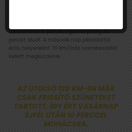
13 órakor tervezte, ám az éjszakai kalandok
hatására úgy döntött, nappal halad, amíg
tud. Végül a teljes túra alatt három
alkalommal 15 percet, egyszer pedig 30
percet aludt. A második nap pirkadattól
erős, helyenként 70 km/órás szembeszéllel
kellett megküzdenie.
AZ UTOLSÓ 120 KM-EN MÁR
CSAK FRISSÍTŐ SZÜNETEKET
TARTOTT, ÍGY ÉRT VASÁRNAP
ÉJFÉL UTÁN 10 PERCCEL
MOHÁCSRA
.