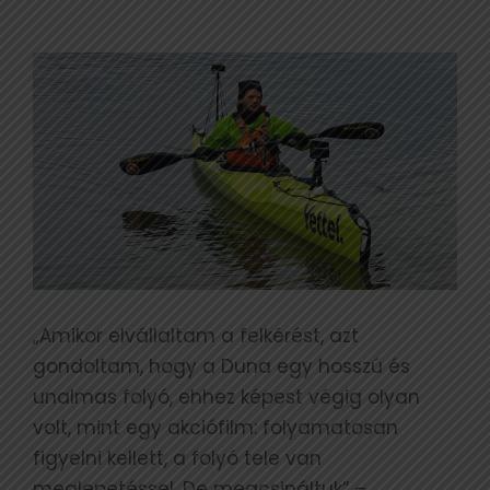
„Amikor elvállaltam a felkérést, azt
gondoltam, hogy a Duna egy hosszú és
unalmas folyó, ehhez képest végig olyan
volt, mint egy akciófilm: folyamatosan
figyelni kellett, a folyó tele van
meglepetéssel. De megcsináltuk” –