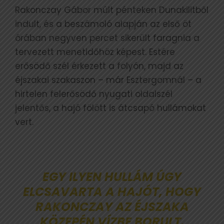
Rakonczay Gábor múlt pénteken Dunakilitből
indult, és a beszámoló alapján az első öt
órában negyven percet sikerült faragnia a
tervezett menetidőhöz képest. Estére
erősödő szél érkezett a folyón, majd az
éjszakai szakaszon – már Esztergomnál – a
hirtelen felerősödő nyugati oldalszél
jelentős, a hajó fölött is átcsapó hullámokat
vert.
EGY ILYEN HULLÁM ÚGY
ELCSAVARTA A HAJÓT, HOGY
RAKONCZAY AZ ÉJSZAKA
KÖZEPÉN VÍZBE BORULT.