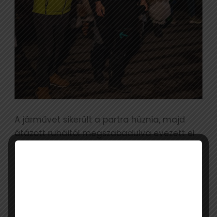
A járművet sikerült a partra húznia, majd
átázott ruháitól megszabadulva evezett el
a követkető frissítőpontig. Itt a
kísérőbuszban megszárítkozott és
átmelegedett, majd azonnal folytatta a
túrát.
Első alvását Budapest déli részén, szombat