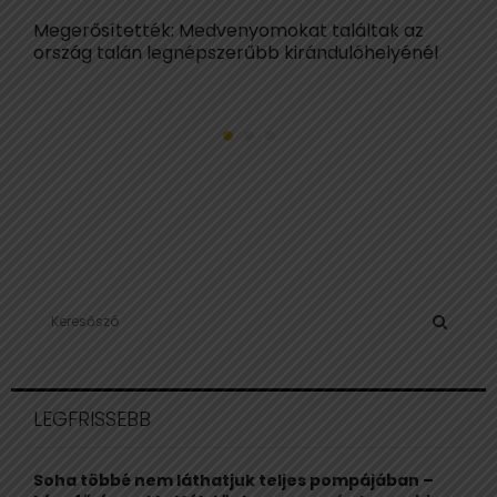
Megerősítették: Medvenyomokat találtak az
C
ország talán legnépszerűbb kirándulóhelyénél
S
e
a
S
r
c
E
LEGFRISSEBB
h
f
A
o
Soha többé nem láthatjuk teljes pompájában –