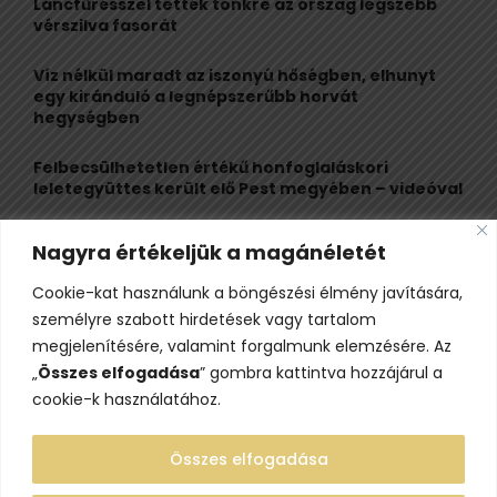
r
R
Láncfűrésszel tették tönkre az ország legszebb
:
vérszilva fasorát
C
Víz nélkül maradt az iszonyú hőségben, elhunyt
H
egy kiránduló a legnépszerűbb horvát
hegységben
Felbecsülhetetlen értékű honfoglaláskori
leletegyüttes került elő Pest megyében – videóval
Eltűnt egy 21 éves fiatal, az Ozora fesztiválon
Nagyra értékeljük a magánéletét
látták utoljára
Cookie-kat használunk a böngészési élmény javítására,
Visszarepít az időbe, legendáival pedig megragad
személyre szabott hirdetések vagy tartalom
a völgyben megbújó Árpád-kori templom
megjelenítésére, valamint forgalmunk elemzésére. Az
„
Összes elfogadása
” gombra kattintva hozzájárul a
cookie-k használatához.
Összes elfogadása