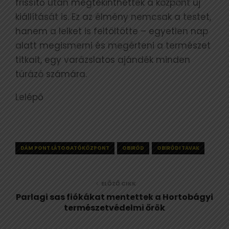
frissítő után megtekinthették a központ új
kiállítását is. Ez az élmény nemcsak a testet,
hanem a lelket is feltöltötte – egyetlen nap
alatt megismerni és megérteni a természet
titkait, egy varázslatos ajándék minden
túrázó számára.
Lelépő
DÁM PONT LÁTOGATÓKÖZPONT
OBIRÓD
OBIRÓDI TAVAK
ELŐZŐ CIKK
Parlagi sas fiókákat mentettek a Hortobágyi
természetvédelmi őrök