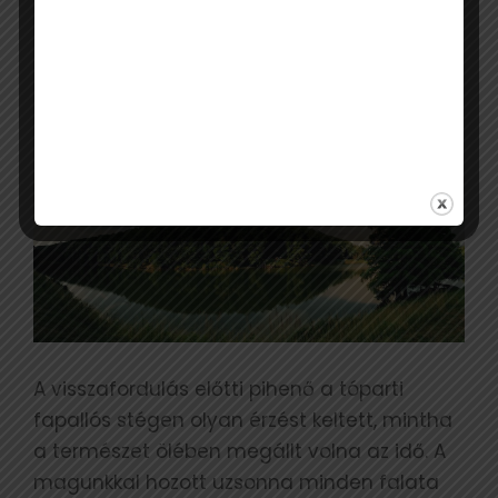
VÍZTÜKRE, MELY A KÖRNYEZŐ
ZÖLD ÖLELÉSÉBEN PÁRATLAN
LÁTVÁNYT NYÚJTOTT.
A visszafordulás előtti pihenő a tóparti
fapallós stégen olyan érzést keltett, mintha
a természet ölében megállt volna az idő. A
magunkkal hozott uzsonna minden falata