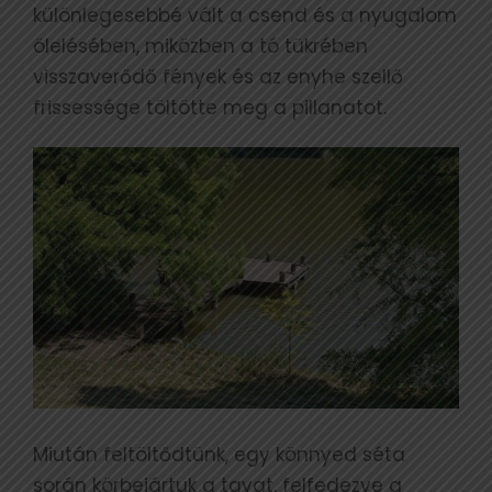
különlegesebbé vált a csend és a nyugalom
ölelésében, miközben a tó tükrében
visszaverődő fények és az enyhe szellő
frissessége töltötte meg a pillanatot.
Miután feltöltődtünk, egy könnyed séta
során körbejártuk a tavat, felfedezve a