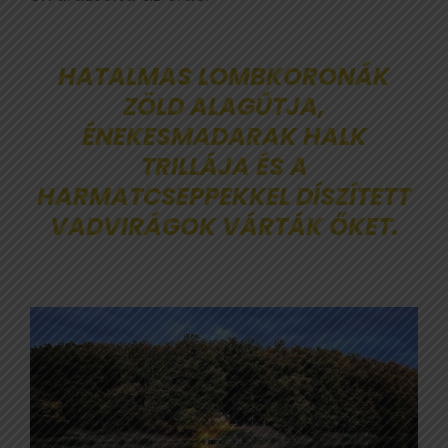
HATALMAS LOMBKORONÁK
ZÖLD ALAGÚTJA,
ÉNEKESMADARAK HALK
TRILLÁJA ÉS A
HARMATCSEPPEKKEL DÍSZÍTETT
VADVIRÁGOK VÁRTÁK ŐKET.