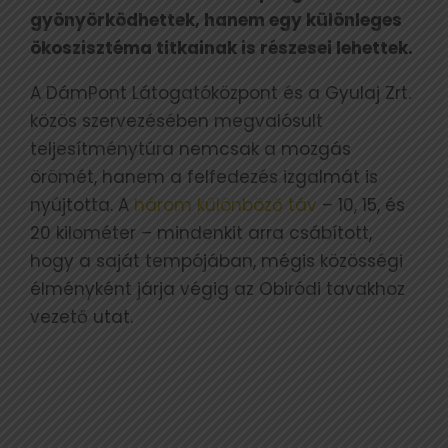
gyönyörködhettek, hanem egy különleges
ökoszisztéma titkainak is részesei lehettek.
A DámPont Látogatóközpont és a Gyulaj Zrt.
közös szervezésében megvalósult
teljesítménytúra nemcsak a mozgás
örömét, hanem a felfedezés izgalmát is
nyújtotta. A
három különböző táv
– 10, 15, és
20 kilométer – mindenkit arra csábított,
hogy a saját tempójában, mégis közösségi
élményként járja végig az Obiródi tavakhoz
vezető utat.