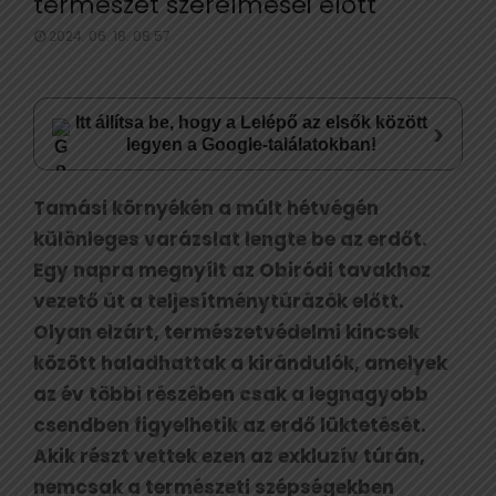
természet szerelmesei előtt
2024. 06. 18. 08:57
Itt állítsa be, hogy a Lelépő az elsők között
›
legyen a Google-találatokban!
Tamási környékén a múlt hétvégén
különleges varázslat lengte be az erdőt.
Egy napra megnyílt az Obiródi tavakhoz
vezető út a teljesítménytúrázók előtt.
Olyan elzárt, természetvédelmi kincsek
között haladhattak a kirándulók, amelyek
az év többi részében csak a legnagyobb
csendben figyelhetik az erdő lüktetését.
Akik részt vettek ezen az exkluzív túrán,
nemcsak a természeti szépségekben