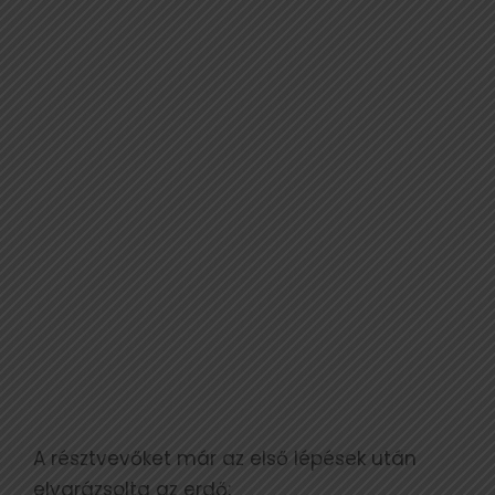
A résztvevőket már az első lépések után
elvarázsolta az erdő: