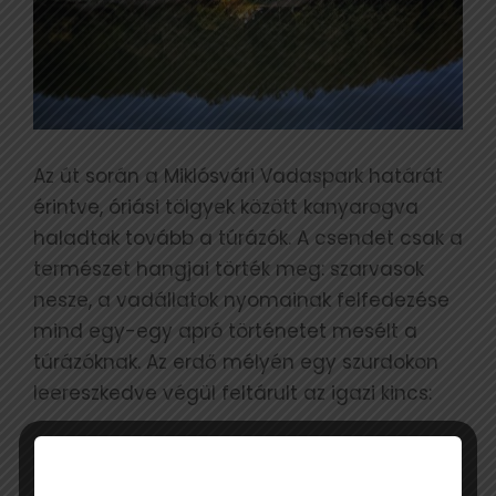
Az út során a Miklósvári Vadaspark határát
érintve, óriási tölgyek között kanyarogva
haladtak tovább a túrázók. A csendet csak a
természet hangjai törték meg: szarvasok
nesze, a vadállatok nyomainak felfedezése
mind egy-egy apró történetet mesélt a
túrázóknak. Az erdő mélyén egy szurdokon
leereszkedve végül feltárult az igazi kincs:
AZ OBIRÓDI TAVAK CSILLOGÓ