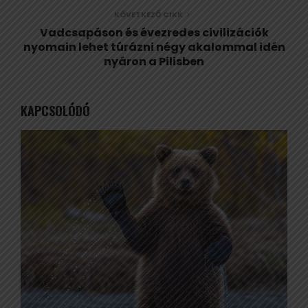
KÖVETKEZŐ CIKK
Vadcsapáson és évezredes civilizációk
nyomain lehet túrázni négy akalommal idén
nyáron a Pilisben
KAPCSOLÓDÓ