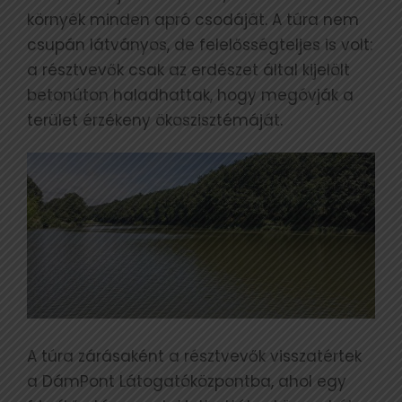
környék minden apró csodáját. A túra nem
csupán látványos, de felelősségteljes is volt:
a résztvevők csak az erdészet által kijelölt
betonúton haladhattak, hogy megóvják a
terület érzékeny ökoszisztémáját.
A túra zárásaként a résztvevők visszatértek
a DámPont Látogatóközpontba, ahol egy