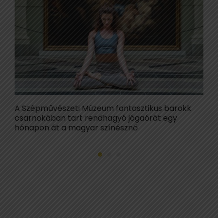
A Szépművészeti Múzeum fantasztikus barokk
A
csarnokában tart rendhagyó jógaórát egy
h
hónapon át a magyar színésznő