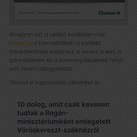
Ahogyan azt a Lelépő korábban már
megírta
, a Karmelitában a korábbi
miniszterelnöki irodarész, a terasz, a kert, a
színházterem és a kormányüléseknek helyt
adó terem látogatható.
Olvasd el kapcsolódó cikkeinket is: