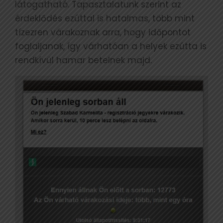
látogatható. Tapasztalatunk szerint az
érdeklődés ezúttal is hatalmas, több mint
tízezren várakoznak arra, hogy időpontot
foglaljanak, így várhatóan a helyek ezútta is
rendkívül hamar betelnek majd.