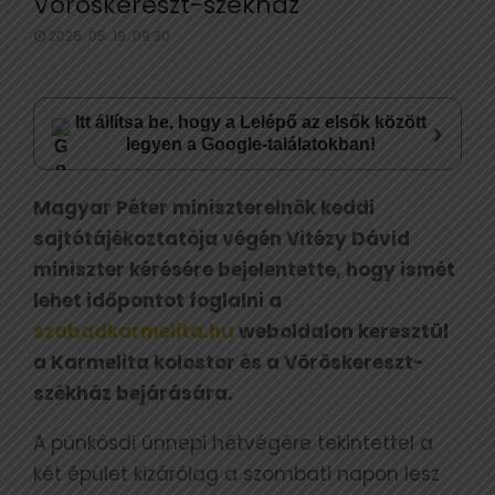
Vöröskereszt-székház
2026. 05. 19. 09:30
Itt állítsa be, hogy a Lelépő az elsők között
›
legyen a Google-találatokban!
Magyar Péter miniszterelnök keddi
sajtótájékoztatója végén Vitézy Dávid
miniszter kérésére bejelentette, hogy ismét
lehet időpontot foglalni a
szabadkarmelita.hu
weboldalon keresztül
a Karmelita kolostor és a Vöröskereszt-
székház bejárására.
A pünkösdi ünnepi hétvégére tekintettel a
két épület kizárólag a szombati napon lesz