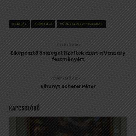
BEJÁRÁS
KARMELITA
VÖRÖSKERESZT-SZÉKHÁZ
ELŐZŐ CIKK
Elképesztő összeget fizettek ezért a Vaszary
festményért
KÖVETKEZŐ CIKK
Elhunyt Scherer Péter
KAPCSOLÓDÓ