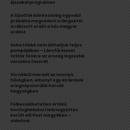
:
éjszakai programon
C
A tűzoltók kiérkezéséig egyedül
H
próbálta megvédeni a lángoktól
a rábízott erdőt a hős magyar
erdész
Soha többé nem láthatjuk teljes
pompájában – Láncfűrésszel
tették tönkre az ország legszebb
vérszilva fasorát
Víz nélkül maradt az iszonyú
hőségben, elhunyt egy kiránduló
a legnépszerűbb horvát
hegységben
Felbecsülhetetlen értékű
honfoglaláskori leletegyüttes
került elő Pest megyében –
videóval