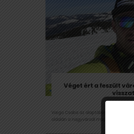
Véget ért a feszült v
vissza
Varga Csaba az alaptáborban, sikerrel z
oldalán a nagyváradi magyar hegymászó