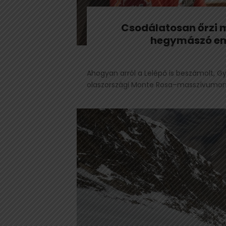
Csodálatosan őrzi 
hegymászó em
Ahogyan arról a Lelépő is beszámolt, Gy
olaszországi Monte Rosa–masszívumon.