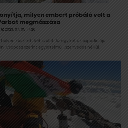
zonyítja, milyen embert próbáló volt a
Parbat megmászása
2023. 07. 05. 17:20
lyen készített két szelfit. Az egyiket az expedíciója
n. Csapata szerint egyértelmű: „szenvedés nélkül...