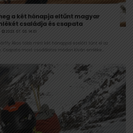
meg a két hónapja eltűnt magyar
lékét családja és csapata
2023. 07. 03. 14:01
őrffy Ákos több mint két hónappal ezelőtt tűnt el az
 Csapata most csodálatos módon kíván emléke...