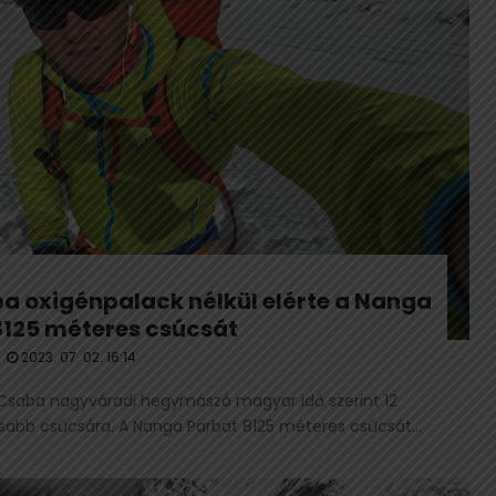
a oxigénpalack nélkül elérte a Nanga
8125 méteres csúcsát
2023. 07. 02. 16:14
a Csaba nagyváradi hegymászó magyar idő szerint 12
asabb csúcsára. A Nanga Parbat 8125 méteres csúcsát...