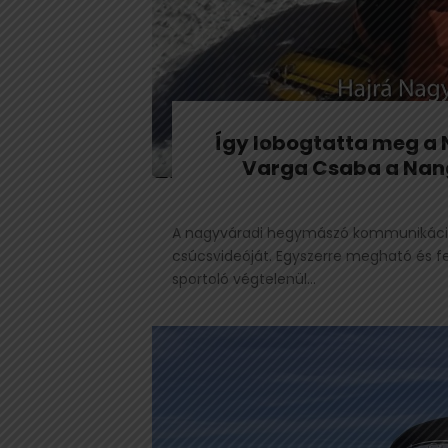
Így lobogtatta meg a 
Varga Csaba a Nan
A nagyváradi hegymászó kommunikáció
csúcsvideóját. Egyszerre megható és f
sportoló végtelenül...