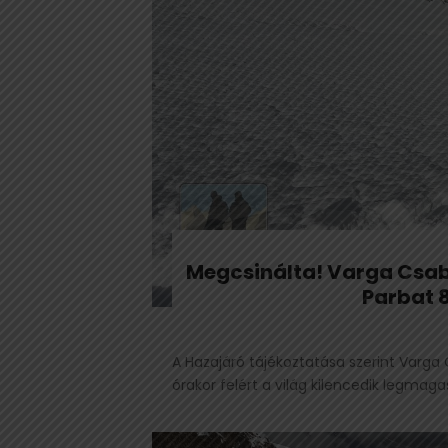
Megcsinálta! Varga Csab
Parbat 
A Hazajáró tájékoztatása szerint Varg
órakor felért a világ kilencedik legmag