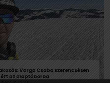
árakozás: Varga Csaba szerencsésen
tért az alaptáborba
2023. 07. 03. 17:52
árult a Nanga Parbat expedíció – adta hírül közösségi
 kommunikációs csapata, a Hazajáró. Helyi idő...