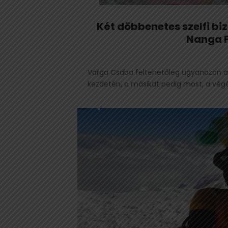
Két döbbenetes szelfi bi
Nanga 
Varga Csaba feltehetőleg ugyanazon a he
kezdetén, a másikat pedig most, a végé