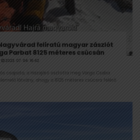
Nagyvárad feliratú magyar zászlót
ga Parbat 8125 méteres csúcsán
2023. 07. 04. 16:42
s csapata, a Hazajáró osztotta meg Varga Csaba
elemelő látvány, ahogy a 8125 méteres csúcsra felérő