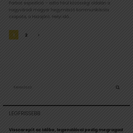
Parbat expedíció – adta hírül közösségi oldalán a
nagyváradi magyar hegymászó kommunikációs
csapata, a Hazajáró. Helyi idő...
Bejegyzések
1
2
lapozása
S
e
a
S
r
c
E
LEGFRISSEBB
h
f
A
o
Visszarepít az időbe, legendáival pedig megragad