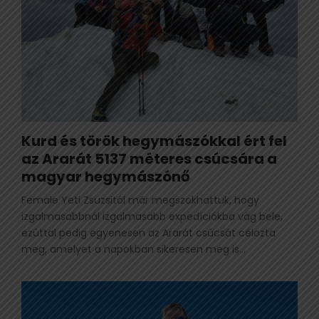
Kurd és török hegymászókkal ért fel
az Ararát 5137 méteres csúcsára a
magyar hegymászónő
Female Yeti Zsuzsitól már megszokhattuk, hogy
izgalmasabbnál izgalmasabb expedíciókba vág bele,
ezúttal pedig egyenesen az Ararát csúcsát célozta
meg, amelyet a napokban sikeresen meg is...