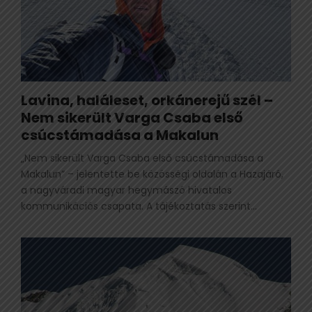
Lavina, haláleset, orkánerejű szél –
Nem sikerült Varga Csaba első
csúcstámadása a Makalun
„Nem sikerült Varga Csaba első csúcstámadása a
Makalun” – jelentette be közösségi oldalán a Hazajáró,
a nagyváradi magyar hegymászó hivatalos
kommunikációs csapata. A tájékoztatás szerint...