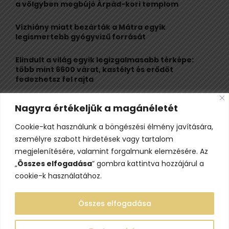
r
R
a völgyben megbújó Árpád-kori templom
:
C
Vízhiány miatt bezárták a Mátra egyik
legismertebb gyógyvizű forrását
H
Elindult a világ egyik legizgalmasabb térképe:
több mint 6600 várat, kastélyt és erődöt
fedezhetsz fel rajta
Kigyulladt a Szőke Tisza legendás hajóroncsa,
Nagyra értékeljük a magánéletét
nagy erőkkel vonultak a tűzoltók
Cookie-kat használunk a böngészési élmény javítására,
Életveszélyes fenyegetést kapott, elmarad Majka
személyre szabott hirdetések vagy tartalom
erdélyi koncertje
megjelenítésére, valamint forgalmunk elemzésére. Az
„
Összes elfogadása
” gombra kattintva hozzájárul a
cookie-k használatához.
Összes elfogadása