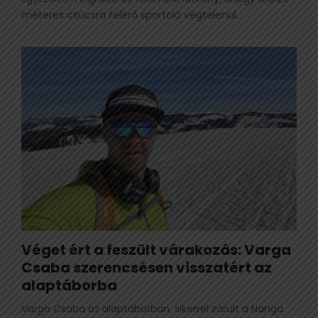
méteres csúcsra felérő sportoló végtelenül...
Véget ért a feszült várakozás: Varga
Csaba szerencsésen visszatért az
alaptáborba
Varga Csaba az alaptáborban, sikerrel zárult a Nanga