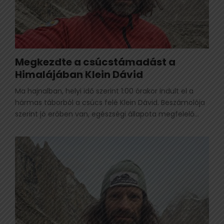
Megkezdte a csúcstámadást a
Himalájában Klein Dávid
Ma hajnalban, helyi idő szerint 1:00 órakor indult el a
hármas táborból a csúcs felé Klein Dávid. Beszámolója
szerint jó erőben van, egészségi állapota megfelelő...