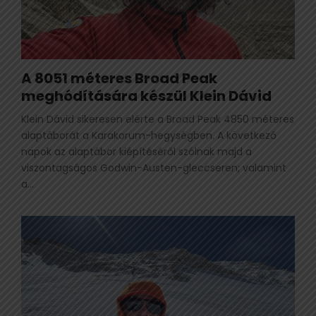
A 8051 méteres Broad Peak
meghódítására készül Klein Dávid
Klein Dávid sikeresen elérte a Broad Peak 4850 méteres
alaptáborát a Karakorum-hegységben. A következő
napok az alaptábor kiépítéséről szólnak majd a
viszontagságos Godwin-Austen-gleccseren; valamint
a...