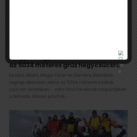
Magyar hegymászók értek fel télen
az 5034 méteres grúz hegycsúcsra
Kovács Albert, Mógor Péter és Demény Barnabás
tegnap sikeresen elérte az 5034 méteres Kazbek
csúcsát Grúziában – adta hírül Facebook csoportjában
a Hóhatár. Először jutottak...