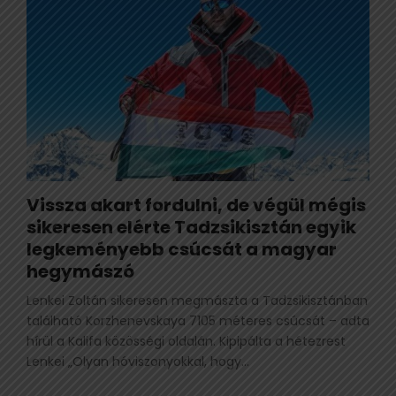
Vissza akart fordulni, de végül mégis
sikeresen elérte Tadzsikisztán egyik
legkeményebb csúcsát a magyar
hegymászó
Lenkei Zoltán sikeresen megmászta a Tadzsikisztánban
található Korzhenevskaya 7105 méteres csúcsát – adta
hírül a Kalifa közösségi oldalán. Kipipálta a hétezrest
Lenkei „Olyan hóviszonyokkal, hogy...