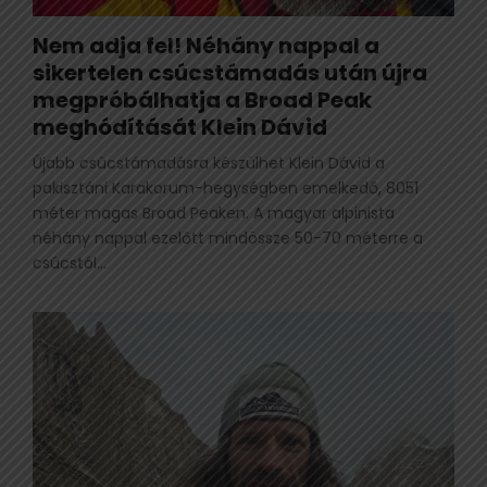
Nem adja fel! Néhány nappal a
sikertelen csúcstámadás után újra
megpróbálhatja a Broad Peak
meghódítását Klein Dávid
Újabb csúcstámadásra készülhet Klein Dávid a
pakisztáni Karakorum-hegységben emelkedő, 8051
méter magas Broad Peaken. A magyar alpinista
néhány nappal ezelőtt mindössze 50-70 méterre a
csúcstól...