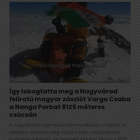
Így lobogtatta meg a Nagyvárad
feliratú magyar zászlót Varga Csaba
a Nanga Parbat 8125 méteres
csúcsán
A nagyváradi hegymászó kommunikációs csapata, a
Hazajáró osztotta meg Varga Csaba csúcsvideóját.
Egyszerre megható és felemelő látvány, ahogy a 8125