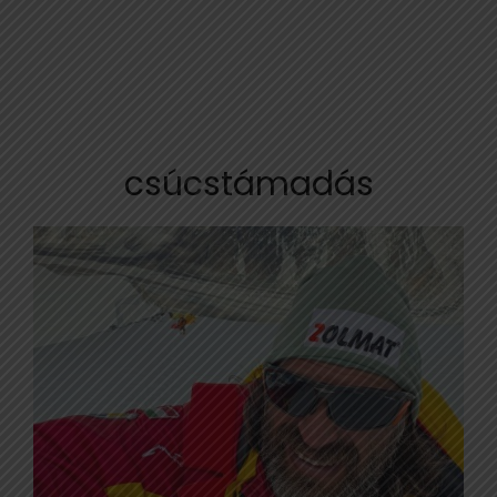
csúcstámadás