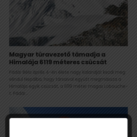
Magyar túravezető támadja a
Himalája 6119 méteres csúcsát
Pádár Béla április 4-én élete nagy kalandját kezdi meg:
elindul Nepálba, hogy társaival együtt megmássza a
Himalája egyik csúcsát, a 6119 méter magas Lobouche-
t. Pádár...