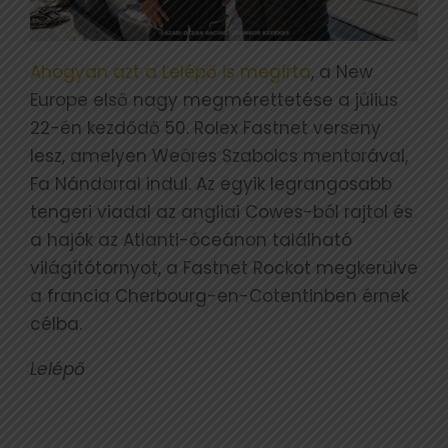
Ahogyan azt a Lelépő is megírta
, a New
Europe első nagy megmérettetése a július
22-én kezdődő 50. Rolex Fastnet verseny
lesz, amelyen Weöres Szabolcs mentorával,
Fa Nándorral indul. Az egyik legrangosabb
tengeri viadal az angliai Cowes-ból rajtol és
a hajók az Atlanti-óceánon található
világítótornyot, a Fastnet Rockot megkerülve
a francia Cherbourg-en-Cotentinben érnek
célba.
Lelépő