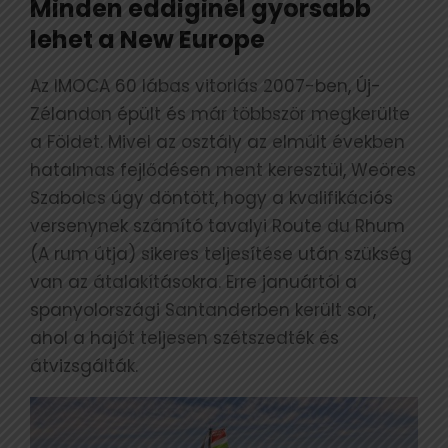
Minden eddiginél gyorsabb
lehet a New Europe
Az IMOCA 60 lábas vitorlás 2007-ben, Új-
Zélandon épült és már többször megkerülte
a Földet. Mivel az osztály az elmúlt években
hatalmas fejlődésen ment keresztül, Weöres
Szabolcs úgy döntött, hogy a kvalifikációs
versenynek számító tavalyi Route du Rhum
(A rum útja) sikeres teljesítése után szükség
van az átalakításokra. Erre januártól a
spanyolországi Santanderben került sor,
ahol a hajót teljesen szétszedték és
átvizsgálták.