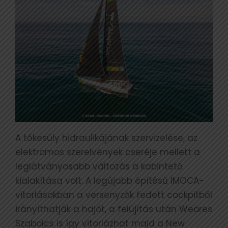
A tőkesúly hidraulikájának szervizelése, az
elektromos szerelvények cseréje mellett a
leglátványosabb változás a kabintető
kialakítása volt. A legújabb építésű IMOCA-
vitorlásokban a versenyzők fedett cockpitből
irányíthatják a hajót, a felújítás után Weöres
Szabolcs is így vitorlázhat majd a New