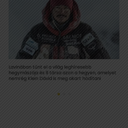
Lavinában tűnt el a világ leghíresebb
H
hegymászója és 9 társa azon a hegyen, amelyet
H
nemrég Klein Dávid is meg akart hódítani