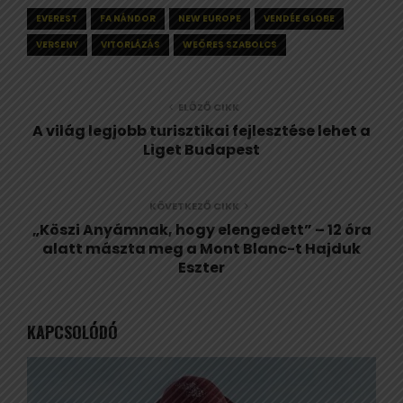
EVEREST
FA NÁNDOR
NEW EUROPE
VENDÉE GLOBE
VERSENY
VITORLÁZÁS
WEÖRES SZABOLCS
ELŐZŐ CIKK
A világ legjobb turisztikai fejlesztése lehet a
Liget Budapest
KÖVETKEZŐ CIKK
„Köszi Anyámnak, hogy elengedett” – 12 óra
alatt mászta meg a Mont Blanc-t Hajduk
Eszter
KAPCSOLÓDÓ