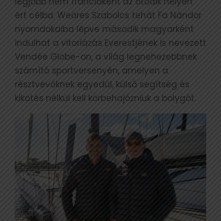
legjobb nem franciaként az ötödik helyen
ért célba. Weöres Szabolcs tehát Fa Nándor
nyomdokaiba lépve második magyarként
indulhat a vitorlázás Everestjének is nevezett
Vendée Globe-on, a világ legnehezebbnek
számító sportversenyén, amelyen a
résztvevőknek egyedül, külső segítség és
kikötés nélkül kell körbehajózniuk a bolygót.