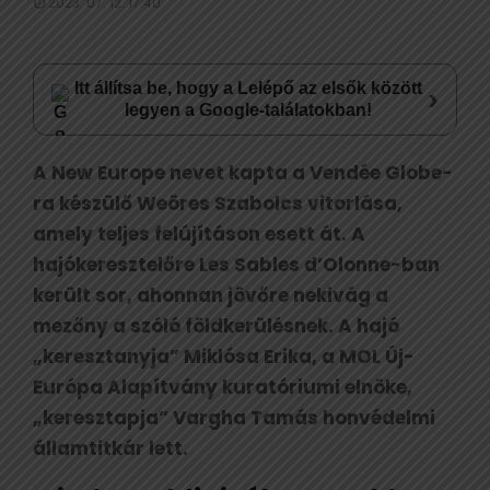
2023. 07. 12. 17:40
Itt állítsa be, hogy a Lelépő az elsők között
›
legyen a Google-találatokban!
A New Europe nevet kapta a Vendée Globe-
ra készülő Weöres Szabolcs vitorlása,
amely teljes felújításon esett át. A
hajókeresztelőre Les Sables d’Olonne-ban
került sor, ahonnan jövőre nekivág a
mezőny a szóló földkerülésnek. A hajó
„keresztanyja” Miklósa Erika, a MOL Új-
Európa Alapítvány kuratóriumi elnöke,
„keresztapja” Vargha Tamás honvédelmi
államtitkár lett.