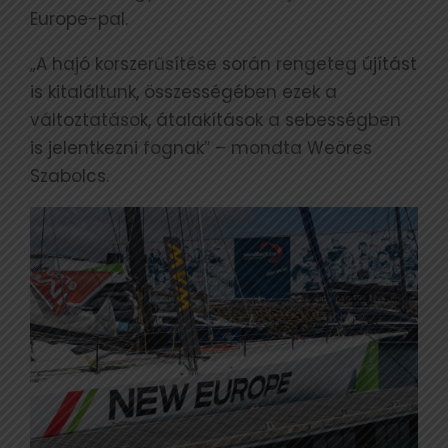
Europe-pal.
„A hajó korszerűsítése során rengeteg újítást
is kitaláltunk, összességében ezek a
változtatások, átalakítások a sebességben
is jelentkezni fognak” – mondta Weöres
Szabolcs.