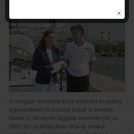
meg majd a glóbuszt.
A magyar vitorlázók közül elsőként és eddig
egyedüliként Fa Nándor indult a Vendée
Globe-n, amelyen legjobb eredményét az
1992-93-as kiírásában érte el, amikor