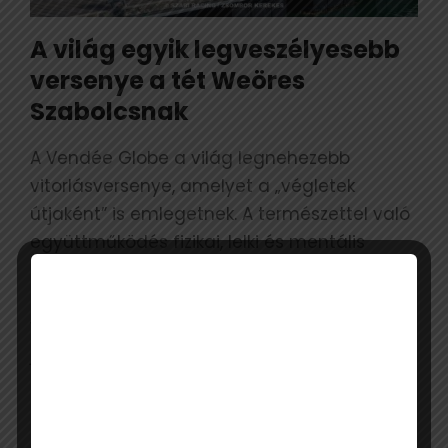
A világ egyik legveszélyesebb
versenye a tét Weöres
Szabolcsnak
A Vendée Globe a világ legnehezebb
vitorlásversenye, amelyet a „végletek
útjaként” is emlegetnek. A természettel való
együttműködés fizikai, lelki és mentális
erőpróbája ez a tengeri viadal. Szakadatlan
és magányos küzdelem belső és külső
viharokkal negyvenötezer kilométeren. Ez vár
jövőre Weöres Szabolcsra is, akinek Fa
Nándor a mentora. Szabolcs magyar
színekben a New Europe hajóján – a MOL Új-
Európa Alapítvány támogatásával – kerüli