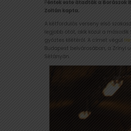
P
éntek este átadták a Borászok B
Zoltán kapta.
A kétfordulós verseny első szaka
legjobb ötöt, akik közül a másodi
győztes kilétéről. A címet végül
He
Budapest belvárosában, a Zrínyi u
Sétányán.