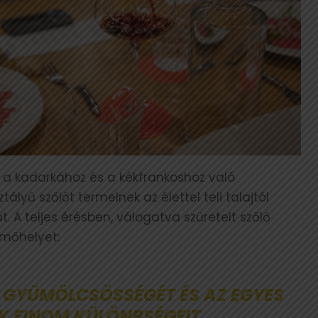
 a kadarkához és a kékfrankoshoz való
ályú szőlőt termelnek az élettel teli talajtól
. A teljes érésben, válogatva szüretelt szőlő
rmőhelyet:
 GYÜMÖLCSÖSSÉGÉT ÉS AZ EGYES
 FINOM KÜLÖNBSÉGEIT.