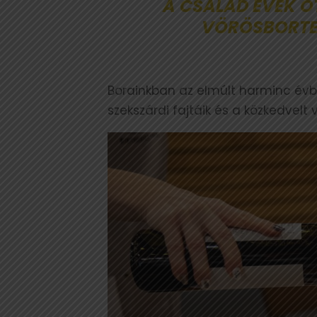
A CSALÁD ÉVEK 
VÖRÖSBORTER
Borainkban az elmúlt harminc évb
szekszárdi fajtáik és a közkedvelt 