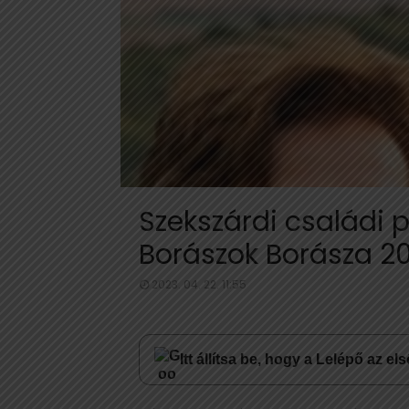
Szekszárdi családi p
Borászok Borásza 2
2023. 04. 22. 11:55
Itt állítsa be, hogy a Lelépő az e