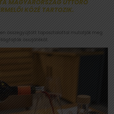
ÓTA MAGYARORSZÁG ÚTTÖRŐ
MELŐI KÖZÉ TARTOZIK.
en összegyűjtött tapasztalattal mutatják meg
világfajták összjátékát.