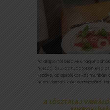
Az alapoktól kezdve újragondolták
hozzáállásukat: tudatosan első oszt
kezdve, az aprólékos kézimunkán át
hűen visszatükrözi a szekszárdi te
A LÖSZTALAJ VIBRÁLÓ
MIKROKLÍMÁK