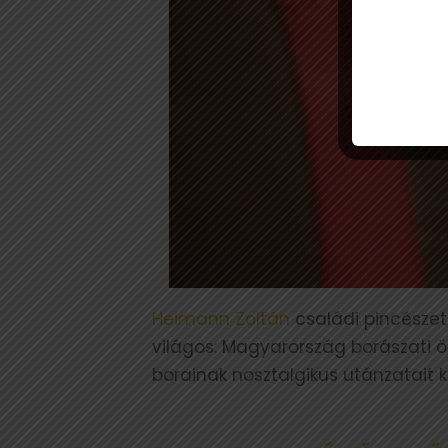
Heimann Zoltán
családi pincészeté
világos: Magyarország borászati ö
borainak nosztalgikus utánzatait k