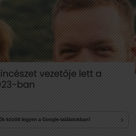
incészet vezetője lett a
023-ban
›
lsők között legyen a Google-találatokban!