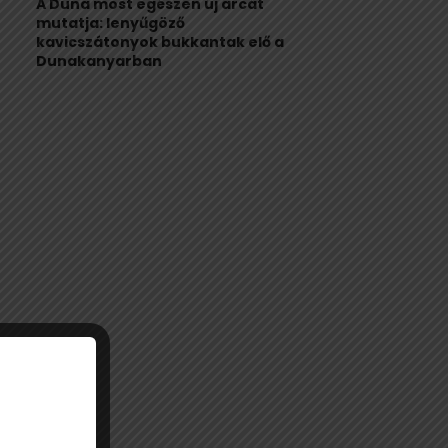
A Duna most egészen új arcát
mutatja: lenyűgöző
kavicszátonyok bukkantak elő a
Dunakanyarban