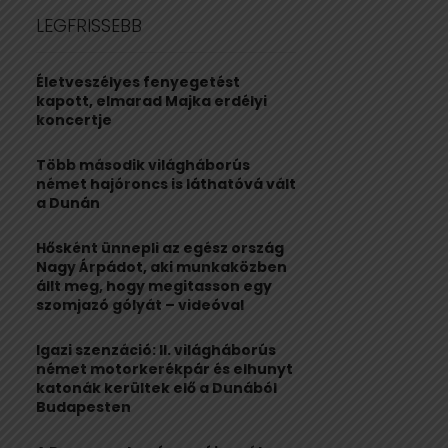
c
E
LEGFRISSEBB
h
f
A
o
Életveszélyes fenyegetést
r
R
kapott, elmarad Majka erdélyi
:
koncertje
C
Több második világháborús
H
német hajóroncs is láthatóvá vált
a Dunán
Hősként ünnepli az egész ország
Nagy Árpádot, aki munkaközben
állt meg, hogy megitasson egy
szomjazó gólyát – videóval
Igazi szenzáció: II. világháborús
német motorkerékpár és elhunyt
katonák kerültek elő a Dunából
Budapesten