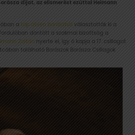
orásza díjat, az elismerést ezúttal Heimann
szában a
top ötven borászból
választották ki a
k fordulóban döntött a szakmai bizottság a
imann Zoltán
nyerte el, így ő kapja a 17. csillagot
tcában található Borászok Borásza Csillagok