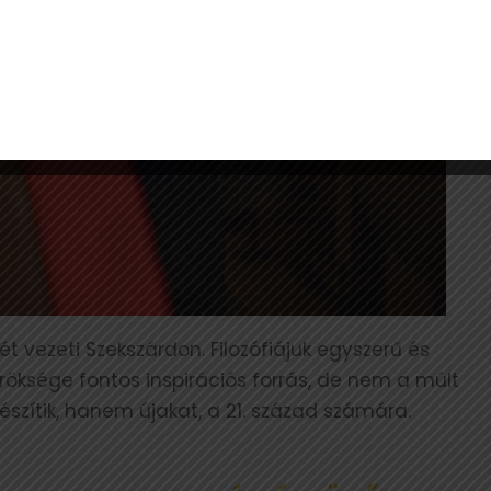
t vezeti Szekszárdon. Filozófiájuk egyszerű és
röksége fontos inspirációs forrás, de nem a múlt
észítik, hanem újakat, a 21. század számára.