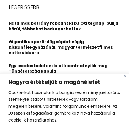
c
E
LEGFRISSEBB
h
f
A
o
Hatalmas botrány robbant ki DJ Oti tegnapi bulija
r
R
körül, többeket bedrogozhattak
:
C
Gigantikus porördög söpört végig
Kiskunfélegyházánál, magyar természetfilmes
H
vette videóra
Egy csodás balatoni kilátópontnál nyílik meg
Tündérország kapuja
Nagyra értékeljük a magánéletét
A nagybaracskai halfőző, akit egyszerűbb volt
örökös bajnokká avatni, mint legyőzni
Cookie-kat használunk a böngészési élmény javítására,
személyre szabott hirdetések vagy tartalom
10 érdekesség a hosszú útra készülő gólyákról
megjelenítésére, valamint forgalmunk elemzésére. Az
„
Összes elfogadása
” gombra kattintva hozzájárul a
cookie-k használatához.