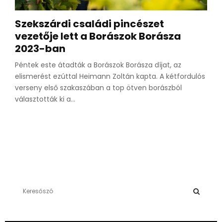
Szekszárdi családi pincészet
vezetője lett a Borászok Borásza
2023-ban
Péntek este átadták a Borászok Borásza díjat, az
elismerést ezúttal Heimann Zoltán kapta. A kétfordulós
verseny első szakaszában a top ötven borászból
választották ki a...
S
e
a
S
r