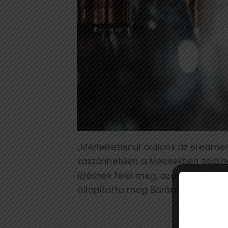
„Mérhetetlenül örülünk az eredmény
köszönhetően a Mecsekben találha
ízlésnek felel meg, azonban kiderül
állapította meg Bárány Péter. Az 