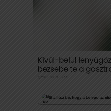
Kívül-belül lenyűgö
bezsebelte a gaszt
2023. 08. 13. 09:55
Itt állítsa be, hogy a Lelépő az e