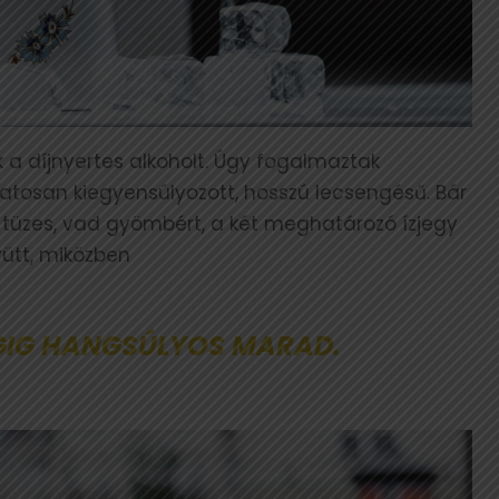
k a díjnyertes alkoholt. Úgy fogalmaztak
atosan kiegyensúlyozott, hosszú lecsengésű. Bár
a tüzes, vad gyömbért, a két meghatározó ízjegy
ütt, miközben
GIG HANGSÚLYOS MARAD.