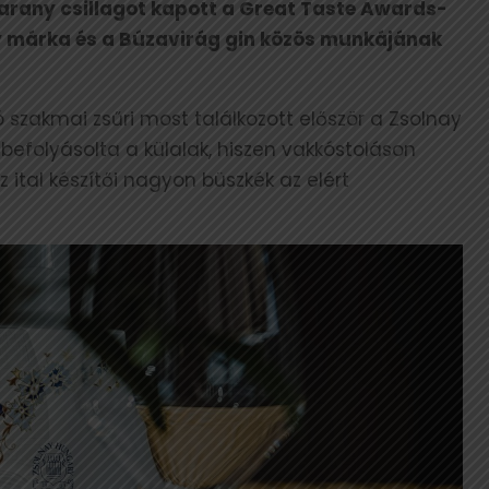
 arany csillagot kapott a Great Taste Awards-
ay márka és a Búzavirág gin közös munkájának
 szakmai zsűri most találkozott először a Zsolnay
befolyásolta a külalak, hiszen vakkóstoláson
z ital készítői nagyon büszkék az elért