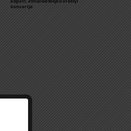
kapott, elmarad Majka erdélyi
koncertje