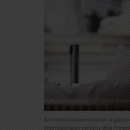
A márkatulajdonosokban a gasztr
élelmiszeripari verseny díja meger