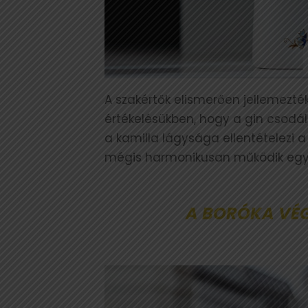
A szakértők elismerően jellemezté
értékelésükben, hogy a gin csodál
a kamilla lágysága ellentételezi 
mégis harmonikusan működik egy
A BORÓKA VÉ