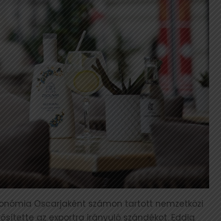
onómia Oscarjaként számon tartott nemzetközi
ősítette az exportra irányuló szándékot. Eddig