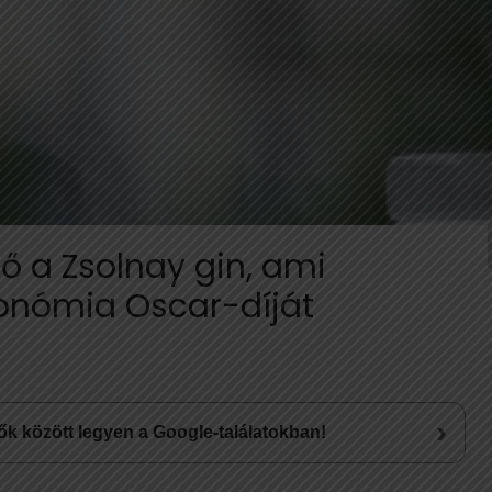
ző a Zsolnay gin, ami
ronómia Oscar-díját
›
lsők között legyen a Google-találatokban!