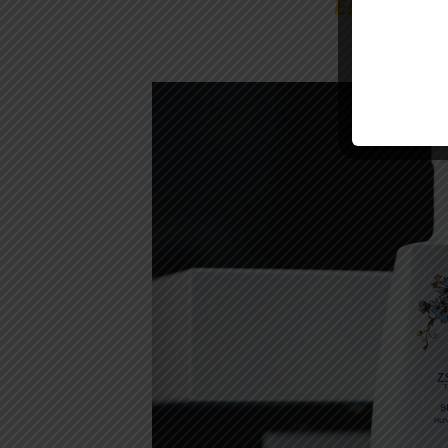
ERRŐL ÁL