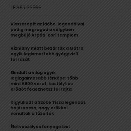
c
E
LEGFRISSEBB
h
f
A
o
Visszarepít az időbe, legendáival
r
R
pedig megragad a völgyben
:
megbújó Árpád-kori templom
C
Vízhiány miatt bezárták a Mátra
H
egyik legismertebb gyógyvizű
forrását
Elindult a világ egyik
legizgalmasabb térképe: több
mint 6600 várat, kastélyt és
erődöt fedezhetsz fel rajta
Kigyulladt a Szőke Tisza legendás
hajóroncsa, nagy erőkkel
vonultak a tűzoltók
Életveszélyes fenyegetést