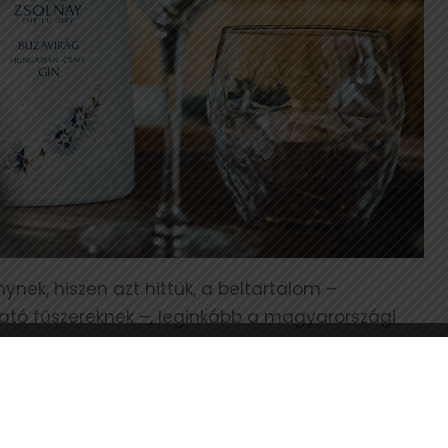
nek, hiszen azt hittük, a beltartalom –
tó fűszereknek –, leginkább a magyarországi
t, nemzetközi szinten is megállja a helyét” –
alapító hozzátette: