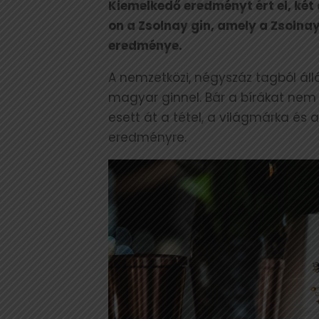
Kiemelkedő eredményt ért el, két
on a Zsolnay gin, amely a Zsoln
eredménye.
A nemzetközi, négyszáz tagból álló
magyar ginnel. Bár a bírákat nem 
esett át a tétel, a világmárka és a
eredményre.