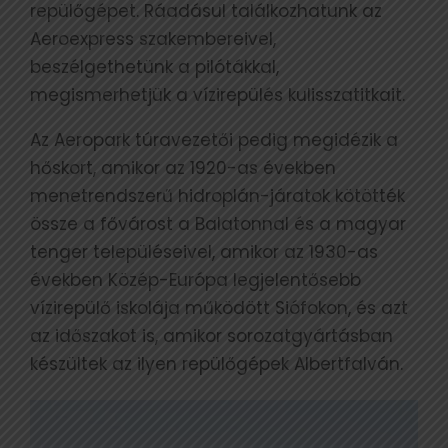
repülőgépet. Ráadásul találkozhatunk az
Aeroexpress szakembereivel,
beszélgethetünk a pilótákkal,
megismerhetjük a vízirepülés kulisszatitkait.
Az Aeropark túravezetői pedig megidézik a
hőskort, amikor az 1920-as években
menetrendszerű hidroplán-járatok kötötték
össze a fővárost a Balatonnal és a magyar
tenger településeivel, amikor az 1930-as
években Közép-Európa legjelentősebb
vízirepülő iskolája működött Siófokon, és azt
az időszakot is, amikor sorozatgyártásban
készültek az ilyen repülőgépek Albertfalván.