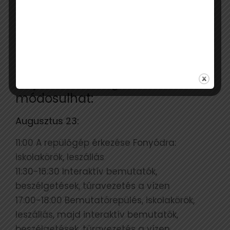
Tervezett program, mely az
időjárásnak megfelelően
módosulhat:
Augusztus 23:
11:00 A repülőgép érkezése Fonyódra:
iskolakörök, leszállás
11:30-16:30 Interaktív bemutatók,
beszélgetések, túravezetés a vízen
17:00-18:00 Bemutatórepülés, iskolakörök,
leszállás, majd interaktív bemutatók,
beszélgetések, túravezetés a vízen