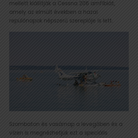
mellett kiállítják a Cessna 206 amfíbiát,
amely az elmúlt években a hazai
repülőnapok népszerű szereplője is lett.
Szombaton és vasárnap a levegőben és a
vízen is megnézhetjük ezt a speciális