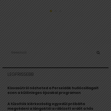
S
e
a
S
r
c
E
LEGFRISSEBB
h
f
A
o
Kisvasútról nézheted a Perseidák hullócsillagait
r
R
ezen a különleges éjszakai programon
:
C
A tűzoltók kiérkezéséig egyedül próbálta
megvédeni a lángoktól a rábízott erdőt a hős