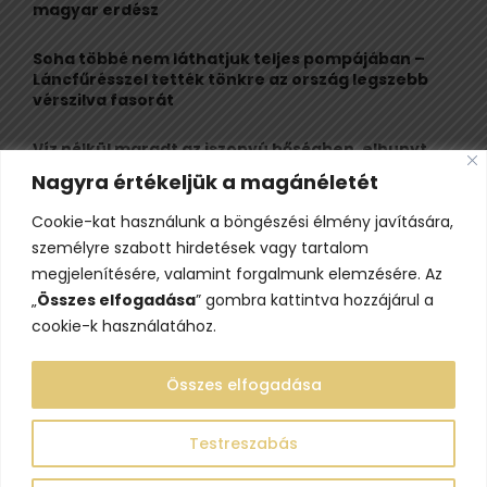
H
magyar erdész
Soha többé nem láthatjuk teljes pompájában –
Láncfűrésszel tették tönkre az ország legszebb
vérszilva fasorát
Víz nélkül maradt az iszonyú hőségben, elhunyt
egy kiránduló a legnépszerűbb horvát
Nagyra értékeljük a magánéletét
hegységben
Cookie-kat használunk a böngészési élmény javítására,
Felbecsülhetetlen értékű honfoglaláskori
személyre szabott hirdetések vagy tartalom
leletegyüttes került elő Pest megyében – videóval
megjelenítésére, valamint forgalmunk elemzésére. Az
„
Összes elfogadása
” gombra kattintva hozzájárul a
cookie-k használatához.
Összes elfogadása
Testreszabás
@2023 - www.lelepo.hu. Minden jog fenntartva.