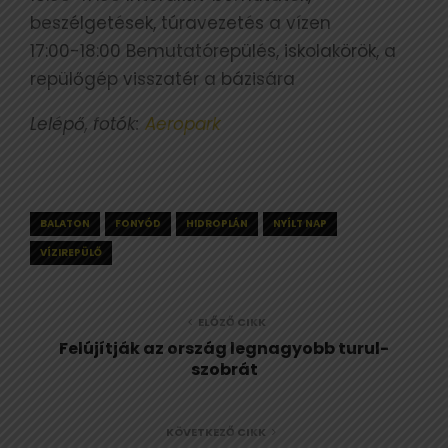
beszélgetések, túravezetés a vízen
17:00-18:00 Bemutatórepülés, iskolakörök, a
repülőgép visszatér a bázisára
Lelépő, fotók:
Aeropark
BALATON
FONYÓD
HIDROPLÁN
NYÍLT NAP
VÍZIREPÜLŐ
ELŐZŐ CIKK
Felújítják az ország legnagyobb turul-
szobrát
KÖVETKEZŐ CIKK