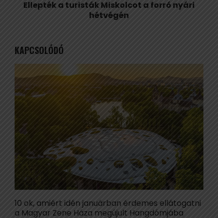
Ellepték a turisták Miskolcot a forró nyári
hétvégén
KAPCSOLÓDÓ
10 ok, amiért idén januárban érdemes ellátogatni
V
a Magyar Zene Háza megújult Hangdómjába
V