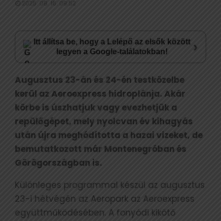
2025. 08. 16. 09:52
Itt állítsa be, hogy a Lelépő az elsők között
›
legyen a Google-találatokban!
Augusztus 23-án és 24-én testközelbe
kerül az Aeroexpress hidroplánja. Akár
körbe is úszhatjuk vagy evezhetjük a
repülőgépet, mely nyolcvan év kihagyás
után újra meghódította a hazai vizeket, de
bemutatkozott már Montenegróban és
Görögországban is.
Különleges programmal készül az augusztus
23-i hétvégén az Aeropark az Aeroexpress
együttműködésében. A fonyódi kikötő