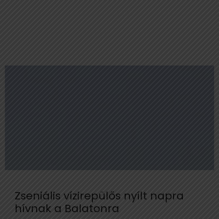
Zseniális vízirepülős nyílt napra
hívnak a Balatonra