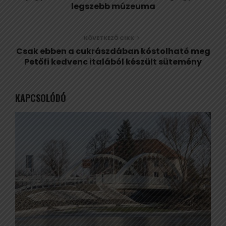
legszebb múzeuma
KÖVETKEZŐ CIKK
Csak ebben a cukrászdában kóstolható meg
Petőfi kedvenc italából készült sütemény
KAPCSOLÓDÓ