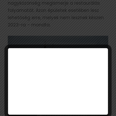
nagyközönség megismerje a restaurálás
folyamatát. Azon épületek esetében lesz
lehetőség erre, melyek nem lesznek készen
2023-ra – mondta.