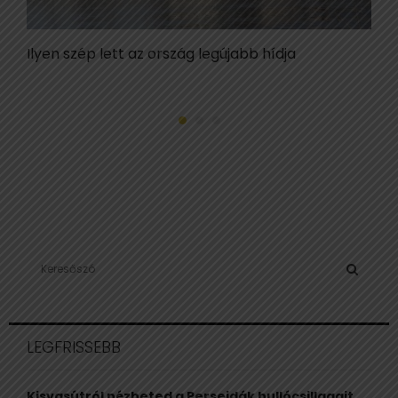
Ilyen szép lett az ország legújabb hídja
K
o
S
e
a
S
r
c
E
LEGFRISSEBB
h
f
A
o
Kisvasútról nézheted a Perseidák hullócsillagait