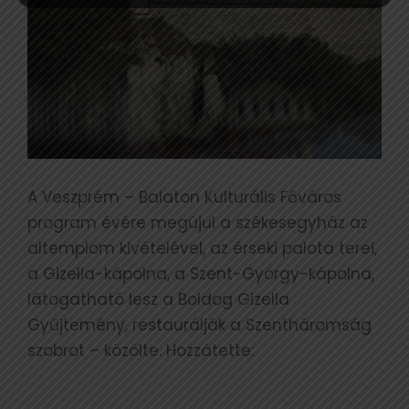
A Veszprém – Balaton Kulturális Főváros
program évére megújul a székesegyház az
altemplom kivételével, az érseki palota terei,
a Gizella-kápolna, a Szent-György-kápolna,
látogatható lesz a Boldog Gizella
Gyűjtemény, restaurálják a Szentháromság
szobrot – közölte. Hozzátette: