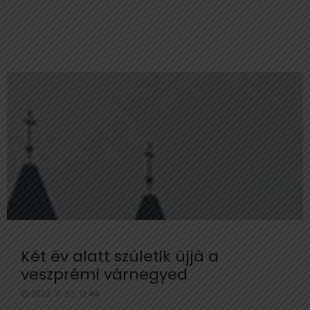
Két év alatt születik újjá a
veszprémi várnegyed
2022. 11. 30. 13:44