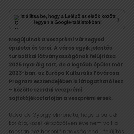
Itt állítsa be, hogy a Lelépő az elsők között
›
legyen a Google-találatokban!
Megújulnak a veszprémi várnegyed
épületei és terei. A város egyik jelentős
turisztikai látványosságának felújítása
2025 nyaráig tart, de a legtöbb épület már
2023-ban, az Európa Kulturális Fővárosa
Program esztendejében is látogatható lesz
– közölte szerdai veszprémi
sajtótájékoztatóján a veszprémi érsek.
Udvardy György elmondta, hogy a barokk
kor óta, közel kétszázötven éve nem volt a
mostanihoz hasonló nagyságrendű felújítás.