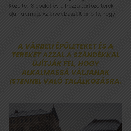
Közölte: 18 épület és a hozzá tartozó terek
újulnak meg. Az érsek beszélt arról is, hogy
A VÁRBELI ÉPÜLETEKET ÉS A
TEREKET AZZAL A SZÁNDÉKKAL
ÚJÍTJÁK FEL, HOGY
ALKALMASSÁ VÁLJANAK
ISTENNEL VALÓ TALÁLKOZÁSRA.