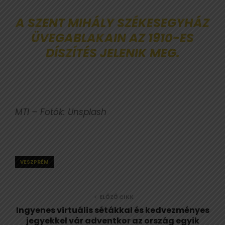
A SZENT MIHÁLY SZÉKESEGYHÁZ
ÜVEGABLAKAIN AZ 1910-ES
DÍSZÍTÉS JELENIK MEG.
MTI – Fotók: Unsplash
VESZPRÉM
ELŐZŐ CIKK
Ingyenes virtuális sétákkal és kedvezményes
jegyekkel vár adventkor az ország egyik