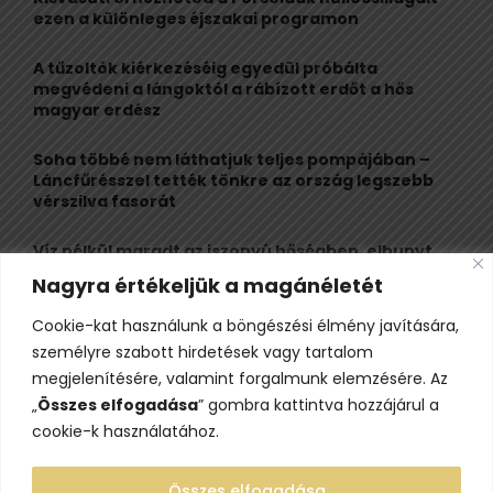
r
R
ezen a különleges éjszakai programon
:
C
A tűzoltók kiérkezéséig egyedül próbálta
megvédeni a lángoktól a rábízott erdőt a hős
H
magyar erdész
Soha többé nem láthatjuk teljes pompájában –
Láncfűrésszel tették tönkre az ország legszebb
vérszilva fasorát
Víz nélkül maradt az iszonyú hőségben, elhunyt
egy kiránduló a legnépszerűbb horvát
Nagyra értékeljük a magánéletét
hegységben
Cookie-kat használunk a böngészési élmény javítására,
Felbecsülhetetlen értékű honfoglaláskori
személyre szabott hirdetések vagy tartalom
leletegyüttes került elő Pest megyében – videóval
megjelenítésére, valamint forgalmunk elemzésére. Az
„
Összes elfogadása
” gombra kattintva hozzájárul a
cookie-k használatához.
Összes elfogadása